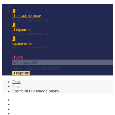
0
Просмотренные
Товары отсутствуют
0
Избранное
Товары отсутствуют
0
Сравнение
Товары отсутствуют
Пусто
% Скидка:
0
₽
ИТОГОВАЯ СУММА:
0
₽
В корзину
Блог
Фото
Компания Розовое Яблоко