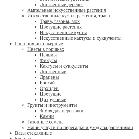
Лиственные деревья
Ампельные искусственные растения
Искусственные кусты, растения, трава
Трава, газоны, мох
Цветущие растения
Искусственные кусты
Искусственные кактусы и суккуленты
Растения интерьерные
Цветы в горшках
Пальмы
Фикусы
Кактусы и суккуленты
Лиственные
Драцены
Бонсай
Орхидеи
Цветущие
Цитрусовые
Грунты и инструменты
Земля для пересадки
Камни
Газонные семена
Наши услуги по пересадке и уходу за растениями
Вазы стеклянные
Бренды