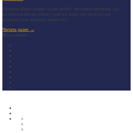
Готовые композиции из растений: экономия времени для
дизайнера Когда объект сдаётся через три недели, а в
техническом задании значится...
Читать далее
→
Фотоальбом