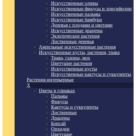
Искусственные оливы
Искусственные фикусы и лонгифолии
Искусственные пальмы
Искусственные бамбуки
Деревья с плодами и цветами
Искусственные драцены
Экзотические растения
Лиственные деревья
Ампельные искусственные растения
Искусственные кусты, растения, трава
Трава, газоны, мох
Цветущие растения
Искусственные кусты
Искусственные кактусы и суккуленты
Растения интерьерные
X
Цветы в горшках
Пальмы
Фикусы
Кактусы и суккуленты
Лиственные
Драцены
Бонсай
Орхидеи
Цветущие