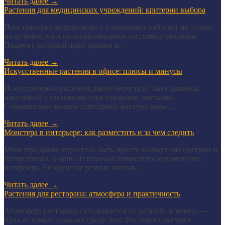
Читать далее
→
Растения для медицинских учреждений: критерии выбора
Пространство медицинского учреждения работает не только
на лечение, но и на эмоциональное состояние человека.
Пациент, который ждёт приёма в...
Читать далее
→
Искусственные растения в офисе: плюсы и минусы
Искусственные растения давно перестали быть дешёвой
имитацией с пыльными пластиковыми листьями.
Современные модели повторяют фактуру коры,...
Читать далее
→
Монстера в интерьере: как разместить и за чем следить
Монстера давно перестала быть просто комнатным цветком и
превратилась в один из главных символов современного
интерьера. Её крупные резные листья...
Читать далее
→
Растения для ресторана: атмосфера и практичность
Атмосфера ресторана складывается из деталей, и зелень —
одна из самых сильных среди них. Растения смягчают