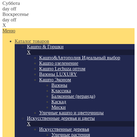
Суббота
day off
Воскресенье
day off
X
Меню
Каталог товаров
Кашпо & Горшки
X
Кашпо&Автополив
Идеальный выбор
Кашпо озеленение
Кашпо Lechuza оптом
Вазоны LUXURY
Кашпо Эконом
Вазоны
Классика
Балконные (веранда)
Каскад
Миски
Уличные кашпо и цветочницы
Искусственные деревья и цветы
X
Искусственные деревья
Уличные растения