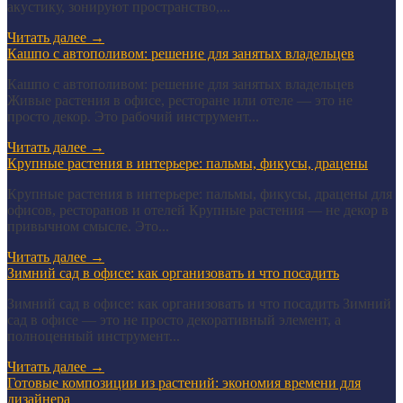
акустику, зонируют пространство,...
Читать далее
→
Кашпо с автополивом: решение для занятых владельцев
Кашпо с автополивом: решение для занятых владельцев
Живые растения в офисе, ресторане или отеле — это не
просто декор. Это рабочий инструмент...
Читать далее
→
Крупные растения в интерьере: пальмы, фикусы, драцены
Крупные растения в интерьере: пальмы, фикусы, драцены для
офисов, ресторанов и отелей Крупные растения — не декор в
привычном смысле. Это...
Читать далее
→
Зимний сад в офисе: как организовать и что посадить
Зимний сад в офисе: как организовать и что посадить Зимний
сад в офисе — это не просто декоративный элемент, а
полноценный инструмент...
Читать далее
→
Готовые композиции из растений: экономия времени для
дизайнера