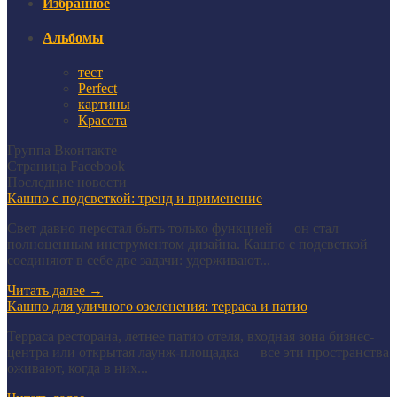
Избранное
Альбомы
тест
Perfect
картины
Красота
Группа Вконтакте
Страница Facebook
Последние новости
Кашпо с подсветкой: тренд и применение
Свет давно перестал быть только функцией — он стал
полноценным инструментом дизайна. Кашпо с подсветкой
соединяют в себе две задачи: удерживают...
Читать далее
→
Кашпо для уличного озеленения: терраса и патио
Терраса ресторана, летнее патио отеля, входная зона бизнес-
центра или открытая лаунж-площадка — все эти пространства
оживают, когда в них...