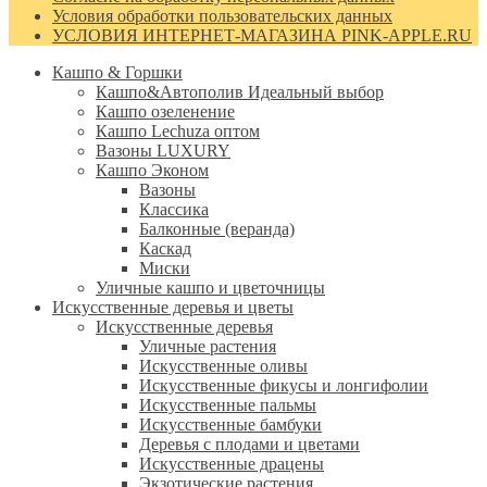
Условия обработки пользовательских данных
УСЛОВИЯ ИНТЕРНЕТ-МАГАЗИНА PINK-APPLE.RU
Кашпо & Горшки
Кашпо&Автополив
Идеальный выбор
Кашпо озеленение
Кашпо Lechuza оптом
Вазоны LUXURY
Кашпо Эконом
Вазоны
Классика
Балконные (веранда)
Каскад
Миски
Уличные кашпо и цветочницы
Искусственные деревья и цветы
Искусственные деревья
Уличные растения
Искусственные оливы
Искусственные фикусы и лонгифолии
Искусственные пальмы
Искусственные бамбуки
Деревья с плодами и цветами
Искусственные драцены
Экзотические растения