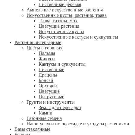
Лиственные деревья
Ампельные искусственные растения
Искусственные кусты, растения, трава
Трава, газоны, мох
Цветущие растения
Искусственные кусты
Искусственные кактусы и суккуленты
Растения интерьерные
Цветы в горшках
Пальмы
Фикусы
Кактусы и суккуленты
Лиственные
Драцены
Бонсай
Орхидеи
Цветущие
Цитрусовые
Грунты и инструменты
Земля для пересадки
Камни
Газонные семена
Наши услуги по пересадке и уходу за растениями
Вазы стеклянные
Бренды