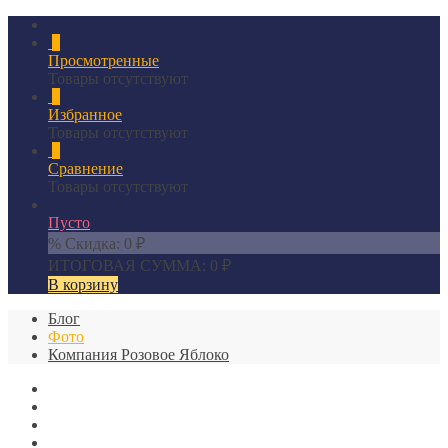
0
Просмотренные
Товары отсутствуют
0
Избранное
Товары отсутствуют
0
Сравнение
Товары отсутствуют
Пусто
% Скидка:
0
₽
ИТОГОВАЯ СУММА:
0
₽
В корзину
Блог
Фото
Компания Розовое Яблоко