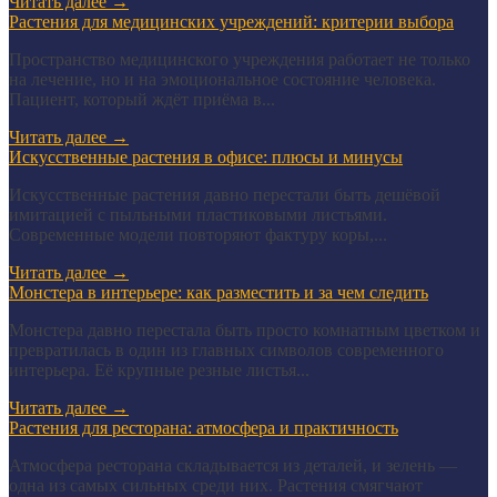
Читать далее
→
Растения для медицинских учреждений: критерии выбора
Пространство медицинского учреждения работает не только
на лечение, но и на эмоциональное состояние человека.
Пациент, который ждёт приёма в...
Читать далее
→
Искусственные растения в офисе: плюсы и минусы
Искусственные растения давно перестали быть дешёвой
имитацией с пыльными пластиковыми листьями.
Современные модели повторяют фактуру коры,...
Читать далее
→
Монстера в интерьере: как разместить и за чем следить
Монстера давно перестала быть просто комнатным цветком и
превратилась в один из главных символов современного
интерьера. Её крупные резные листья...
Читать далее
→
Растения для ресторана: атмосфера и практичность
Атмосфера ресторана складывается из деталей, и зелень —
одна из самых сильных среди них. Растения смягчают