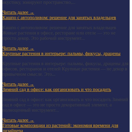
акустику, зонируют пространство,...
Читать далее
→
Кашпо с автополивом: решение для занятых владельцев
Кашпо с автополивом: решение для занятых владельцев
Живые растения в офисе, ресторане или отеле — это не
просто декор. Это рабочий инструмент...
Читать далее
→
Крупные растения в интерьере: пальмы, фикусы, драцены
Крупные растения в интерьере: пальмы, фикусы, драцены для
офисов, ресторанов и отелей Крупные растения — не декор в
привычном смысле. Это...
Читать далее
→
Зимний сад в офисе: как организовать и что посадить
Зимний сад в офисе: как организовать и что посадить Зимний
сад в офисе — это не просто декоративный элемент, а
полноценный инструмент...
Читать далее
→
Готовые композиции из растений: экономия времени для
дизайнера