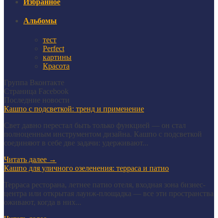
Избранное
Альбомы
тест
Perfect
картины
Красота
Группа Вконтакте
Страница Facebook
Последние новости
Кашпо с подсветкой: тренд и применение
Свет давно перестал быть только функцией — он стал
полноценным инструментом дизайна. Кашпо с подсветкой
соединяют в себе две задачи: удерживают...
Читать далее
→
Кашпо для уличного озеленения: терраса и патио
Терраса ресторана, летнее патио отеля, входная зона бизнес-
центра или открытая лаунж-площадка — все эти пространства
оживают, когда в них...