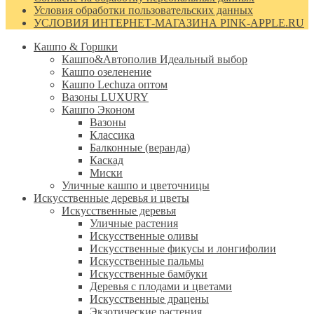
Условия обработки пользовательских данных
УСЛОВИЯ ИНТЕРНЕТ-МАГАЗИНА PINK-APPLE.RU
Кашпо & Горшки
Кашпо&Автополив
Идеальный выбор
Кашпо озеленение
Кашпо Lechuza оптом
Вазоны LUXURY
Кашпо Эконом
Вазоны
Классика
Балконные (веранда)
Каскад
Миски
Уличные кашпо и цветочницы
Искусственные деревья и цветы
Искусственные деревья
Уличные растения
Искусственные оливы
Искусственные фикусы и лонгифолии
Искусственные пальмы
Искусственные бамбуки
Деревья с плодами и цветами
Искусственные драцены
Экзотические растения