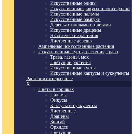
Искусственные оливы
Искусственные фикусы и лонгифолии
Искусственные пальмы
Искусственные бамбуки
Деревья с плодами и цветами
Искусственные драцены
Экзотические растения
Лиственные деревья
Ампельные искусственные растения
Искусственные кусты, растения, трава
Трава, газоны, мох
Цветущие растения
Искусственные кусты
Искусственные кактусы и суккуленты
Растения интерьерные
X
Цветы в горшках
Пальмы
Фикусы
Кактусы и суккуленты
Лиственные
Драцены
Бонсай
Орхидеи
Цветущие