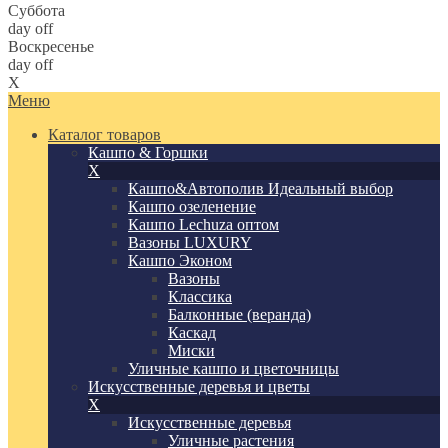
Суббота
day off
Воскресенье
day off
X
Меню
Каталог товаров
Кашпо & Горшки
X
Кашпо&Автополив
Идеальный выбор
Кашпо озеленение
Кашпо Lechuza оптом
Вазоны LUXURY
Кашпо Эконом
Вазоны
Классика
Балконные (веранда)
Каскад
Миски
Уличные кашпо и цветочницы
Искусственные деревья и цветы
X
Искусственные деревья
Уличные растения