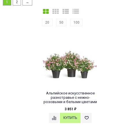
1
2
→
20
50
100
Альпийское искусственное
разнотравье с нежно-
розовыми и белыми цветами
3 851
₽