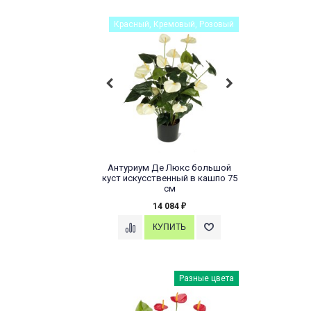
Красный, Кремовый, Розовый
Антуриум Де Люкс большой
куст искусственный в кашпо 75
см
14 084
₽
Разные цвета