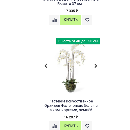
Высота 37 см...
17 335
₽
Высота от 40 до 150 см
Растение искусственное
Орхидея Фаленопсис белая с
мхом, корнями, землёй
16 297
₽