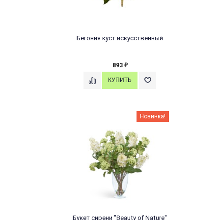
Бегония куст искусственный
893
₽
Новинка!
Букет сирени "Beauty of Nature"