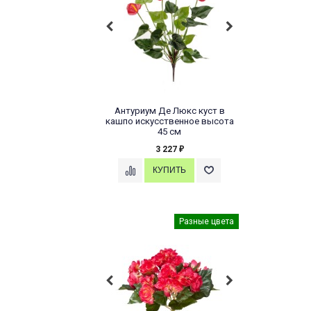
Антуриум Де Люкс куст в
кашпо искусственное высота
45 см
3 227
₽
Разные цвета