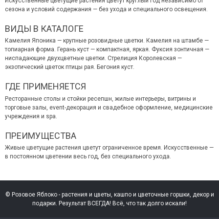
Искусственные цветущие растения цветут круглый год независимо от
сезона и условий содержания — без ухода и специального освещения.
ВИДЫ В КАТАЛОГЕ
Камелия Японика — крупные розовидные цветки. Камелия на штамбе —
топиарная форма. Герань куст — компактная, яркая. Фуксия зонтичная —
ниспадающие двухцветные цветки. Стрелиция Королевская —
экзотический цветок птицы рая. Бегония куст.
ГДЕ ПРИМЕНЯЕТСЯ
Ресторанные столы и стойки ресепшн, жилые интерьеры, витрины и
торговые залы, event-декорация и свадебное оформление, медицинские
учреждения и spa.
ПРЕИМУЩЕСТВА
Живые цветущие растения цветут ограниченное время. Искусственные —
в постоянном цветении весь год, без специального ухода.
© Розовое Яблоко - растения и цветы, кашпо и цветочные горшки, декор и
подарки. Результат ВСЕГДА! Всё, что так долго искали!