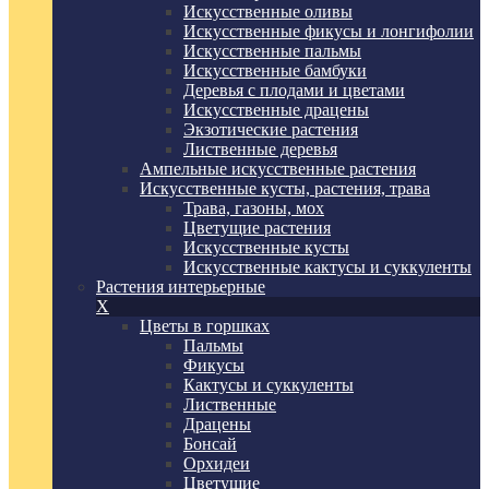
Искусственные оливы
Искусственные фикусы и лонгифолии
Искусственные пальмы
Искусственные бамбуки
Деревья с плодами и цветами
Искусственные драцены
Экзотические растения
Лиственные деревья
Ампельные искусственные растения
Искусственные кусты, растения, трава
Трава, газоны, мох
Цветущие растения
Искусственные кусты
Искусственные кактусы и суккуленты
Растения интерьерные
X
Цветы в горшках
Пальмы
Фикусы
Кактусы и суккуленты
Лиственные
Драцены
Бонсай
Орхидеи
Цветущие