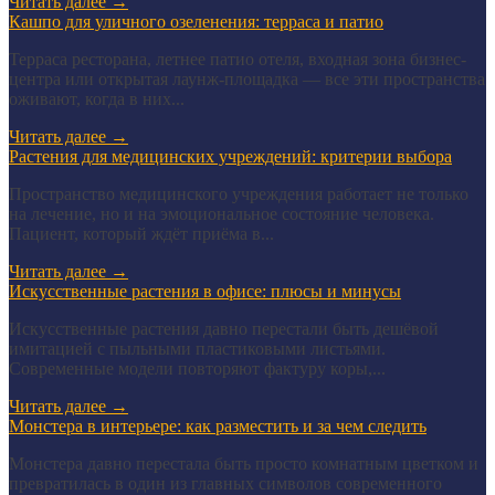
Читать далее
→
Кашпо для уличного озеленения: терраса и патио
Терраса ресторана, летнее патио отеля, входная зона бизнес-
центра или открытая лаунж-площадка — все эти пространства
оживают, когда в них...
Читать далее
→
Растения для медицинских учреждений: критерии выбора
Пространство медицинского учреждения работает не только
на лечение, но и на эмоциональное состояние человека.
Пациент, который ждёт приёма в...
Читать далее
→
Искусственные растения в офисе: плюсы и минусы
Искусственные растения давно перестали быть дешёвой
имитацией с пыльными пластиковыми листьями.
Современные модели повторяют фактуру коры,...
Читать далее
→
Монстера в интерьере: как разместить и за чем следить
Монстера давно перестала быть просто комнатным цветком и
превратилась в один из главных символов современного