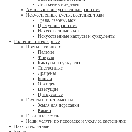
Лиственные деревья
Ампельные искусственные растения
Искусственные кусты, растения, трава
Трава, газоны, мох
Цветущие растения
Искусственные кусты
Искусственные кактусы и суккуленты
Растения интерьерные
Цветы в горшках
Пальмы
Фикусы
Кактусы и суккуленты
Лиственные
Драцены
Бонсай
Орхидеи
Цветущие
Цитрусовые
Грунты и инструменты
Земля для пересадки
Камни
Газонные семена
Наши услуги по пересадке и уходу за растениями
Вазы стеклянные
Бренды