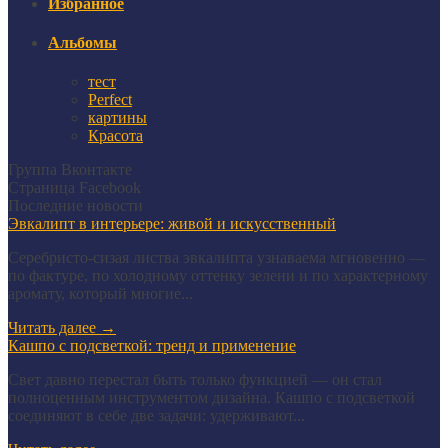
Избранное
Альбомы
тест
Perfect
картины
Красота
Группа Вконтакте
Страница Facebook
Последние новости
Эвкалипт в интерьере: живой и искусственный
Серебристо-сизая листва эвкалипта узнаваема мгновенно —
по фактуре, по холодному оттенку зелени и по характерному
аромату, который многие...
Читать далее
→
Кашпо с подсветкой: тренд и применение
Свет давно перестал быть только функцией — он стал
полноценным инструментом дизайна. Кашпо с подсветкой
соединяют в себе две задачи: удерживают...