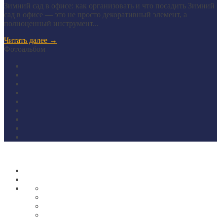
Зимний сад в офисе: как организовать и что посадить Зимний
сад в офисе — это не просто декоративный элемент, а
полноценный инструмент...
Читать далее
→
Фотоальбом