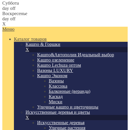
Суббота
day off
Воскресенье
day off
X
Меню
Каталог товаров
Кашпо & Горшки
X
Кашпо&Автополив
Идеальный выбор
Кашпо озеленение
Кашпо Lechuza оптом
Вазоны LUXURY
Кашпо Эконом
Вазоны
Классика
Балконные (веранда)
Каскад
Миски
Уличные кашпо и цветочницы
Искусственные деревья и цветы
X
Искусственные деревья
Уличные растения