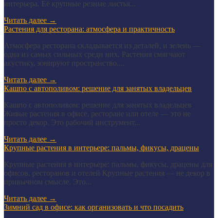
интерьера. Её крупные резные листья...
Читать далее
→
Растения для ресторана: атмосфера и практичность
Атмосфера ресторана складывается из деталей, и зелень —
одна из самых сильных среди них. Растения смягчают
акустику, зонируют пространство,...
Читать далее
→
Кашпо с автополивом: решение для занятых владельцев
Кашпо с автополивом: решение для занятых владельцев
Живые растения в офисе, ресторане или отеле — это не
просто декор. Это рабочий инструмент...
Читать далее
→
Крупные растения в интерьере: пальмы, фикусы, драцены
Крупные растения в интерьере: пальмы, фикусы, драцены для
офисов, ресторанов и отелей Крупные растения — не декор в
привычном смысле. Это...
Читать далее
→
Зимний сад в офисе: как организовать и что посадить