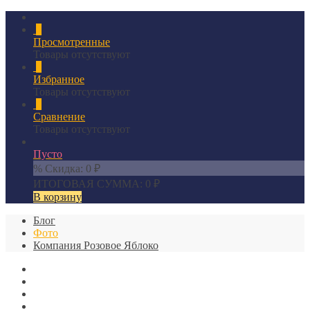
0
Просмотренные
Товары отсутствуют
0
Избранное
Товары отсутствуют
0
Сравнение
Товары отсутствуют
Пусто
% Скидка:
0
₽
ИТОГОВАЯ СУММА:
0
₽
В корзину
Блог
Фото
Компания Розовое Яблоко