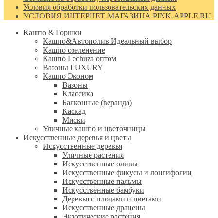
Условия обработки пользовательских данных
УСЛОВИЯ ИНТЕРНЕТ-МАГАЗИНА PINK-APPLE.RU
Кашпо & Горшки
Кашпо&Автополив
Идеальный выбор
Кашпо озеленение
Кашпо Lechuza оптом
Вазоны LUXURY
Кашпо Эконом
Вазоны
Классика
Балконные (веранда)
Каскад
Миски
Уличные кашпо и цветочницы
Искусственные деревья и цветы
Искусственные деревья
Уличные растения
Искусственные оливы
Искусственные фикусы и лонгифолии
Искусственные пальмы
Искусственные бамбуки
Деревья с плодами и цветами
Искусственные драцены
Экзотические растения