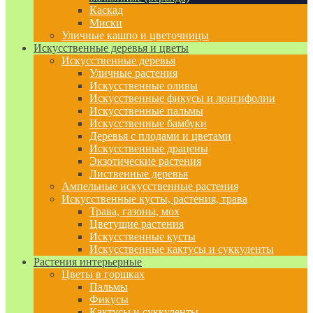
Каскад
Миски
Уличные кашпо и цветочницы
Искусственные деревья и цветы
Искусственные деревья
Уличные растения
Искусственные оливы
Искусственные фикусы и лонгифолии
Искусственные пальмы
Искусственные бамбуки
Деревья с плодами и цветами
Искусственные драцены
Экзотические растения
Лиственные деревья
Ампельные искусственные растения
Искусственные кусты, растения, трава
Трава, газоны, мох
Цветущие растения
Искусственные кусты
Искусственные кактусы и суккуленты
Растения интерьерные
Цветы в горшках
Пальмы
Фикусы
Кактусы и суккуленты