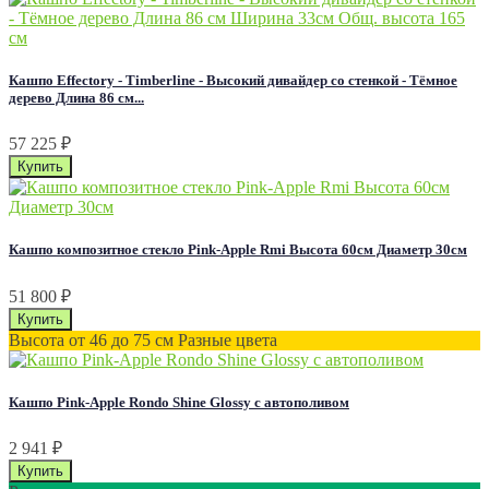
Кашпо Effectory - Timberline - Высокий дивайдер со стенкой - Тёмное
дерево Длина 86 см...
57 225
₽
Кашпо композитное стекло Pink-Apple Rmi Высота 60см Диаметр 30см
51 800
₽
Высота от 46 до 75 см Разные цвета
Кашпо Pink-Apple Rondo Shine Glossy с автополивом
2 941
₽