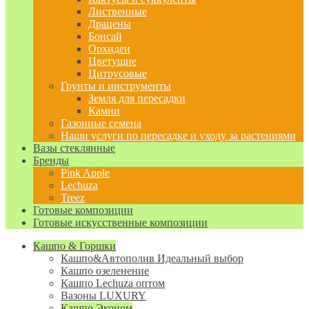
Лиственные
Драцены
Бонсай
Орхидеи
Цветущие
Цитрусовые
Грунты и инструменты
Земля для пересадки
Камни
Газонные семена
Наши услуги по пересадке и уходу за растениями
Вазы стеклянные
Бренды
Pink Apple
Lechuza
Treez
Готовые композиции
Готовые искусственные композиции
Кашпо & Горшки
Кашпо&Автополив
Идеальный выбор
Кашпо озеленение
Кашпо Lechuza оптом
Вазоны LUXURY
Кашпо Эконом