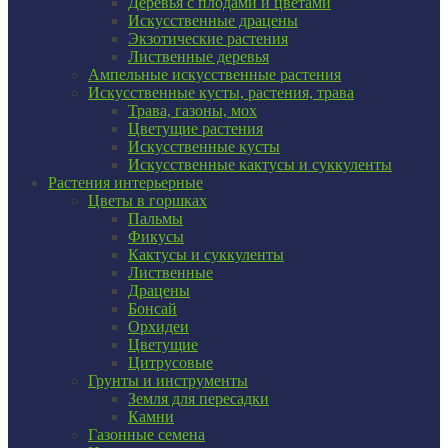
Деревья с плодами и цветами
Искусственные драцены
Экзотические растения
Лиственные деревья
Ампельные искусственные растения
Искусственные кусты, растения, трава
Трава, газоны, мох
Цветущие растения
Искусственные кусты
Искусственные кактусы и суккуленты
Растения интерьерные
Цветы в горшках
Пальмы
Фикусы
Кактусы и суккуленты
Лиственные
Драцены
Бонсай
Орхидеи
Цветущие
Цитрусовые
Грунты и инструменты
Земля для пересадки
Камни
Газонные семена