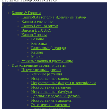
с вставкой Размер 56Х19хН19 см
Каталог
Кашпо & Горшки
Кашпо&Автополив
Идеальный выбор
Кашпо озеленение
Кашпо Lechuza оптом
Вазоны LUXURY
Кашпо Эконом
Вазоны
Классика
Балконные (веранда)
Каскад
Миски
Уличные кашпо и цветочницы
Искусственные деревья и цветы
Искусственные деревья
Уличные растения
Искусственные оливы
Искусственные фикусы и лонгифолии
Искусственные пальмы
Искусственные бамбуки
Деревья с плодами и цветами
Искусственные драцены
Экзотические растения