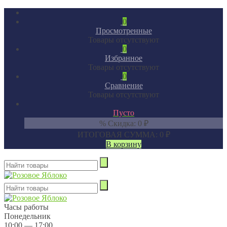
0
Просмотренные
Товары отсутствуют
0
Избранное
Товары отсутствуют
0
Сравнение
Товары отсутствуют
Пусто
% Скидка:
0
₽
ИТОГОВАЯ СУММА:
0
₽
В корзину
Часы работы
Понедельник
10:00 — 17:00