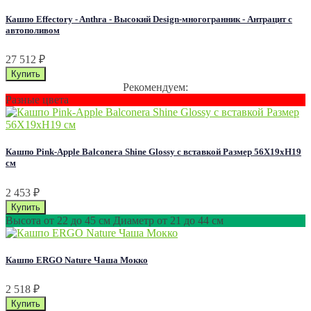
Кашпо Effectory - Anthra - Высокий Design-многогранник - Антрацит с
автополивом
27 512
₽
Рекомендуем:
Разные цвета
Кашпо Pink-Apple Balconera Shine Glossy с вставкой Размер 56Х19хН19
см
2 453
₽
Высота от 22 до 45 см Диаметр от 21 до 44 см
Кашпо ERGO Nature Чаша Мокко
2 518
₽