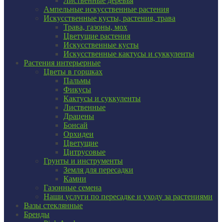
Лиственные деревья
Ампельные искусственные растения
Искусственные кусты, растения, трава
Трава, газоны, мох
Цветущие растения
Искусственные кусты
Искусственные кактусы и суккуленты
Растения интерьерные
Цветы в горшках
Пальмы
Фикусы
Кактусы и суккуленты
Лиственные
Драцены
Бонсай
Орхидеи
Цветущие
Цитрусовые
Грунты и инструменты
Земля для пересадки
Камни
Газонные семена
Наши услуги по пересадке и уходу за растениями
Вазы стеклянные
Бренды