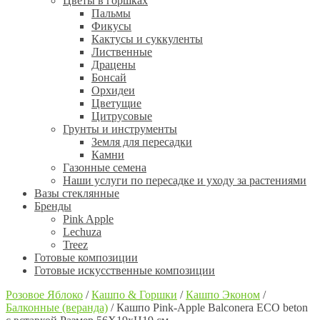
Цветы в горшках
Пальмы
Фикусы
Кактусы и суккуленты
Лиственные
Драцены
Бонсай
Орхидеи
Цветущие
Цитрусовые
Грунты и инструменты
Земля для пересадки
Камни
Газонные семена
Наши услуги по пересадке и уходу за растениями
Вазы стеклянные
Бренды
Pink Apple
Lechuza
Treez
Готовые композиции
Готовые искусственные композиции
Розовое Яблоко
/
Кашпо & Горшки
/
Кашпо Эконом
/
Балконные (веранда)
/
Кашпо Pink-Apple Balconera ECO beton