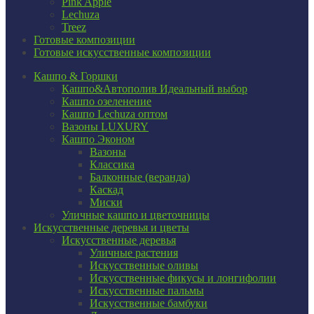
Pink Apple
Lechuza
Treez
Готовые композиции
Готовые искусственные композиции
Кашпо & Горшки
Кашпо&Автополив
Идеальный выбор
Кашпо озеленение
Кашпо Lechuza оптом
Вазоны LUXURY
Кашпо Эконом
Вазоны
Классика
Балконные (веранда)
Каскад
Миски
Уличные кашпо и цветочницы
Искусственные деревья и цветы
Искусственные деревья
Уличные растения
Искусственные оливы
Искусственные фикусы и лонгифолии
Искусственные пальмы
Искусственные бамбуки