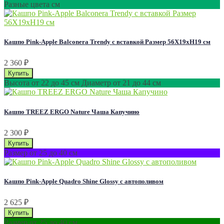
Разные цвета см
Кашпо Pink-Apple Balconera Trendy с вставкой Размер 56Х19хН19 см
2 360
₽
Высота от 22 до 45 см Диаметр от 21 до 44 см
Кашпо TREEZ ERGO Nature Чаша Капучино
2 300
₽
Размер от 25 до 40 см
Кашпо Pink-Apple Quadro Shine Glossy с автополивом
2 625
₽
Размер от 25 до 40 см