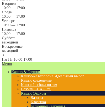
Вторник
10:00 — 17:00
Среда
10:00 — 17:00
Четверг
10:00 — 17:00
Пятница
10:00 — 17:00
Суббота
выходной
Воскресенье
выходной
X
Пн-Пт 10:00-17:00
Меню
Кашпо & Горшки
Кашпо&Автополив
Идеальный выбор
Кашпо озеленение
Кашпо Lechuza оптом
Вазоны LUXURY
Кашпо Эконом
Вазоны
Классика
Балконные (веранда)