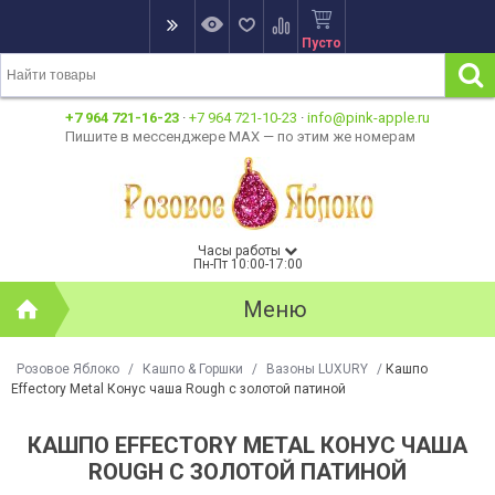
Пусто
+7 964 721-16-23
·
+7 964 721-10-23
·
info@pink-apple.ru
Пишите в мессенджере MAX — по этим же номерам
Часы работы
Пн-Пт 10:00-17:00
Меню
Розовое Яблоко
/
Кашпо & Горшки
/
Вазоны LUXURY
/
Кашпо
Effectory Metal Конус чаша Rough с золотой патиной
КАШПО EFFECTORY METAL КОНУС ЧАША
ROUGH С ЗОЛОТОЙ ПАТИНОЙ