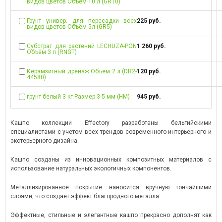
видов цветов Объём 10 л (GR10)
Грунт универ. для пересадки всех
225 руб.
видов цветов Объём 5л (GR5)
Субстрат для растений LECHUZA-PON
1 260 руб.
Объём 3 л (RNGT)
Керамзитный дренаж Объём 2 л (DR2-
120 руб.
44580)
грунт белый 3 кг Размер 3-5 мм (НМ)
945 руб.
Кашпо коллекции Effectory разработаны бельгийскими
специалистами с учетом всех трендов современного интерьерного и
экстерьерного дизайна.
Кашпо созданы из инновационных композитных материалов с
использование натуральных экологичных компонентов.
Металлизированное покрытие наносится вручную тончайшими
слоями, что создает эффект благородного металла.
Эффектные, стильные и элегантные кашпо прекрасно дополнят как