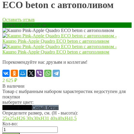
ECO beton с автополивом
Оставить отзыв
Размер от 25 до 40 см
Порекомендуйте нас друзьям и коллегам!
2 625
₽
В наличии
Товар с выбранным набором характеристик недоступен для
покупки
выберите цвет:
чёрный бетон
Серый бетон
Определите размер, см. (Н - высота):
25x25xН26
30x30xН31
40x40xН41,5
Кол-во: