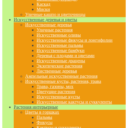
Каскад
Миски
Уличные кашпо и цветочницы
Искусственные деревья и цветы
Искусственные деревья
Уличные растения
Искусственные оливы
Искусственные фикусы и лонгифолии
Искусственные пальмы
Искусственные бамбуки
Деревья с плодами и цветами
Искусственные драцены
Экзотические растения
Лиственные деревья
Ампельные искусственные растения
Искусственные кусты, растения, трава
Трава, газоны, мох
Цветущие растения
Искусственные кусты
Искусственные кактусы и суккуленты
Растения интерьерные
Цветы в горшках
Пальмы
Фикусы
Кактусы и суккуленты