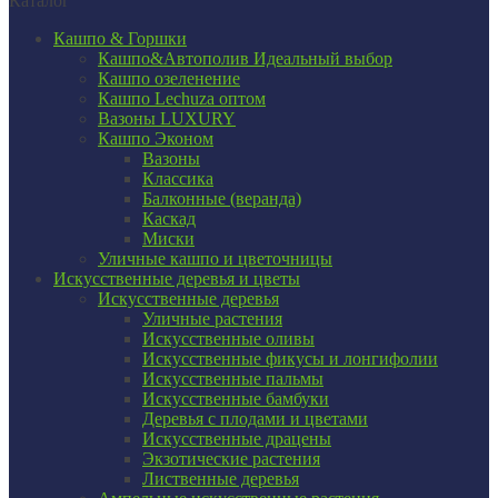
Каталог
Кашпо & Горшки
Кашпо&Автополив
Идеальный выбор
Кашпо озеленение
Кашпо Lechuza оптом
Вазоны LUXURY
Кашпо Эконом
Вазоны
Классика
Балконные (веранда)
Каскад
Миски
Уличные кашпо и цветочницы
Искусственные деревья и цветы
Искусственные деревья
Уличные растения
Искусственные оливы
Искусственные фикусы и лонгифолии
Искусственные пальмы
Искусственные бамбуки
Деревья с плодами и цветами
Искусственные драцены
Экзотические растения
Лиственные деревья