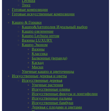
Lechuza
Treez
Готовые композиции
Готовые искусственные композиции
Кашпо & Горшки
Кашпо&Автополив
Идеальный выбор
Кашпо озеленение
Кашпо Lechuza оптом
Вазоны LUXURY
Кашпо Эконом
Вазоны
Классика
Балконные (веранда)
Каскад
Миски
Уличные кашпо и цветочницы
Искусственные деревья и цветы
Искусственные деревья
Уличные растения
Искусственные оливы
Искусственные фикусы и лонгифолии
Искусственные пальмы
Искусственные бамбуки
Деревья с плодами и цветами