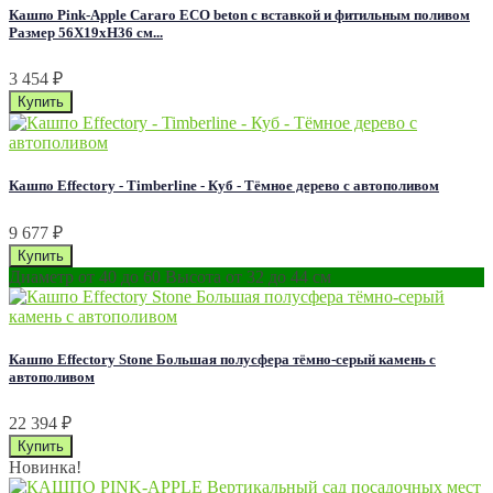
Кашпо Pink-Apple Cararo ECO beton с вставкой и фитильным поливом
Размер 56Х19хН36 см...
3 454
₽
Кашпо Effectory - Timberline - Куб - Тёмное дерево с автополивом
9 677
₽
Диаметр от 40 до 60 Высота от 32 до 44 см
Кашпо Effectory Stone Большая полусфера тёмно-серый камень с
автополивом
22 394
₽
Новинка!