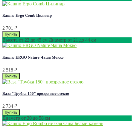
Кашпо Ergo Comb Цилиндр
2 701
₽
Высота от 22 до 45 см Диаметр от 21 до 44 см
Кашпо ERGO Nature Чаша Мокко
2 518
₽
Ваза "Трубка 150" прозрачное стекло
2 734
₽
Диаметр от 30 до 58 см