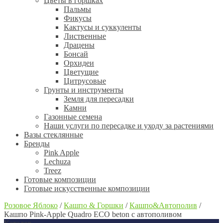
Цветы в горшках
Пальмы
Фикусы
Кактусы и суккуленты
Лиственные
Драцены
Бонсай
Орхидеи
Цветущие
Цитрусовые
Грунты и инструменты
Земля для пересадки
Камни
Газонные семена
Наши услуги по пересадке и уходу за растениями
Вазы стеклянные
Бренды
Pink Apple
Lechuza
Treez
Готовые композиции
Готовые искусственные композиции
Розовое Яблоко
/
Кашпо & Горшки
/
Кашпо&Автополив
/
Кашпо Pink-Apple Quadro ECO beton с автополивом