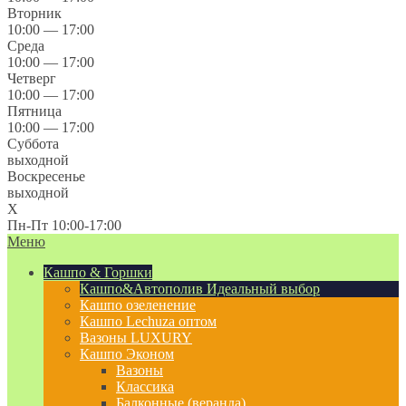
Вторник
10:00 — 17:00
Среда
10:00 — 17:00
Четверг
10:00 — 17:00
Пятница
10:00 — 17:00
Суббота
выходной
Воскресенье
выходной
X
Пн-Пт 10:00-17:00
Меню
Кашпо & Горшки
Кашпо&Автополив
Идеальный выбор
Кашпо озеленение
Кашпо Lechuza оптом
Вазоны LUXURY
Кашпо Эконом
Вазоны
Классика
Балконные (веранда)