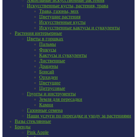
Ампельные искусственные растения
Искусственные кусты, растения, трава
Трава, газоны, мох
Цветущие растения
Искусственные кусты
Искусственные кактусы и суккуленты
Растения интерьерные
Цветы в горшках
Пальмы
Фикусы
Кактусы и суккуленты
Лиственные
Драцены
Бонсай
Орхидеи
Цветущие
Цитрусовые
Грунты и инструменты
Земля для пересадки
Камни
Газонные семена
Наши услуги по пересадке и уходу за растениями
Вазы стеклянные
Бренды
Pink Apple