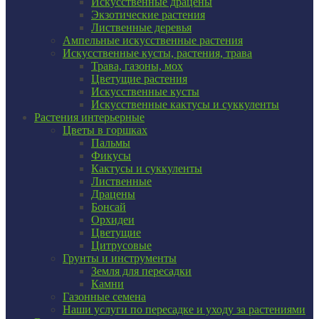
Искусственные драцены
Экзотические растения
Лиственные деревья
Ампельные искусственные растения
Искусственные кусты, растения, трава
Трава, газоны, мох
Цветущие растения
Искусственные кусты
Искусственные кактусы и суккуленты
Растения интерьерные
Цветы в горшках
Пальмы
Фикусы
Кактусы и суккуленты
Лиственные
Драцены
Бонсай
Орхидеи
Цветущие
Цитрусовые
Грунты и инструменты
Земля для пересадки
Камни
Газонные семена
Наши услуги по пересадке и уходу за растениями