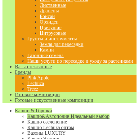
Лиственные
Драцены
Бонсай
Орхидеи
Цветущие
Цитрусовые
Грунты и инструменты
Земля для пересадки
Камни
Газонные семена
Наши услуги по пересадке и уходу за растениями
Вазы стеклянные
Бренды
Pink Apple
Lechuza
Treez
Готовые композиции
Готовые искусственные композиции
Кашпо & Горшки
Кашпо&Автополив
Идеальный выбор
Кашпо озеленение
Кашпо Lechuza оптом
Вазоны LUXURY
Кашпо Эконом