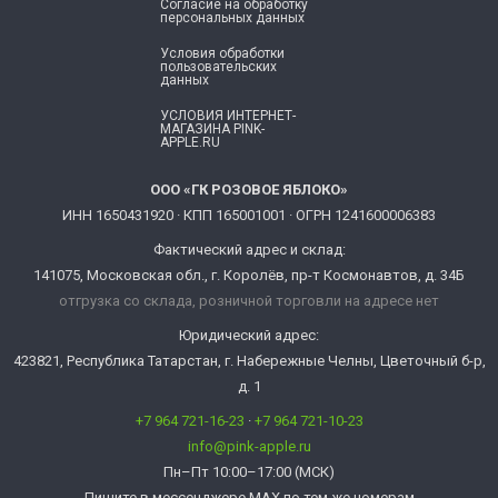
Согласие ​на обработку
персональных данных
Условия обработки
пользовательских
данных
УСЛОВИЯ ИНТЕРНЕТ-
МАГАЗИНА PINK-
APPLE.RU
ООО «ГК РОЗОВОЕ ЯБЛОКО»
ИНН 1650431920 · КПП 165001001 · ОГРН 1241600006383
Фактический адрес и склад:
141075, Московская обл., г. Королёв, пр-т Космонавтов, д. 34Б
отгрузка со склада, розничной торговли на адресе нет
Юридический адрес:
423821, Республика Татарстан, г. Набережные Челны, Цветочный б-р,
д. 1
+7 964 721-16-23
·
+7 964 721-10-23
info@pink-apple.ru
Пн–Пт 10:00–17:00 (МСК)
Пишите в мессенджере MAX по тем же номерам