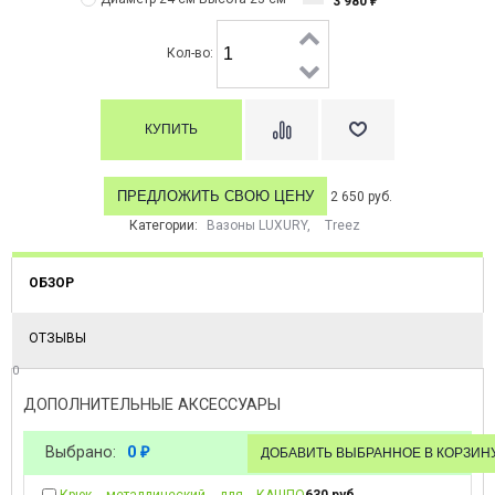
3 980
₽
Кол-во:
ПРЕДЛОЖИТЬ СВОЮ ЦЕНУ
2 650 руб.
Категории:
Вазоны LUXURY
,
Treez
ОБЗОР
ОТЗЫВЫ
0
ДОПОЛНИТЕЛЬНЫЕ АКСЕССУАРЫ
Выбрано:
0
₽
Крюк металлический для КАШПО
630 руб.