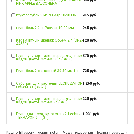
PINK-APPLE BALCONERA
грунт голубой 3 кг Размер 10-20 мм
945 руб.
грунт белый 3 кг Размер 10-20 мм
945 руб.
Керамзитный дренаж Объём 2 л (DR2-
120 руб.
44580)
Грунт универ. для пересадки всех
375 руб.
видов цветов Объём 10 л (GR10)
Грунт белый окатанный 30-50 мм 1кг
735 руб.
Субстрат для растений LECHUZA-PON
1 260 руб.
Объём 3 л (RNGT)
Грунт универ. для пересадки всех
225 руб.
видов цветов Объём 5л (GR5)
Грунт для посадки растений Lechuza
1 931 руб.
TERRAPON 6 л (GT)
Кашпо Effectory - серия Beton - Чаша подвесная - Белый песок для