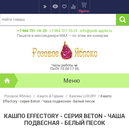
Пусто
+7 964 721-16-23
·
+7 964 721-10-23
·
info@pink-apple.ru
Пишите в мессенджере MAX — по этим же номерам
Часы работы
Пн-Пт 10:00-17:00
Меню
Розовое Яблоко
/
Кашпо & Горшки
/
Вазоны LUXURY
/
Кашпо
Effectory - серия Beton - Чаша подвесная - Белый песок
КАШПО EFFECTORY - СЕРИЯ BETON - ЧАША
ПОДВЕСНАЯ - БЕЛЫЙ ПЕСОК