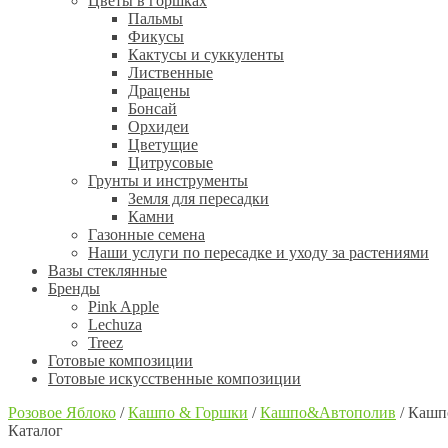
Цветы в горшках
Пальмы
Фикусы
Кактусы и суккуленты
Лиственные
Драцены
Бонсай
Орхидеи
Цветущие
Цитрусовые
Грунты и инструменты
Земля для пересадки
Камни
Газонные семена
Наши услуги по пересадке и уходу за растениями
Вазы стеклянные
Бренды
Pink Apple
Lechuza
Treez
Готовые композиции
Готовые искусственные композиции
Розовое Яблоко
/
Кашпо & Горшки
/
Кашпо&Автополив
/
Кашпо
Каталог