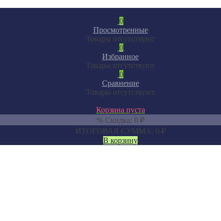
0
Просмотренные
Товары отсутствуют
0
Избранное
Товары отсутствуют
0
Сравнение
Товары отсутствуют
Корзина пуста
% Скидка:
0
₽
ИТОГОВАЯ СУММА:
0
₽
В корзину