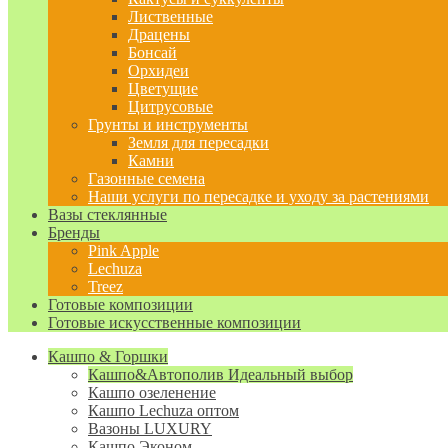
Лиственные
Драцены
Бонсай
Орхидеи
Цветущие
Цитрусовые
Грунты и инструменты
Земля для пересадки
Камни
Газонные семена
Наши услуги по пересадке и уходу за растениями
Вазы стеклянные
Бренды
Pink Apple
Lechuza
Treez
Готовые композиции
Готовые искусственные композиции
Кашпо & Горшки
Кашпо&Автополив
Идеальный выбор
Кашпо озеленение
Кашпо Lechuza оптом
Вазоны LUXURY
Кашпо Эконом