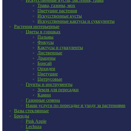
Искусственные кусты, растения, трава
Трава, газоны, мох
Цветущие растения
Искусственные кусты
Искусственные кактусы и суккуленты
Растения интерьерные
Цветы в горшках
Пальмы
Фикусы
Кактусы и суккуленты
Лиственные
Драцены
Бонсай
Орхидеи
Цветущие
Цитрусовые
Грунты и инструменты
Земля для пересадки
Камни
Газонные семена
Наши услуги по пересадке и уходу за растениями
Вазы стеклянные
Бренды
Pink Apple
Lechuza