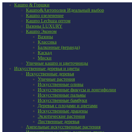
Кашпо & Горшки
Кашпо&Автополив
Идеальный выбор
Кашпо озеленение
Кашпо Lechuza оптом
Вазоны LUXURY
Кашпо Эконом
Вазоны
Классика
Балконные (веранда)
Каскад
Миски
Уличные кашпо и цветочницы
Искусственные деревья и цветы
Искусственные деревья
Уличные растения
Искусственные оливы
Искусственные фикусы и лонгифолии
Искусственные пальмы
Искусственные бамбуки
Деревья с плодами и цветами
Искусственные драцены
Экзотические растения
Лиственные деревья
Ампельные искусственные растения