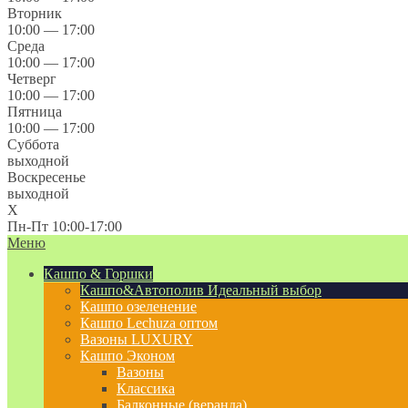
Вторник
10:00 — 17:00
Среда
10:00 — 17:00
Четверг
10:00 — 17:00
Пятница
10:00 — 17:00
Суббота
выходной
Воскресенье
выходной
X
Пн-Пт 10:00-17:00
Меню
Кашпо & Горшки
Кашпо&Автополив
Идеальный выбор
Кашпо озеленение
Кашпо Lechuza оптом
Вазоны LUXURY
Кашпо Эконом
Вазоны
Классика
Балконные (веранда)