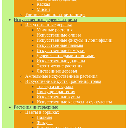
Каскад
Миски
Уличные кашпо и цветочницы
Искусственные деревья и цветы
Искусственные деревья
Уличные растения
Искусственные оливы
Искусственные фикусы и лонгифолии
Искусственные пальмы
Искусственные бамбуки
Деревья с плодами и цветами
Искусственные драцены
Экзотические растения
Лиственные деревья
Ампельные искусственные растения
Искусственные кусты, растения, трава
Трава, газоны, мох
Цветущие растения
Искусственные кусты
Искусственные кактусы и суккуленты
Растения интерьерные
Цветы в горшках
Пальмы
Фикусы
Кактусы и суккуленты