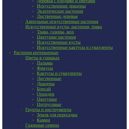
Деревья с плодами и цветами
Искусственные драцены
Экзотические растения
Лиственные деревья
Ампельные искусственные растения
Искусственные кусты, растения, трава
Трава, газоны, мох
Цветущие растения
Искусственные кусты
Искусственные кактусы и суккуленты
Растения интерьерные
Цветы в горшках
Пальмы
Фикусы
Кактусы и суккуленты
Лиственные
Драцены
Бонсай
Орхидеи
Цветущие
Цитрусовые
Грунты и инструменты
Земля для пересадки
Камни
Газонные семена