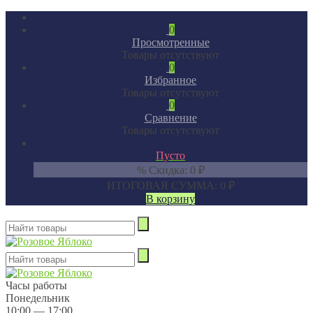
0
Просмотренные
Товары отсутствуют
0
Избранное
Товары отсутствуют
0
Сравнение
Товары отсутствуют
Пусто
% Скидка:
0
₽
ИТОГОВАЯ СУММА:
0
₽
В корзину
Часы работы
Понедельник
10:00 — 17:00