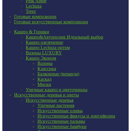
Pink Apple
Lechuza
Treez
Готовые композиции
Готовые искусственные композиции
Кашпо & Горшки
Кашпо&Автополив
Идеальный выбор
Кашпо озеленение
Кашпо Lechuza оптом
Вазоны LUXURY
Кашпо Эконом
Вазоны
Классика
Балконные (веранда)
Каскад
Миски
Уличные кашпо и цветочницы
Искусственные деревья и цветы
Искусственные деревья
Уличные растения
Искусственные оливы
Искусственные фикусы и лонгифолии
Искусственные пальмы
Искусственные бамбуки