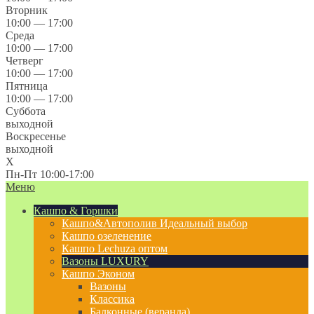
Вторник
10:00 — 17:00
Среда
10:00 — 17:00
Четверг
10:00 — 17:00
Пятница
10:00 — 17:00
Суббота
выходной
Воскресенье
выходной
X
Пн-Пт 10:00-17:00
Меню
Кашпо & Горшки
Кашпо&Автополив
Идеальный выбор
Кашпо озеленение
Кашпо Lechuza оптом
Вазоны LUXURY
Кашпо Эконом
Вазоны
Классика
Балконные (веранда)