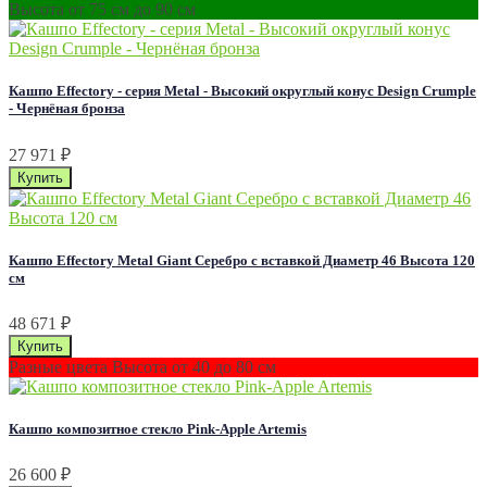
Высота от 75 см до 90 см
Кашпо Effectory - серия Metal - Высокий округлый конус Design Сrumple
- Чернёная бронза
27 971
₽
Кашпо Effectory Metal Giant Серебро с вставкой Диаметр 46 Высота 120
см
48 671
₽
Разные цвета Высота от 40 до 80 см
Кашпо композитное стекло Pink-Apple Artemis
26 600
₽