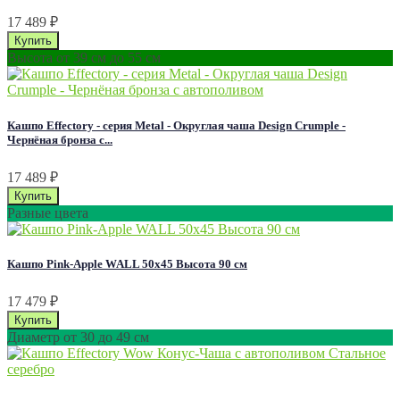
17 489
₽
Высота от 39 см до 55 см
Кашпо Effectory - серия Metal - Округлая чаша Design Сrumple -
Чернёная бронза с...
17 489
₽
Разные цвета
Кашпо Pink-Apple WALL 50x45 Высота 90 см
17 479
₽
Диаметр от 30 до 49 см