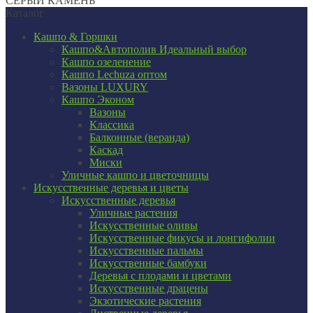
СЕРЫЙ КАМЕНЬ
Каталог
Кашпо & Горшки
Кашпо&Автополив
Идеальный выбор
Кашпо озеленение
Кашпо Lechuza оптом
Вазоны LUXURY
Кашпо Эконом
Вазоны
Классика
Балконные (веранда)
Каскад
Миски
Уличные кашпо и цветочницы
Искусственные деревья и цветы
Искусственные деревья
Уличные растения
Искусственные оливы
Искусственные фикусы и лонгифолии
Искусственные пальмы
Искусственные бамбуки
Деревья с плодами и цветами
Искусственные драцены
Экзотические растения