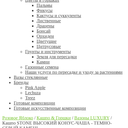
Цветы в горшках
Пальмы
Фикусы
Кактусы и суккуленты
Лиственные
Драцены
Бонсай
Орхидеи
Цветущие
Цитрусовые
Грунты и инструменты
Земля для пересадки
Камни
Газонные семена
Наши услуги по пересадке и уходу за растениями
Вазы стеклянные
Бренды
Pink Apple
Lechuza
Treez
Готовые композиции
Готовые искусственные композиции
Розовое Яблоко
/
Кашпо & Горшки
/
Вазоны LUXURY
/
Кашпо STONE ВЫСОКИЙ КОНУС-ЧАША - ТЕМНО-