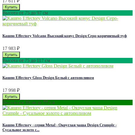
17 611
₽
Высота от 75 до 97 см
Кашпо Effectory Volcano Высокий конус Design Серо-коричневый туф
17 983
₽
Высота от 75 до 117 см
Кашпо Effectory Gloss Design Белый с автополивом
17 998
₽
Высота от 39 см до 55 см
Кашпо Effectory - серия Metal - Округлая чаша Design Сrumple -
Сусальное золото с...