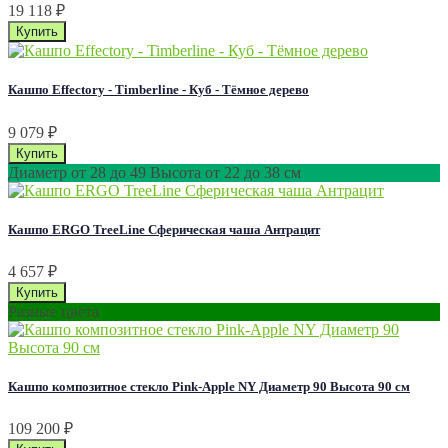
19 118
₽
Кашпо Effectory - Timberline - Куб - Тёмное дерево
9 079
₽
Диаметр от 28 до 49 Высота от 22 до 38 см
Кашпо ERGO TreeLine Сферическая чаша Антрацит
4 657
₽
Разные цвета
Кашпо композитное стекло Pink-Apple NY Диаметр 90 Высота 90 см
109 200
₽