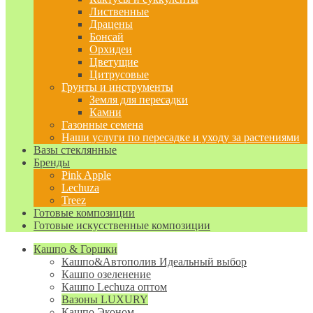
Лиственные
Драцены
Бонсай
Орхидеи
Цветущие
Цитрусовые
Грунты и инструменты
Земля для пересадки
Камни
Газонные семена
Наши услуги по пересадке и уходу за растениями
Вазы стеклянные
Бренды
Pink Apple
Lechuza
Treez
Готовые композиции
Готовые искусственные композиции
Кашпо & Горшки
Кашпо&Автополив
Идеальный выбор
Кашпо озеленение
Кашпо Lechuza оптом
Вазоны LUXURY
Кашпо Эконом