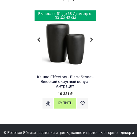
Высота от 51 до 68 Диаметр от
32 до 43 см
Кашпо Effectory - Black Stone -
Высокий округлый конус -
Антрацит
10 331
₽
© Розовое Яблоко - растения и цветы, кашпо и цветочные горшки, декор и