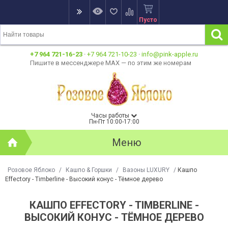
Пусто
+7 964 721-16-23
·
+7 964 721-10-23
·
info@pink-apple.ru
Пишите в мессенджере MAX — по этим же номерам
Часы работы
Пн-Пт 10:00-17:00
Меню
Розовое Яблоко
/
Кашпо & Горшки
/
Вазоны LUXURY
/
Кашпо
Effectory - Timberline - Высокий конус - Тёмное дерево
КАШПО EFFECTORY - TIMBERLINE -
ВЫСОКИЙ КОНУС - ТЁМНОЕ ДЕРЕВО