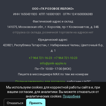
ООО «ГК РОЗОВОЕ ЯБЛОКО»
ИНН 1650431920 · КПП 165001001 · ОГРН 1241600006383
Фактический адрес и склад:
141075, Московская обл., г. Королёв, пр-т Космонавтов, д. 34Б
отгрузка со склада, розничной торговли на адресе нет
Юридический адрес:
423821, Республика Татарстан, г. Набережные Челны, Цветочный б-р,
д. 1
+7 964 721-16-23
·
+7 964 721-10-23
info@pink-apple.ru
Пн–Пт 10:00–17:00 (МСК)
Пишите в мессенджере MAX по тем же номерам
Полные реквизиты для договора
· работаем с НДС
info@pink-apple.ru
Мы используем cookies для корректной работы сайта и, при
вашем согласии, для аналитики. Вы можете отказаться от
аналитических cookies.
Подробнее
Отказаться
Принять
© Розовое Яблоко 2009 - 2026