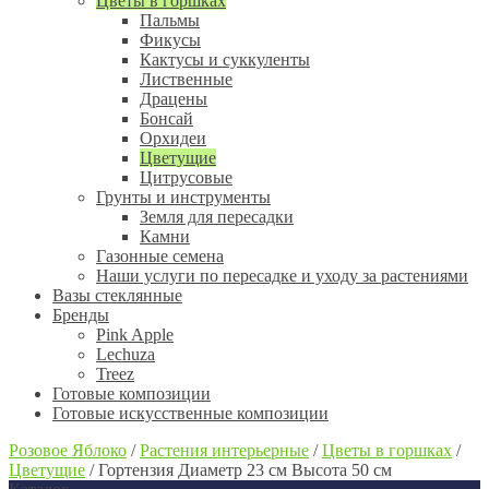
Цветы в горшках
Пальмы
Фикусы
Кактусы и суккуленты
Лиственные
Драцены
Бонсай
Орхидеи
Цветущие
Цитрусовые
Грунты и инструменты
Земля для пересадки
Камни
Газонные семена
Наши услуги по пересадке и уходу за растениями
Вазы стеклянные
Бренды
Pink Apple
Lechuza
Treez
Готовые композиции
Готовые искусственные композиции
Розовое Яблоко
/
Растения интерьерные
/
Цветы в горшках
/
Цветущие
/
Гортензия Диаметр 23 см Высота 50 см