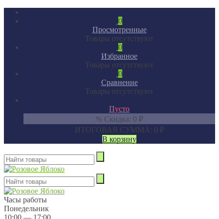
0
Просмотренные
Товары отсутствуют
0
Избранное
Товары отсутствуют
0
Сравнение
Товары отсутствуют
Пусто
% Скидка:
0
₽
ИТОГОВАЯ СУММА:
0
₽
В корзину
Часы работы
Понедельник
10:00 — 17:00