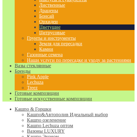
Лиственные
Драцены
Бонсай
Орхидеи
Цветущие
Цитрусовые
Грунты и инструменты
Земля для пересадки
Камни
Газонные семена
Наши услуги по пересадке и уходу за растениями
Вазы стеклянные
Бренды
Pink Apple
Lechuza
Treez
Готовые композиции
Готовые искусственные композиции
Кашпо & Горшки
Кашпо&Автополив
Идеальный выбор
Кашпо озеленение
Кашпо Lechuza оптом
Вазоны LUXURY
Кашпо Эконом