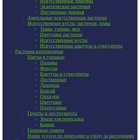
Искусственные драцены
Экзотические растения
Лиственные деревья
Ампельные искусственные растения
Искусственные кусты, растения, трава
Трава, газоны, мох
Цветущие растения
Искусственные кусты
Искусственные кактусы и суккуленты
Растения интерьерные
Цветы в горшках
Пальмы
Фикусы
Кактусы и суккуленты
Лиственные
Драцены
Бонсай
Орхидеи
Цветущие
Цитрусовые
Грунты и инструменты
Земля для пересадки
Камни
Газонные семена
Наши услуги по пересадке и уходу за растениями