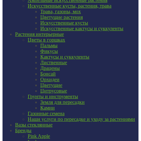
Ампельные искусственные растения
Искусственные кусты, растения, трава
Трава, газоны, мох
Цветущие растения
Искусственные кусты
Искусственные кактусы и суккуленты
Растения интерьерные
Цветы в горшках
Пальмы
Фикусы
Кактусы и суккуленты
Лиственные
Драцены
Бонсай
Орхидеи
Цветущие
Цитрусовые
Грунты и инструменты
Земля для пересадки
Камни
Газонные семена
Наши услуги по пересадке и уходу за растениями
Вазы стеклянные
Бренды
Pink Apple