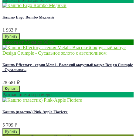
Кашпо Ergo Rombo Медный
1 933
₽
Высота от 75 см до 90 см
Кашпо Effectory - серия Metal - Высокий округлый конус Design Сrumple
- Сусальное...
28 681
₽
Разные цвета и размеры
Кашпо (пластик) Pink-Apple Fioriere
5 709
₽