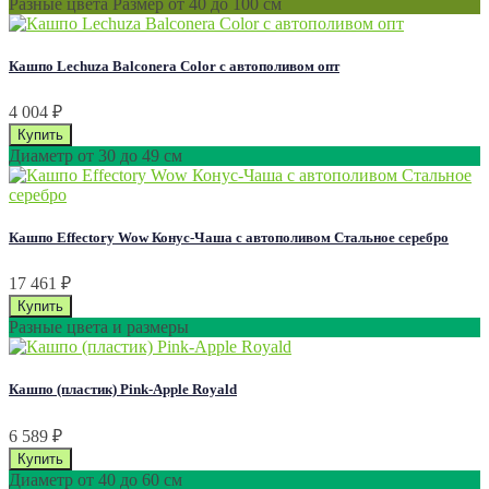
Разные цвета Размер от 40 до 100 см
Кашпо Lechuza Balconera Color с автополивом опт
4 004
₽
Диаметр от 30 до 49 см
Кашпо Effectory Wow Конус-Чаша с автополивом Стальное серебро
17 461
₽
Разные цвета и размеры
Кашпо (пластик) Pink-Apple Royald
6 589
₽
Диаметр от 40 до 60 см