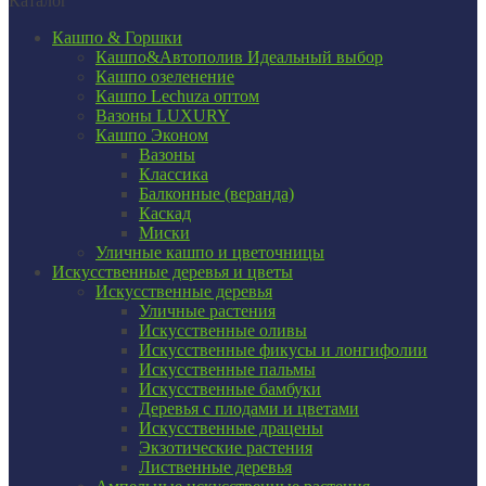
Каталог
Кашпо & Горшки
Кашпо&Автополив
Идеальный выбор
Кашпо озеленение
Кашпо Lechuza оптом
Вазоны LUXURY
Кашпо Эконом
Вазоны
Классика
Балконные (веранда)
Каскад
Миски
Уличные кашпо и цветочницы
Искусственные деревья и цветы
Искусственные деревья
Уличные растения
Искусственные оливы
Искусственные фикусы и лонгифолии
Искусственные пальмы
Искусственные бамбуки
Деревья с плодами и цветами
Искусственные драцены
Экзотические растения
Лиственные деревья