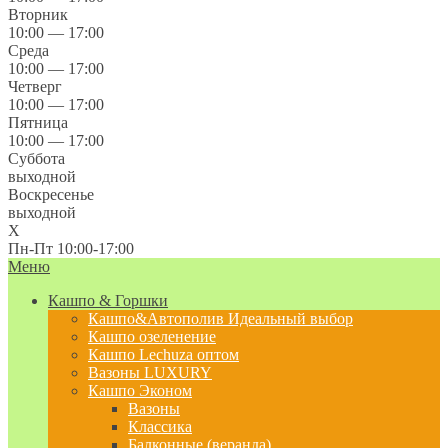
Вторник
10:00 — 17:00
Среда
10:00 — 17:00
Четверг
10:00 — 17:00
Пятница
10:00 — 17:00
Суббота
выходной
Воскресенье
выходной
X
Пн-Пт 10:00-17:00
Меню
Кашпо & Горшки
Кашпо&Автополив
Идеальный выбор
Кашпо озеленение
Кашпо Lechuza оптом
Вазоны LUXURY
Кашпо Эконом
Вазоны
Классика
Балконные (веранда)