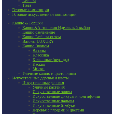
Lechuza
Treez
Готовые композиции
Готовые искусственные композиции
Кашпо & Горшки
Кашпо&Автополив
Идеальный выбор
Кашпо озеленение
Кашпо Lechuza оптом
Вазоны LUXURY
Кашпо Эконом
Вазоны
Классика
Балконные (веранда)
Каскад
Миски
Уличные кашпо и цветочницы
Искусственные деревья и цветы
Искусственные деревья
Уличные растения
Искусственные оливы
Искусственные фикусы и лонгифолии
Искусственные пальмы
Искусственные бамбуки
Деревья с плодами и цветами