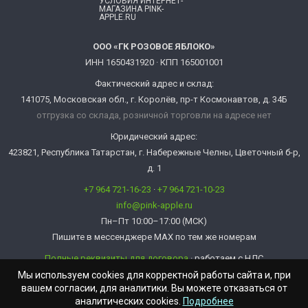
УСЛОВИЯ ИНТЕРНЕТ-
МАГАЗИНА PINK-
APPLE.RU
ООО «ГК РОЗОВОЕ ЯБЛОКО»
ИНН 1650431920 · КПП 165001001
Фактический адрес и склад:
141075, Московская обл., г. Королёв, пр-т Космонавтов, д. 34Б
отгрузка со склада, розничной торговли на адресе нет
Юридический адрес:
423821, Республика Татарстан, г. Набережные Челны, Цветочный б-р,
д. 1
+7 964 721-16-23
·
+7 964 721-10-23
info@pink-apple.ru
Пн–Пт 10:00–17:00 (МСК)
Пишите в мессенджере MAX по тем же номерам
Полные реквизиты для договора
· работаем с НДС
info@pink-apple.ru
Мы используем cookies для корректной работы сайта и, при
вашем согласии, для аналитики. Вы можете отказаться от
аналитических cookies.
Подробнее