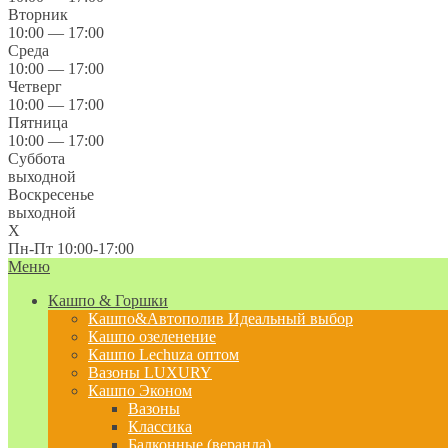
Вторник
10:00 — 17:00
Среда
10:00 — 17:00
Четверг
10:00 — 17:00
Пятница
10:00 — 17:00
Суббота
выходной
Воскресенье
выходной
X
Пн-Пт 10:00-17:00
Меню
Кашпо & Горшки
Кашпо&Автополив
Идеальный выбор
Кашпо озеленение
Кашпо Lechuza оптом
Вазоны LUXURY
Кашпо Эконом
Вазоны
Классика
Балконные (веранда)