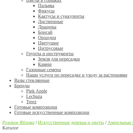
Цветы в горшках
Пальмы
Фикусы
Кактусы и суккуленты
Лиственные
Драцены
Бонсай
Орхидеи
Цветущие
Цитрусовые
Грунты и инструменты
Земля для пересадки
Камни
Газонные семена
Наши услуги по пересадке и уходу за растениями
Вазы стеклянные
Бренды
Pink Apple
Lechuza
Treez
Готовые композиции
Готовые искусственные композиции
Розовое Яблоко
/
Искусственные деревья и цветы
/
Ампельные 
Каталог