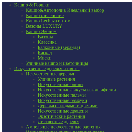
Кашпо & Горшки
Кашпо&Автополив
Идеальный выбор
Кашпо озеленение
Кашпо Lechuza оптом
Вазоны LUXURY
Кашпо Эконом
Вазоны
Классика
Балконные (веранда)
Каскад
Миски
Уличные кашпо и цветочницы
Искусственные деревья и цветы
Искусственные деревья
Уличные растения
Искусственные оливы
Искусственные фикусы и лонгифолии
Искусственные пальмы
Искусственные бамбуки
Деревья с плодами и цветами
Искусственные драцены
Экзотические растения
Лиственные деревья
Ампельные искусственные растения