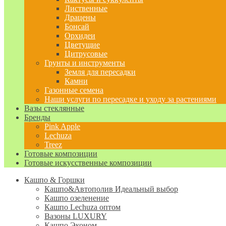
Лиственные
Драцены
Бонсай
Орхидеи
Цветущие
Цитрусовые
Грунты и инструменты
Земля для пересадки
Камни
Газонные семена
Наши услуги по пересадке и уходу за растениями
Вазы стеклянные
Бренды
Pink Apple
Lechuza
Treez
Готовые композиции
Готовые искусственные композиции
Кашпо & Горшки
Кашпо&Автополив
Идеальный выбор
Кашпо озеленение
Кашпо Lechuza оптом
Вазоны LUXURY
Кашпо Эконом