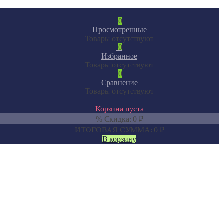
0
Просмотренные
Товары отсутствуют
0
Избранное
Товары отсутствуют
0
Сравнение
Товары отсутствуют
Корзина пуста
% Скидка:
0
₽
ИТОГОВАЯ СУММА:
0
₽
В корзину