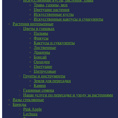
Искусственные кусты, растения, трава
Трава, газоны, мох
Цветущие растения
Искусственные кусты
Искусственные кактусы и суккуленты
Растения интерьерные
Цветы в горшках
Пальмы
Фикусы
Кактусы и суккуленты
Лиственные
Драцены
Бонсай
Орхидеи
Цветущие
Цитрусовые
Грунты и инструменты
Земля для пересадки
Камни
Газонные семена
Наши услуги по пересадке и уходу за растениями
Вазы стеклянные
Бренды
Pink Apple
Lechuza