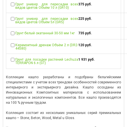
Грунт универ. для пересадки всех
375 руб.
видов цветов Объём 10 л (GR10)
Грунт универ. для пересадки всех
225 руб.
видов цветов Объём 5л (GR5)
Грунт белый окатанный 30-50 мм 1кг
735 руб.
Керамзитный дренаж Объём 2 л (DR2-
120 руб.
44580)
Грунт для посадки растений Lechuza
1 931 руб.
TERRAPON 6 л (GT)
Коллекции кашпо разработаны и подобраны бельгийскими
специалистами с учетом всех трендови особенностей современного
интерьерного и экстерьерного дизайна. Кашпо осозданы из
Инновационных Композитных материалов с использованием
натуральных и экологичных компонентов. Все кашпо производятся
на 100 % ручным трудом.
Коллекция состоит из нескольких уникальных серий премиальных
кашпо – Stone, Beton, Wood, Metal u Gloss.