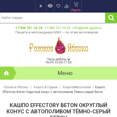
Пусто
+7 964 721-16-23
·
+7 964 721-10-23
·
info@pink-apple.ru
Пишите в мессенджере MAX — по этим же номерам
Часы работы
Пн-Пт 10:00-17:00
Меню
Розовое Яблоко
/
Кашпо & Горшки
/
Кашпо&Автополив
/
Кашпо
Effectory Beton Округлый конус с автополивом Тёмно-серый бетон
КАШПО EFFECTORY BETON ОКРУГЛЫЙ
КОНУС С АВТОПОЛИВОМ ТЁМНО-СЕРЫЙ