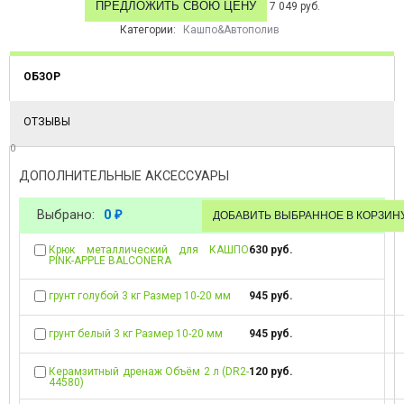
ПРЕДЛОЖИТЬ СВОЮ ЦЕНУ
7 049 руб.
Категории:
Кашпо&Автополив
ОБЗОР
ОТЗЫВЫ
0
ДОПОЛНИТЕЛЬНЫЕ АКСЕССУАРЫ
Выбрано:
0
₽
Крюк металлический для КАШПО
630 руб.
PINK-APPLE BALCONERA
грунт голубой 3 кг Размер 10-20 мм
945 руб.
грунт белый 3 кг Размер 10-20 мм
945 руб.
Керамзитный дренаж Объём 2 л (DR2-
120 руб.
44580)