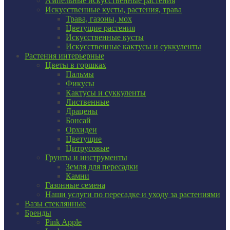
Ампельные искусственные растения
Искусственные кусты, растения, трава
Трава, газоны, мох
Цветущие растения
Искусственные кусты
Искусственные кактусы и суккуленты
Растения интерьерные
Цветы в горшках
Пальмы
Фикусы
Кактусы и суккуленты
Лиственные
Драцены
Бонсай
Орхидеи
Цветущие
Цитрусовые
Грунты и инструменты
Земля для пересадки
Камни
Газонные семена
Наши услуги по пересадке и уходу за растениями
Вазы стеклянные
Бренды
Pink Apple