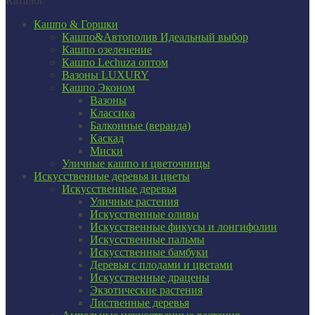
Каталог
Кашпо & Горшки
Кашпо&Автополив
Идеальный выбор
Кашпо озеленение
Кашпо Lechuza оптом
Вазоны LUXURY
Кашпо Эконом
Вазоны
Классика
Балконные (веранда)
Каскад
Миски
Уличные кашпо и цветочницы
Искусственные деревья и цветы
Искусственные деревья
Уличные растения
Искусственные оливы
Искусственные фикусы и лонгифолии
Искусственные пальмы
Искусственные бамбуки
Деревья с плодами и цветами
Искусственные драцены
Экзотические растения
Лиственные деревья