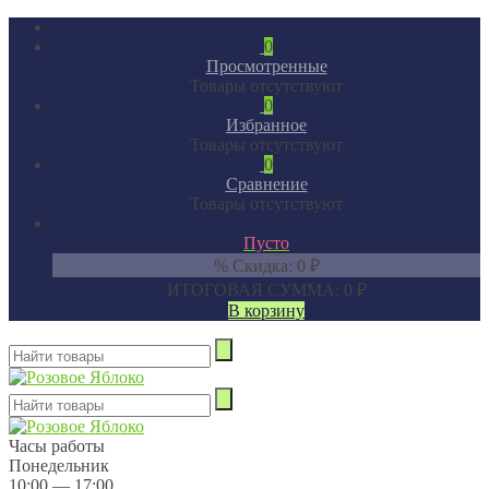
0
Просмотренные
Товары отсутствуют
0
Избранное
Товары отсутствуют
0
Сравнение
Товары отсутствуют
Пусто
% Скидка:
0
₽
ИТОГОВАЯ СУММА:
0
₽
В корзину
Часы работы
Понедельник
10:00 — 17:00