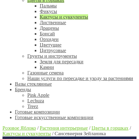
Цветы в горшках
Пальмы
Фикусы
Кактусы и суккуленты
Лиственные
Драцены
Бонсай
Орхидеи
Цветущие
Цитрусовые
Грунты и инструменты
Земля для пересадки
Камни
Газонные семена
Наши услуги по пересадке и уходу за растениями
Вазы стеклянные
Бренды
Pink Apple
Lechuza
Treez
Готовые композиции
Готовые искусственные композиции
Розовое Яблоко
/
Растения интерьерные
/
Цветы в горшках
/
Кактусы и суккуленты
/
Сансевиерия Зейланика