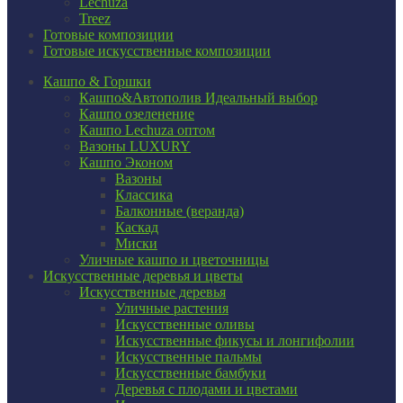
Lechuza
Treez
Готовые композиции
Готовые искусственные композиции
Кашпо & Горшки
Кашпо&Автополив
Идеальный выбор
Кашпо озеленение
Кашпо Lechuza оптом
Вазоны LUXURY
Кашпо Эконом
Вазоны
Классика
Балконные (веранда)
Каскад
Миски
Уличные кашпо и цветочницы
Искусственные деревья и цветы
Искусственные деревья
Уличные растения
Искусственные оливы
Искусственные фикусы и лонгифолии
Искусственные пальмы
Искусственные бамбуки
Деревья с плодами и цветами