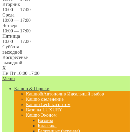
Вторник
10:00 — 17:00
Среда
10:00 — 17:00
Четверг
10:00 — 17:00
Пятница
10:00 — 17:00
Суббота
выходной
Воскресенье
выходной
X
Пн-Пт 10:00-17:00
Меню
Кашпо & Горшки
Кашпо&Автополив
Идеальный выбор
Кашпо озеленение
Кашпо Lechuza оптом
Вазоны LUXURY
Кашпо Эконом
Вазоны
Классика
Балконные (веранда)