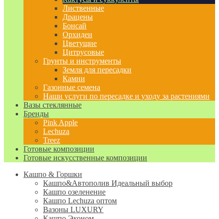
Лиственные
Драцены
Бонсай
Орхидеи
Цветущие
Цитрусовые
Грунты и инструменты
Земля для пересадки
Камни
Газонные семена
Наши услуги по пересадке и уходу за растениями
Вазы стеклянные
Бренды
Pink Apple
Lechuza
Treez
Готовые композиции
Готовые искусственные композиции
Кашпо & Горшки
Кашпо&Автополив
Идеальный выбор
Кашпо озеленение
Кашпо Lechuza оптом
Вазоны LUXURY
Кашпо Эконом