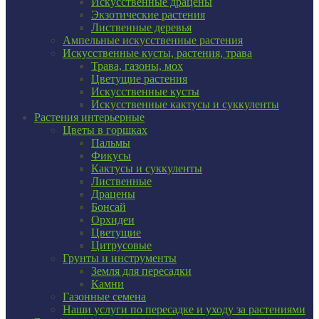
Искусственные драцены
Экзотические растения
Лиственные деревья
Ампельные искусственные растения
Искусственные кусты, растения, трава
Трава, газоны, мох
Цветущие растения
Искусственные кусты
Искусственные кактусы и суккуленты
Растения интерьерные
Цветы в горшках
Пальмы
Фикусы
Кактусы и суккуленты
Лиственные
Драцены
Бонсай
Орхидеи
Цветущие
Цитрусовые
Грунты и инструменты
Земля для пересадки
Камни
Газонные семена
Наши услуги по пересадке и уходу за растениями