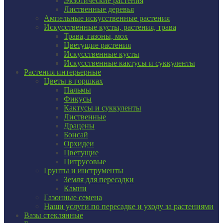
Экзотические растения
Лиственные деревья
Ампельные искусственные растения
Искусственные кусты, растения, трава
Трава, газоны, мох
Цветущие растения
Искусственные кусты
Искусственные кактусы и суккуленты
Растения интерьерные
Цветы в горшках
Пальмы
Фикусы
Кактусы и суккуленты
Лиственные
Драцены
Бонсай
Орхидеи
Цветущие
Цитрусовые
Грунты и инструменты
Земля для пересадки
Камни
Газонные семена
Наши услуги по пересадке и уходу за растениями
Вазы стеклянные