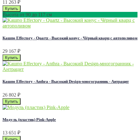
11 263
₽
Высота от 90 до 117 см
Кашпо Effectory - Quartz - Высокий конус - Чёрный кварц с автополивом
29 167
₽
Кашпо Effectory - Anthra - Высокий Design-многогранник - Антрацит
26 802
₽
Модуль (пластик) Pink-Apple
13 651
₽