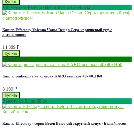
Диаметр от 40 до 56 Высота от 33 до 45 см
Кашпо Effectory Volcano Чаша Design Серо-коричневый туф с
автополивом
14 889
₽
Разные цвета
Кашпо pink-apple на колесах KARO высокое 40х40хН60
8 190
₽
Высота от 51 до 68 см
Кашпо Effectory - серия Beton Высокий округлый конус - Белый песок