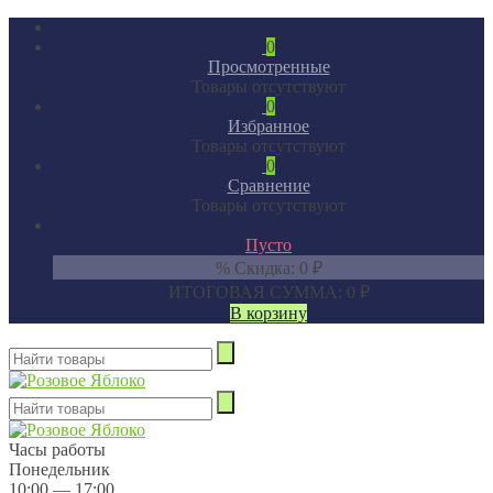
0
Просмотренные
Товары отсутствуют
0
Избранное
Товары отсутствуют
0
Сравнение
Товары отсутствуют
Пусто
% Скидка:
0
₽
ИТОГОВАЯ СУММА:
0
₽
В корзину
Часы работы
Понедельник
10:00 — 17:00