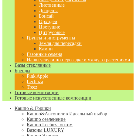
Лиственные
Драцены
Бонсай
Орхидеи
Цветущие
Цитрусовые
Грунты и инструменты
Земля для пересадки
Камни
Газонные семена
Наши услуги по пересадке и уходу за растениями
Вазы стеклянные
Бренды
Pink Apple
Lechuza
Treez
Готовые композиции
Готовые искусственные композиции
Кашпо & Горшки
Кашпо&Автополив
Идеальный выбор
Кашпо озеленение
Кашпо Lechuza оптом
Вазоны LUXURY
Кашпо Эконом