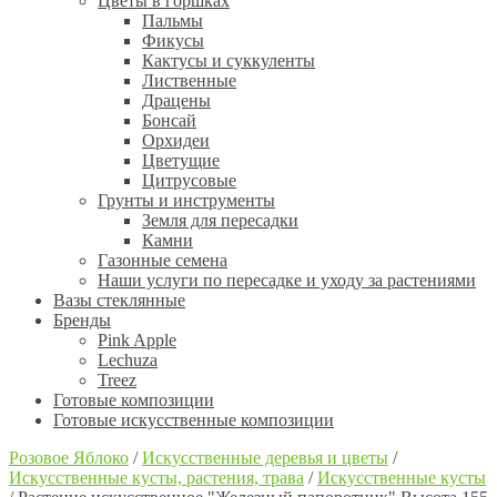
Цветы в горшках
Пальмы
Фикусы
Кактусы и суккуленты
Лиственные
Драцены
Бонсай
Орхидеи
Цветущие
Цитрусовые
Грунты и инструменты
Земля для пересадки
Камни
Газонные семена
Наши услуги по пересадке и уходу за растениями
Вазы стеклянные
Бренды
Pink Apple
Lechuza
Treez
Готовые композиции
Готовые искусственные композиции
Розовое Яблоко
/
Искусственные деревья и цветы
/
Искусственные кусты, растения, трава
/
Искусственные кусты