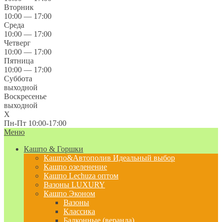
Вторник
10:00 — 17:00
Среда
10:00 — 17:00
Четверг
10:00 — 17:00
Пятница
10:00 — 17:00
Суббота
выходной
Воскресенье
выходной
X
Пн-Пт 10:00-17:00
Меню
Кашпо & Горшки
Кашпо&Автополив
Идеальный выбор
Кашпо озеленение
Кашпо Lechuza оптом
Вазоны LUXURY
Кашпо Эконом
Вазоны
Классика
Балконные (веранда)