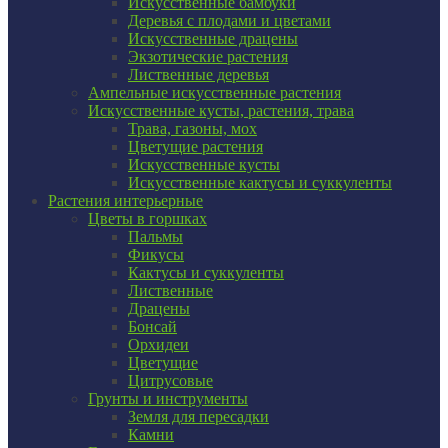
Искусственные бамбуки
Деревья с плодами и цветами
Искусственные драцены
Экзотические растения
Лиственные деревья
Ампельные искусственные растения
Искусственные кусты, растения, трава
Трава, газоны, мох
Цветущие растения
Искусственные кусты
Искусственные кактусы и суккуленты
Растения интерьерные
Цветы в горшках
Пальмы
Фикусы
Кактусы и суккуленты
Лиственные
Драцены
Бонсай
Орхидеи
Цветущие
Цитрусовые
Грунты и инструменты
Земля для пересадки
Камни