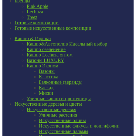
Бренды
Pink Apple
Lechuza
Treez
Готовые композиции
Готовые искусственные композиции
Кашпо & Горшки
Кашпо&Автополив
Идеальный выбор
Кашпо озеленение
Кашпо Lechuza оптом
Вазоны LUXURY
Кашпо Эконом
Вазоны
Классика
Балконные (веранда)
Каскад
Миски
Уличные кашпо и цветочницы
Искусственные деревья и цветы
Искусственные деревья
Уличные растения
Искусственные оливы
Искусственные фикусы и лонгифолии
Искусственные пальмы