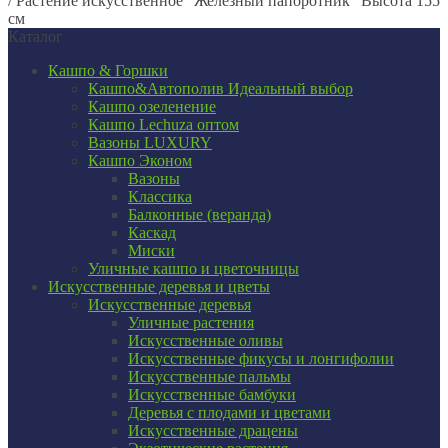
/
Растение искусственное "Железный папоротник" Высота 155
см
Каталог
Кашпо & Горшки
Кашпо&Автополив
Идеальный выбор
Кашпо озеленение
Кашпо Lechuza оптом
Вазоны LUXURY
Кашпо Эконом
Вазоны
Классика
Балконные (веранда)
Каскад
Миски
Уличные кашпо и цветочницы
Искусственные деревья и цветы
Искусственные деревья
Уличные растения
Искусственные оливы
Искусственные фикусы и лонгифолии
Искусственные пальмы
Искусственные бамбуки
Деревья с плодами и цветами
Искусственные драцены