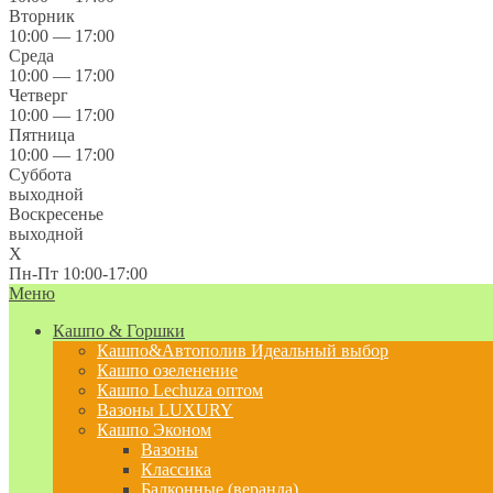
Вторник
10:00 — 17:00
Среда
10:00 — 17:00
Четверг
10:00 — 17:00
Пятница
10:00 — 17:00
Суббота
выходной
Воскресенье
выходной
X
Пн-Пт 10:00-17:00
Меню
Кашпо & Горшки
Кашпо&Автополив
Идеальный выбор
Кашпо озеленение
Кашпо Lechuza оптом
Вазоны LUXURY
Кашпо Эконом
Вазоны
Классика
Балконные (веранда)