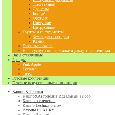
Лиственные
Драцены
Бонсай
Орхидеи
Цветущие
Цитрусовые
Грунты и инструменты
Земля для пересадки
Камни
Газонные семена
Наши услуги по пересадке и уходу за растениями
Вазы стеклянные
Бренды
Pink Apple
Lechuza
Treez
Готовые композиции
Готовые искусственные композиции
Кашпо & Горшки
Кашпо&Автополив
Идеальный выбор
Кашпо озеленение
Кашпо Lechuza оптом
Вазоны LUXURY
Кашпо Эконом