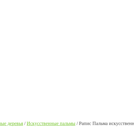
ые деревья
/
Искусственные пальмы
/
Рапис Пальма искусствен