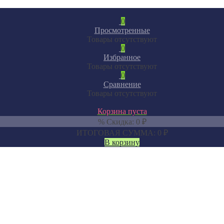
0
Просмотренные
Товары отсутствуют
0
Избранное
Товары отсутствуют
0
Сравнение
Товары отсутствуют
Корзина пуста
% Скидка:
0
₽
ИТОГОВАЯ СУММА:
0
₽
В корзину