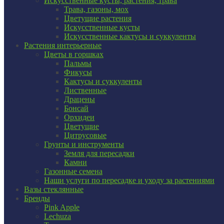
Искусственные кусты, растения, трава
Трава, газоны, мох
Цветущие растения
Искусственные кусты
Искусственные кактусы и суккуленты
Растения интерьерные
Цветы в горшках
Пальмы
Фикусы
Кактусы и суккуленты
Лиственные
Драцены
Бонсай
Орхидеи
Цветущие
Цитрусовые
Грунты и инструменты
Земля для пересадки
Камни
Газонные семена
Наши услуги по пересадке и уходу за растениями
Вазы стеклянные
Бренды
Pink Apple
Lechuza