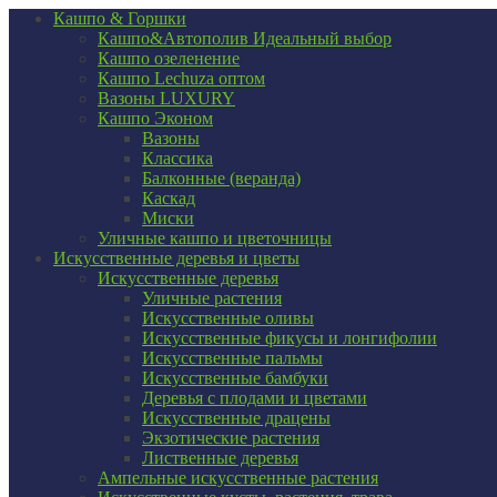
Кашпо & Горшки
Кашпо&Автополив
Идеальный выбор
Кашпо озеленение
Кашпо Lechuza оптом
Вазоны LUXURY
Кашпо Эконом
Вазоны
Классика
Балконные (веранда)
Каскад
Миски
Уличные кашпо и цветочницы
Искусственные деревья и цветы
Искусственные деревья
Уличные растения
Искусственные оливы
Искусственные фикусы и лонгифолии
Искусственные пальмы
Искусственные бамбуки
Деревья с плодами и цветами
Искусственные драцены
Экзотические растения
Лиственные деревья
Ампельные искусственные растения