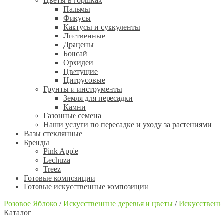
Цветы в горшках
Пальмы
Фикусы
Кактусы и суккуленты
Лиственные
Драцены
Бонсай
Орхидеи
Цветущие
Цитрусовые
Грунты и инструменты
Земля для пересадки
Камни
Газонные семена
Наши услуги по пересадке и уходу за растениями
Вазы стеклянные
Бренды
Pink Apple
Lechuza
Treez
Готовые композиции
Готовые искусственные композиции
Розовое Яблоко
/
Искусственные деревья и цветы
/
Искусственн
Каталог