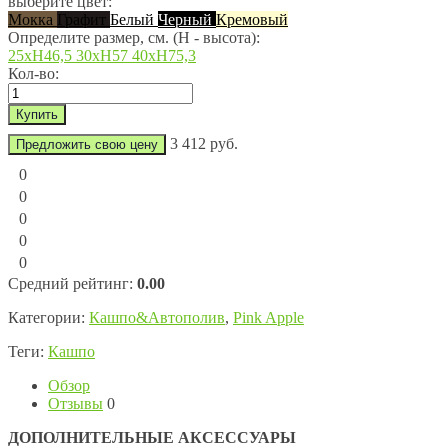
выберите цвет:
Мокка
Графит
Белый
Черный
Кремовый
Определите размер, см. (Н - высота):
25хН46,5
30хН57
40хН75,3
Кол-во:
3 412 руб.
Предложить свою цену
0
0
0
0
0
Средний рейтинг:
0.00
Категории:
Кашпо&Автополив
,
Pink Apple
Теги:
Кашпо
Обзор
Отзывы
0
ДОПОЛНИТЕЛЬНЫЕ АКСЕССУАРЫ