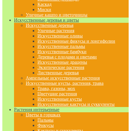
Каскад
Миски
Уличные кашпо и цветочницы
Искусственные деревья и цветы
Искусственные деревья
Уличные растения
Искусственные оливы
Искусственные фикусы и лонгифолии
Искусственные пальмы
Искусственные бамбуки
Деревья с плодами и цветами
Искусственные драцены
Экзотические растения
Лиственные деревья
Ампельные искусственные растения
Искусственные кусты, растения, трава
Трава, газоны, мох
Цветущие растения
Искусственные кусты
Искусственные кактусы и суккуленты
Растения интерьерные
Цветы в горшках
Пальмы
Фикусы
Кактусы и суккуленты