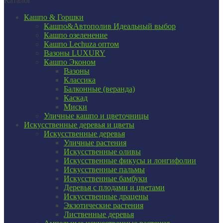
Каталог
Кашпо & Горшки
Кашпо&Автополив
Идеальный выбор
Кашпо озеленение
Кашпо Lechuza оптом
Вазоны LUXURY
Кашпо Эконом
Вазоны
Классика
Балконные (веранда)
Каскад
Миски
Уличные кашпо и цветочницы
Искусственные деревья и цветы
Искусственные деревья
Уличные растения
Искусственные оливы
Искусственные фикусы и лонгифолии
Искусственные пальмы
Искусственные бамбуки
Деревья с плодами и цветами
Искусственные драцены
Экзотические растения
Лиственные деревья