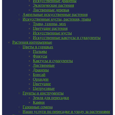
Искусственные драцены
Экзотические растения
Лиственные деревья
Ампельные искусственные растения
Искусственные кусты, растения, трава
Трава, газоны, мох
Цветущие растения
Искусственные кусты
Искусственные кактусы и суккуленты
Растения интерьерные
Цветы в горшках
Пальмы
Фикусы
Кактусы и суккуленты
Лиственные
Драцены
Бонсай
Орхидеи
Цветущие
Цитрусовые
Грунты и инструменты
Земля для пересадки
Камни
Газонные семена
Наши услуги по пересадке и уходу за растениями