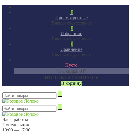
0
Просмотренные
Товары отсутствуют
0
Избранное
Товары отсутствуют
0
Сравнение
Товары отсутствуют
Пусто
% Скидка:
0
₽
ИТОГОВАЯ СУММА:
0
₽
В корзину
Часы работы
Понедельник
10:00 — 17:00