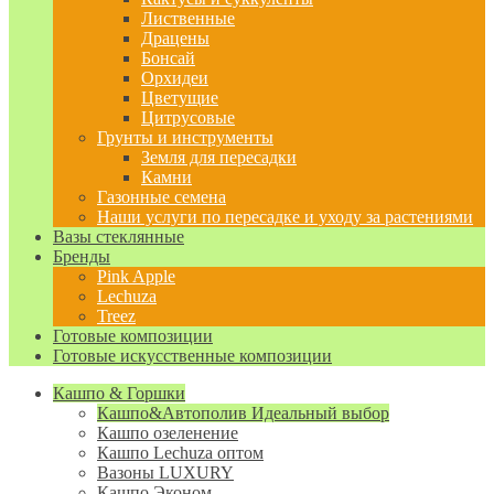
Лиственные
Драцены
Бонсай
Орхидеи
Цветущие
Цитрусовые
Грунты и инструменты
Земля для пересадки
Камни
Газонные семена
Наши услуги по пересадке и уходу за растениями
Вазы стеклянные
Бренды
Pink Apple
Lechuza
Treez
Готовые композиции
Готовые искусственные композиции
Кашпо & Горшки
Кашпо&Автополив
Идеальный выбор
Кашпо озеленение
Кашпо Lechuza оптом
Вазоны LUXURY
Кашпо Эконом