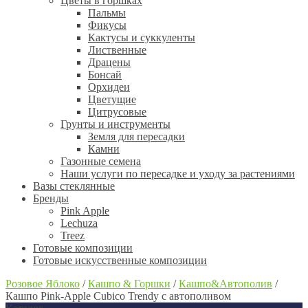
Цветы в горшках
Пальмы
Фикусы
Кактусы и суккуленты
Лиственные
Драцены
Бонсай
Орхидеи
Цветущие
Цитрусовые
Грунты и инструменты
Земля для пересадки
Камни
Газонные семена
Наши услуги по пересадке и уходу за растениями
Вазы стеклянные
Бренды
Pink Apple
Lechuza
Treez
Готовые композиции
Готовые искусственные композиции
Розовое Яблоко
/
Кашпо & Горшки
/
Кашпо&Автополив
/
Кашпо Pink-Apple Cubico Trendy с автополивом