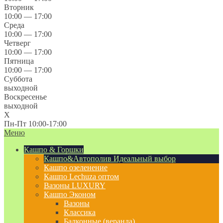
Вторник
10:00 — 17:00
Среда
10:00 — 17:00
Четверг
10:00 — 17:00
Пятница
10:00 — 17:00
Суббота
выходной
Воскресенье
выходной
X
Пн-Пт 10:00-17:00
Меню
Кашпо & Горшки
Кашпо&Автополив
Идеальный выбор
Кашпо озеленение
Кашпо Lechuza оптом
Вазоны LUXURY
Кашпо Эконом
Вазоны
Классика
Балконные (веранда)