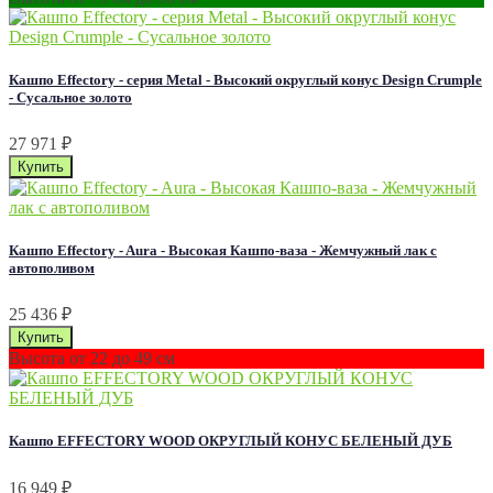
Кашпо Effectory - серия Metal - Высокий округлый конус Design Сrumple
- Сусальное золото
27 971
₽
Кашпо Effectory - Aura - Высокая Кашпо-ваза - Жемчужный лак с
автополивом
25 436
₽
Высота от 22 до 49 см
Кашпо EFFECTORY WOOD ОКРУГЛЫЙ КОНУС БЕЛЕНЫЙ ДУБ
16 949
₽