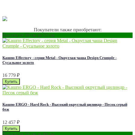
Покупатели также приобретают:
Высота от 39 см до 55 см
Кашпо Effectory - серия Metal - Округлая чаша Design Сrumple -
Сусальное золото
16 779
₽
Кашпо ERGO - Hard Rock - Высокий округлый цилиндр - Песок серый
беж
12 457
₽
Высота от 75 см до 90 см