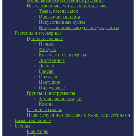
Ампельные искусственные растения
Искусственные кусты, растения, трава
Трава, газоны, мох
Цветущие растения
Искусственные кусты
Искусственные кактусы и суккуленты
Растения интерьерные
Цветы в горшках
Пальмы
Фикусы
Кактусы и суккуленты
Лиственные
Драцены
Бонсай
Орхидеи
Цветущие
Цитрусовые
Грунты и инструменты
Земля для пересадки
Камни
Газонные семена
Наши услуги по пересадке и уходу за растениями
Вазы стеклянные
Бренды
Pink Apple