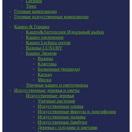
Lechuza
Treez
Готовые композиции
Готовые искусственные композиции
Кашпо & Горшки
Кашпо&Автополив
Идеальный выбор
Кашпо озеленение
Кашпо Lechuza оптом
Вазоны LUXURY
Кашпо Эконом
Вазоны
Классика
Балконные (веранда)
Каскад
Миски
Уличные кашпо и цветочницы
Искусственные деревья и цветы
Искусственные деревья
Уличные растения
Искусственные оливы
Искусственные фикусы и лонгифолии
Искусственные пальмы
Искусственные бамбуки
Деревья с плодами и цветами