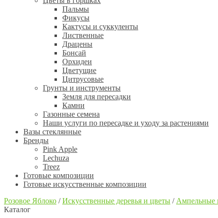
Цветы в горшках
Пальмы
Фикусы
Кактусы и суккуленты
Лиственные
Драцены
Бонсай
Орхидеи
Цветущие
Цитрусовые
Грунты и инструменты
Земля для пересадки
Камни
Газонные семена
Наши услуги по пересадке и уходу за растениями
Вазы стеклянные
Бренды
Pink Apple
Lechuza
Treez
Готовые композиции
Готовые искусственные композиции
Розовое Яблоко
/
Искусственные деревья и цветы
/
Ампельные 
Каталог