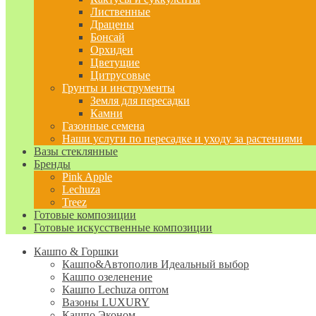
Лиственные
Драцены
Бонсай
Орхидеи
Цветущие
Цитрусовые
Грунты и инструменты
Земля для пересадки
Камни
Газонные семена
Наши услуги по пересадке и уходу за растениями
Вазы стеклянные
Бренды
Pink Apple
Lechuza
Treez
Готовые композиции
Готовые искусственные композиции
Кашпо & Горшки
Кашпо&Автополив
Идеальный выбор
Кашпо озеленение
Кашпо Lechuza оптом
Вазоны LUXURY
Кашпо Эконом