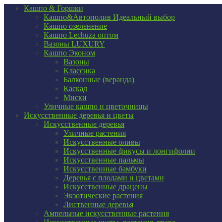
Кашпо & Горшки
Кашпо&Автополив
Идеальный выбор
Кашпо озеленение
Кашпо Lechuza оптом
Вазоны LUXURY
Кашпо Эконом
Вазоны
Классика
Балконные (веранда)
Каскад
Миски
Уличные кашпо и цветочницы
Искусственные деревья и цветы
Искусственные деревья
Уличные растения
Искусственные оливы
Искусственные фикусы и лонгифолии
Искусственные пальмы
Искусственные бамбуки
Деревья с плодами и цветами
Искусственные драцены
Экзотические растения
Лиственные деревья
Ампельные искусственные растения