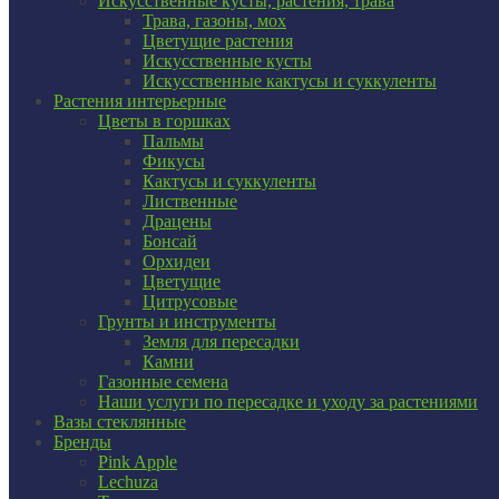
Искусственные кусты, растения, трава
Трава, газоны, мох
Цветущие растения
Искусственные кусты
Искусственные кактусы и суккуленты
Растения интерьерные
Цветы в горшках
Пальмы
Фикусы
Кактусы и суккуленты
Лиственные
Драцены
Бонсай
Орхидеи
Цветущие
Цитрусовые
Грунты и инструменты
Земля для пересадки
Камни
Газонные семена
Наши услуги по пересадке и уходу за растениями
Вазы стеклянные
Бренды
Pink Apple
Lechuza