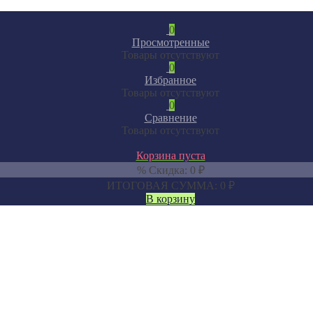
0
Просмотренные
Товары отсутствуют
0
Избранное
Товары отсутствуют
0
Сравнение
Товары отсутствуют
Корзина пуста
% Скидка:
0
₽
ИТОГОВАЯ СУММА:
0
₽
В корзину