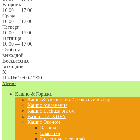
Вторник
10:00 — 17:00
Среда
10:00 — 17:00
Четверг
10:00 — 17:00
Пятница
10:00 — 17:00
Суббота
выходной
Воскресенье
выходной
X
Пн-Пт 10:00-17:00
Меню
Кашпо & Горшки
Кашпо&Автополив
Идеальный выбор
Кашпо озеленение
Кашпо Lechuza оптом
Вазоны LUXURY
Кашпо Эконом
Вазоны
Классика
Балконные (веранда)