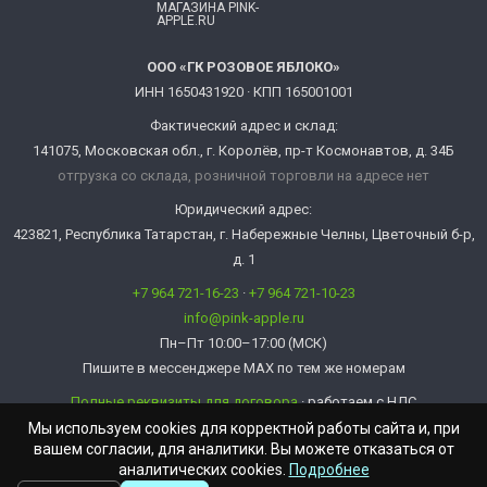
МАГАЗИНА PINK-
APPLE.RU
ООО «ГК РОЗОВОЕ ЯБЛОКО»
ИНН 1650431920 · КПП 165001001
Фактический адрес и склад:
141075, Московская обл., г. Королёв, пр-т Космонавтов, д. 34Б
отгрузка со склада, розничной торговли на адресе нет
Юридический адрес:
423821, Республика Татарстан, г. Набережные Челны, Цветочный б-р,
д. 1
+7 964 721-16-23
·
+7 964 721-10-23
info@pink-apple.ru
Пн–Пт 10:00–17:00 (МСК)
Пишите в мессенджере MAX по тем же номерам
Полные реквизиты для договора
· работаем с НДС
info@pink-apple.ru
Мы используем cookies для корректной работы сайта и, при
вашем согласии, для аналитики. Вы можете отказаться от
аналитических cookies.
Подробнее