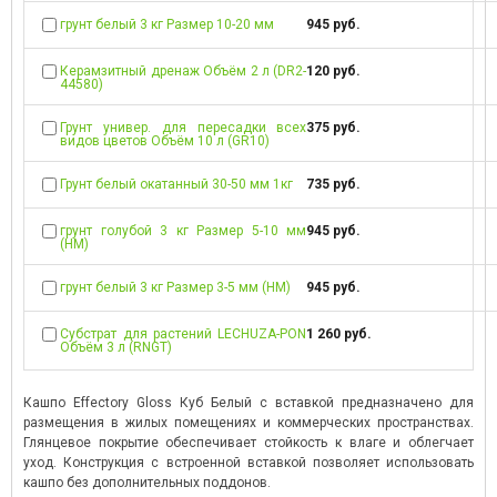
грунт белый 3 кг Размер 10-20 мм
945 руб.
Керамзитный дренаж Объём 2 л (DR2-
120 руб.
44580)
Грунт универ. для пересадки всех
375 руб.
видов цветов Объём 10 л (GR10)
Грунт белый окатанный 30-50 мм 1кг
735 руб.
грунт голубой 3 кг Размер 5-10 мм
945 руб.
(НМ)
грунт белый 3 кг Размер 3-5 мм (НМ)
945 руб.
Субстрат для растений LECHUZA-PON
1 260 руб.
Объём 3 л (RNGT)
Кашпо Effectory Gloss Куб Белый с вставкой предназначено для
размещения в жилых помещениях и коммерческих пространствах.
Глянцевое покрытие обеспечивает стойкость к влаге и облегчает
уход. Конструкция с встроенной вставкой позволяет использовать
кашпо без дополнительных поддонов.