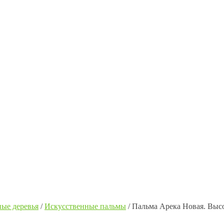
ые деревья
/
Искусственные пальмы
/
Пальма Арека Новая. Выс