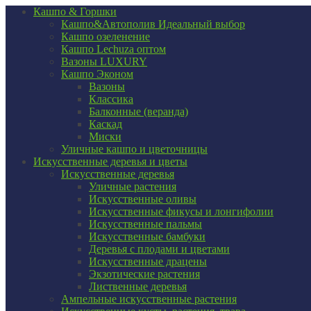
Кашпо & Горшки
Кашпо&Автополив
Идеальный выбор
Кашпо озеленение
Кашпо Lechuza оптом
Вазоны LUXURY
Кашпо Эконом
Вазоны
Классика
Балконные (веранда)
Каскад
Миски
Уличные кашпо и цветочницы
Искусственные деревья и цветы
Искусственные деревья
Уличные растения
Искусственные оливы
Искусственные фикусы и лонгифолии
Искусственные пальмы
Искусственные бамбуки
Деревья с плодами и цветами
Искусственные драцены
Экзотические растения
Лиственные деревья
Ампельные искусственные растения