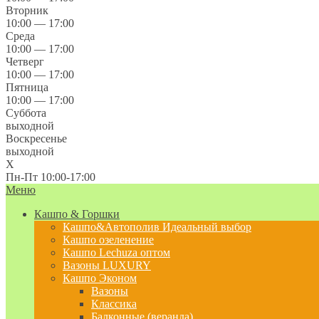
Вторник
10:00 — 17:00
Среда
10:00 — 17:00
Четверг
10:00 — 17:00
Пятница
10:00 — 17:00
Суббота
выходной
Воскресенье
выходной
X
Пн-Пт 10:00-17:00
Меню
Кашпо & Горшки
Кашпо&Автополив
Идеальный выбор
Кашпо озеленение
Кашпо Lechuza оптом
Вазоны LUXURY
Кашпо Эконом
Вазоны
Классика
Балконные (веранда)