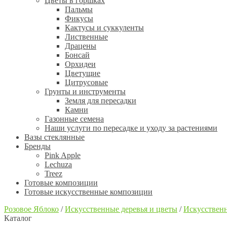
Цветы в горшках
Пальмы
Фикусы
Кактусы и суккуленты
Лиственные
Драцены
Бонсай
Орхидеи
Цветущие
Цитрусовые
Грунты и инструменты
Земля для пересадки
Камни
Газонные семена
Наши услуги по пересадке и уходу за растениями
Вазы стеклянные
Бренды
Pink Apple
Lechuza
Treez
Готовые композиции
Готовые искусственные композиции
Розовое Яблоко
/
Искусственные деревья и цветы
/
Искусственн
Каталог