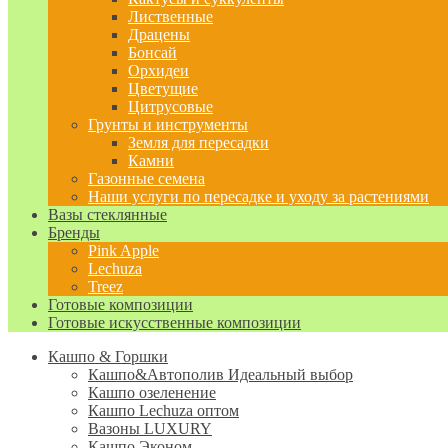
Лиственные
Драцены
Бонсай
Орхидеи
Цветущие
Цитрусовые
Грунты и инструменты
Земля для пересадки
Камни
Газонные семена
Наши услуги по пересадке и уходу за растениями
Вазы стеклянные
Бренды
Pink Apple
Lechuza
Treez
Готовые композиции
Готовые искусственные композиции
Кашпо & Горшки
Кашпо&Автополив
Идеальный выбор
Кашпо озеленение
Кашпо Lechuza оптом
Вазоны LUXURY
Кашпо Эконом