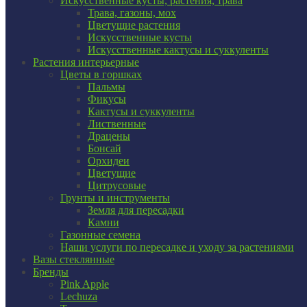
Искусственные кусты, растения, трава
Трава, газоны, мох
Цветущие растения
Искусственные кусты
Искусственные кактусы и суккуленты
Растения интерьерные
Цветы в горшках
Пальмы
Фикусы
Кактусы и суккуленты
Лиственные
Драцены
Бонсай
Орхидеи
Цветущие
Цитрусовые
Грунты и инструменты
Земля для пересадки
Камни
Газонные семена
Наши услуги по пересадке и уходу за растениями
Вазы стеклянные
Бренды
Pink Apple
Lechuza