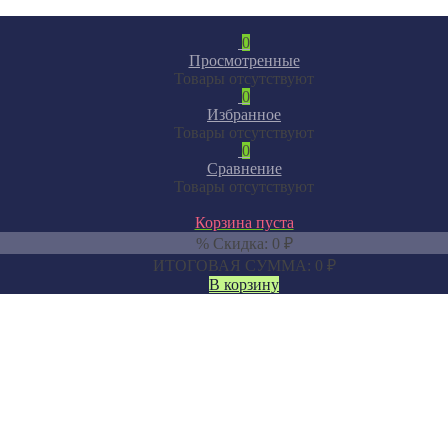
0
Просмотренные
Товары отсутствуют
0
Избранное
Товары отсутствуют
0
Сравнение
Товары отсутствуют
Корзина пуста
% Скидка:
0
₽
ИТОГОВАЯ СУММА:
0
₽
В корзину