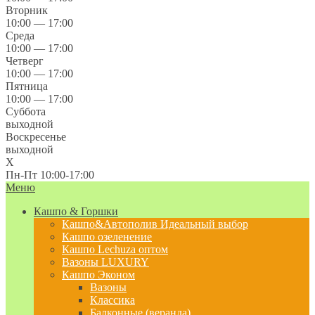
Вторник
10:00 — 17:00
Среда
10:00 — 17:00
Четверг
10:00 — 17:00
Пятница
10:00 — 17:00
Суббота
выходной
Воскресенье
выходной
X
Пн-Пт 10:00-17:00
Меню
Кашпо & Горшки
Кашпо&Автополив
Идеальный выбор
Кашпо озеленение
Кашпо Lechuza оптом
Вазоны LUXURY
Кашпо Эконом
Вазоны
Классика
Балконные (веранда)