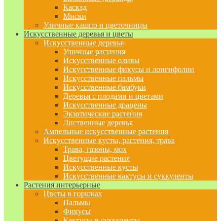
Каскад
Миски
Уличные кашпо и цветочницы
Искусственные деревья и цветы
Искусственные деревья
Уличные растения
Искусственные оливы
Искусственные фикусы и лонгифолии
Искусственные пальмы
Искусственные бамбуки
Деревья с плодами и цветами
Искусственные драцены
Экзотические растения
Лиственные деревья
Ампельные искусственные растения
Искусственные кусты, растения, трава
Трава, газоны, мох
Цветущие растения
Искусственные кусты
Искусственные кактусы и суккуленты
Растения интерьерные
Цветы в горшках
Пальмы
Фикусы
Кактусы и суккуленты