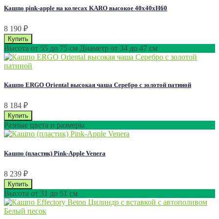
Кашпо pink-apple на колесах KARO высокое 40х40хН60
8 190
₽
Высота от 55 до 75 см Диаметр от 34 до 47 см
Кашпо ERGO Oriental высокая чаша Серебро с золотой патиной
8 184
₽
Разные цвета и размеры
Кашпо (пластик) Pink-Apple Venera
8 239
₽
Высота от 31 до 51 см