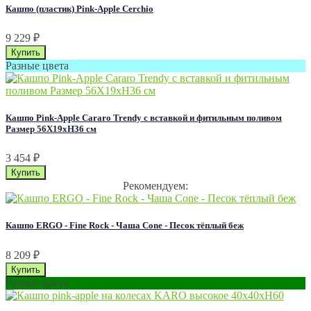
Кашпо (пластик) Pink-Apple Cerchio
9 229
₽
Разные цвета
Кашпо Pink-Apple Cararo Trendy с вставкой и фитильным поливом
Размер 56Х19хН36 см
3 454
₽
Рекомендуем:
Кашпо ERGO - Fine Rock - Чаша Cone - Песок тёплый беж
8 209
₽
Разные цвета