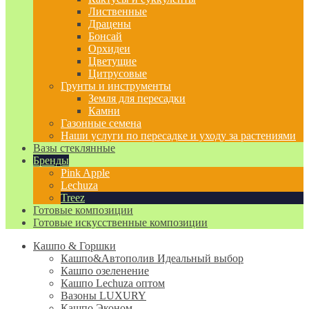
Лиственные
Драцены
Бонсай
Орхидеи
Цветущие
Цитрусовые
Грунты и инструменты
Земля для пересадки
Камни
Газонные семена
Наши услуги по пересадке и уходу за растениями
Вазы стеклянные
Бренды
Pink Apple
Lechuza
Treez
Готовые композиции
Готовые искусственные композиции
Кашпо & Горшки
Кашпо&Автополив
Идеальный выбор
Кашпо озеленение
Кашпо Lechuza оптом
Вазоны LUXURY
Кашпо Эконом