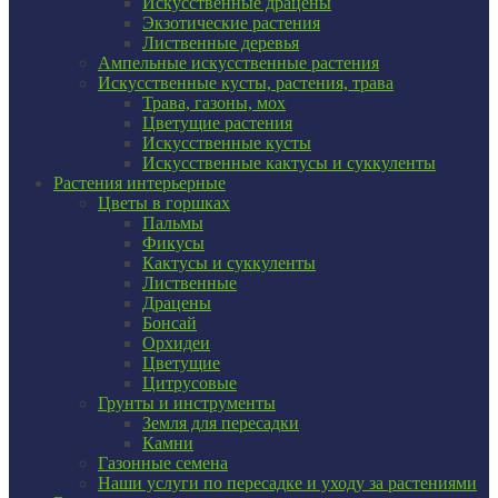
Искусственные драцены
Экзотические растения
Лиственные деревья
Ампельные искусственные растения
Искусственные кусты, растения, трава
Трава, газоны, мох
Цветущие растения
Искусственные кусты
Искусственные кактусы и суккуленты
Растения интерьерные
Цветы в горшках
Пальмы
Фикусы
Кактусы и суккуленты
Лиственные
Драцены
Бонсай
Орхидеи
Цветущие
Цитрусовые
Грунты и инструменты
Земля для пересадки
Камни
Газонные семена
Наши услуги по пересадке и уходу за растениями