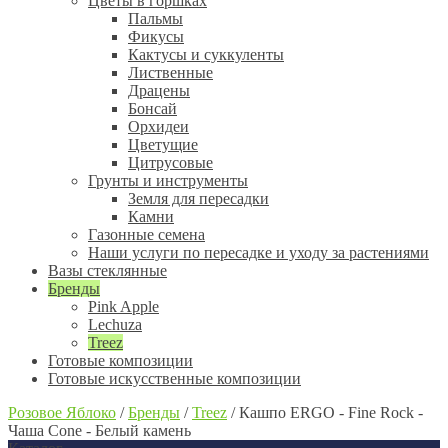
Цветы в горшках
Пальмы
Фикусы
Кактусы и суккуленты
Лиственные
Драцены
Бонсай
Орхидеи
Цветущие
Цитрусовые
Грунты и инструменты
Земля для пересадки
Камни
Газонные семена
Наши услуги по пересадке и уходу за растениями
Вазы стеклянные
Бренды
Pink Apple
Lechuza
Treez
Готовые композиции
Готовые искусственные композиции
Розовое Яблоко
/
Бренды
/
Treez
/
Кашпо ERGO - Fine Rock -
Чаша Cone - Белый камень