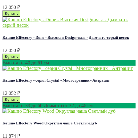
12 050
₽
Кашпо Effectory - Dune - Высокая Design-ваза - Дымчато-серый песок
12 050
₽
Высота от 40 до 61 см
Кашпо Effectory - серия Crystal - Многогранник - Антрацит
12 052
₽
Высота от 39 до 60 Диаметр от 32 до 46 см
Кашпо Effectory Wood Округлая чаша Светлый дуб
11 874
₽