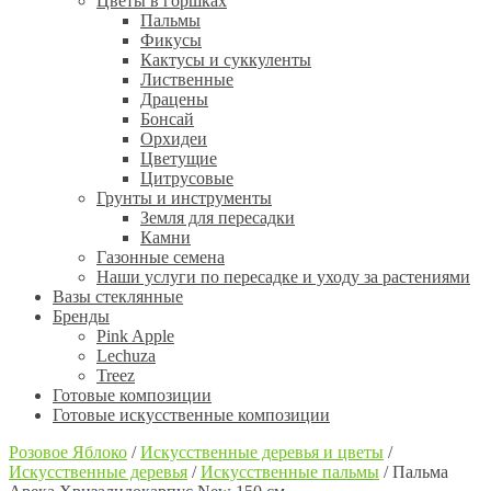
Цветы в горшках
Пальмы
Фикусы
Кактусы и суккуленты
Лиственные
Драцены
Бонсай
Орхидеи
Цветущие
Цитрусовые
Грунты и инструменты
Земля для пересадки
Камни
Газонные семена
Наши услуги по пересадке и уходу за растениями
Вазы стеклянные
Бренды
Pink Apple
Lechuza
Treez
Готовые композиции
Готовые искусственные композиции
Розовое Яблоко
/
Искусственные деревья и цветы
/
Искусственные деревья
/
Искусственные пальмы
/
Пальма