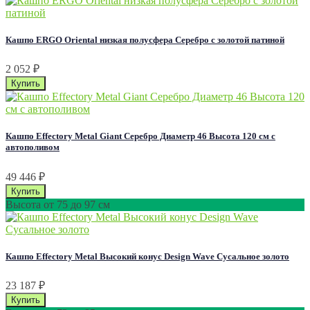
Кашпо ERGO Oriental низкая полусфера Серебро с золотой патиной
2 052
₽
Кашпо Effectory Metal Giant Серебро Диаметр 46 Высота 120 см с
автополивом
49 446
₽
Высота от 75 до 97 см
Кашпо Effectory Metal Высокий конус Design Wave Сусальное золото
23 187
₽