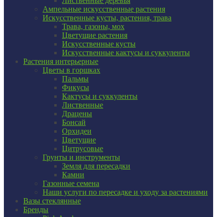
Лиственные деревья
Ампельные искусственные растения
Искусственные кусты, растения, трава
Трава, газоны, мох
Цветущие растения
Искусственные кусты
Искусственные кактусы и суккуленты
Растения интерьерные
Цветы в горшках
Пальмы
Фикусы
Кактусы и суккуленты
Лиственные
Драцены
Бонсай
Орхидеи
Цветущие
Цитрусовые
Грунты и инструменты
Земля для пересадки
Камни
Газонные семена
Наши услуги по пересадке и уходу за растениями
Вазы стеклянные
Бренды