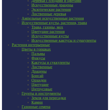
Деревья с плодами и цветами
Искусственные драцены
Экзотические растения
Лиственные деревья
Ампельные искусственные растения
Искусственные кусты, растения, трава
Трава, газоны, мох
Цветущие растения
Искусственные кусты
Искусственные кактусы и суккуленты
Растения интерьерные
Цветы в горшках
Пальмы
Фикусы
Кактусы и суккуленты
Лиственные
Драцены
Бонсай
Орхидеи
Цветущие
Цитрусовые
Грунты и инструменты
Земля для пересадки
Камни
Газонные семена