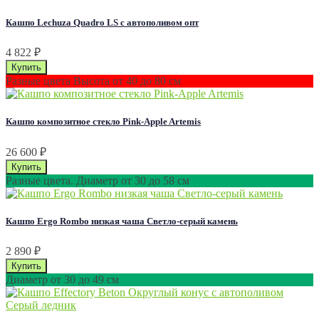
Кашпо Lechuza Quadro LS с автополивом опт
4 822
₽
Разные цвета Высота от 40 до 80 см
Кашпо композитное стекло Pink-Apple Artemis
26 600
₽
Разные цвета. Диаметр от 30 до 58 см
Кашпо Ergo Rombo низкая чаша Светло-серый камень
2 890
₽
Диаметр от 30 до 49 см