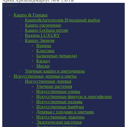
Арека Хризалидокарпус New 150 см
Каталог
Кашпо & Горшки
Кашпо&Автополив
Идеальный выбор
Кашпо озеленение
Кашпо Lechuza оптом
Вазоны LUXURY
Кашпо Эконом
Вазоны
Классика
Балконные (веранда)
Каскад
Миски
Уличные кашпо и цветочницы
Искусственные деревья и цветы
Искусственные деревья
Уличные растения
Искусственные оливы
Искусственные фикусы и лонгифолии
Искусственные пальмы
Искусственные бамбуки
Деревья с плодами и цветами
Искусственные драцены
Экзотические растения