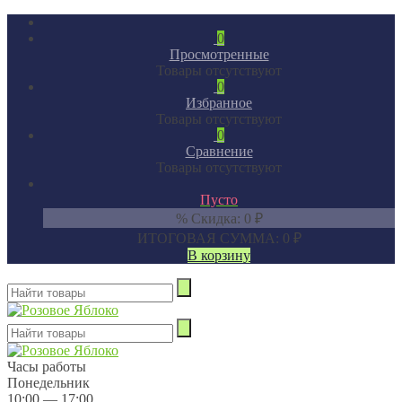
0
Просмотренные
Товары отсутствуют
0
Избранное
Товары отсутствуют
0
Сравнение
Товары отсутствуют
Пусто
% Скидка:
0
₽
ИТОГОВАЯ СУММА:
0
₽
В корзину
Часы работы
Понедельник
10:00 — 17:00