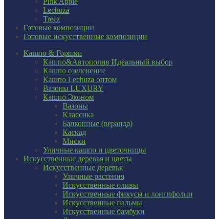
Pink Apple
Lechuza
Treez
Готовые композиции
Готовые искусственные композиции
Кашпо & Горшки
Кашпо&Автополив
Идеальный выбор
Кашпо озеленение
Кашпо Lechuza оптом
Вазоны LUXURY
Кашпо Эконом
Вазоны
Классика
Балконные (веранда)
Каскад
Миски
Уличные кашпо и цветочницы
Искусственные деревья и цветы
Искусственные деревья
Уличные растения
Искусственные оливы
Искусственные фикусы и лонгифолии
Искусственные пальмы
Искусственные бамбуки