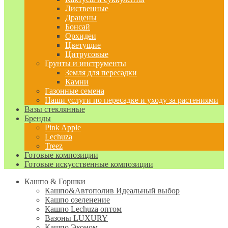
Лиственные
Драцены
Бонсай
Орхидеи
Цветущие
Цитрусовые
Грунты и инструменты
Земля для пересадки
Камни
Газонные семена
Наши услуги по пересадке и уходу за растениями
Вазы стеклянные
Бренды
Pink Apple
Lechuza
Treez
Готовые композиции
Готовые искусственные композиции
Кашпо & Горшки
Кашпо&Автополив
Идеальный выбор
Кашпо озеленение
Кашпо Lechuza оптом
Вазоны LUXURY
Кашпо Эконом