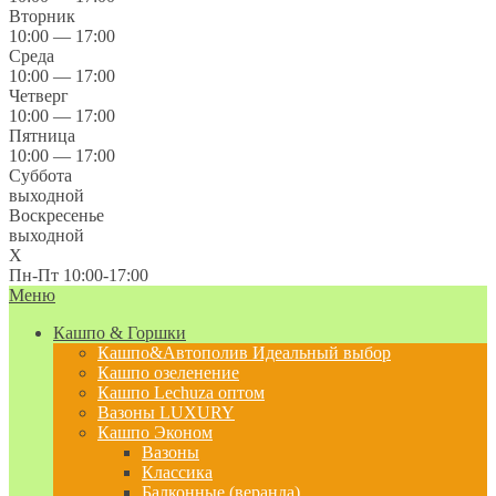
Вторник
10:00 — 17:00
Среда
10:00 — 17:00
Четверг
10:00 — 17:00
Пятница
10:00 — 17:00
Суббота
выходной
Воскресенье
выходной
X
Пн-Пт 10:00-17:00
Меню
Кашпо & Горшки
Кашпо&Автополив
Идеальный выбор
Кашпо озеленение
Кашпо Lechuza оптом
Вазоны LUXURY
Кашпо Эконом
Вазоны
Классика
Балконные (веранда)