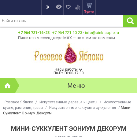
Пусто
+7 964 721-16-23
·
+7 964 721-10-23
·
info@pink-apple.ru
Пишите в мессенджере MAX — по этим же номерам
Часы работы
Пн-Пт 10:00-17:00
Меню
Розовое Яблоко
/
Искусственные деревья и цветы
/
Искусственные
кусты, растения, трава
/
Искусственные кактусы и суккуленты
/
Мини-
Суккулент Эониум Декорум
МИНИ-СУККУЛЕНТ ЭОНИУМ ДЕКОРУМ