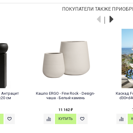
ПОКУПАТЕЛИ ТАКЖЕ ПРИОБР
k Антрацит
Кашпо ERGO - Fine Rock - Design-
Каскад Fo
х20 см
чаша - Белый камень
d30+d4
11 162
₽