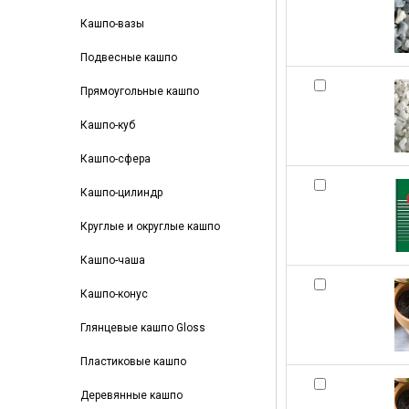
Кашпо-вазы
Подвесные кашпо
Прямоугольные кашпо
Кашпо-куб
Кашпо-сфера
Кашпо-цилиндр
Круглые и округлые кашпо
Кашпо-чаша
Кашпо-конус
Глянцевые кашпо Gloss
Пластиковые кашпо
Деревянные кашпо