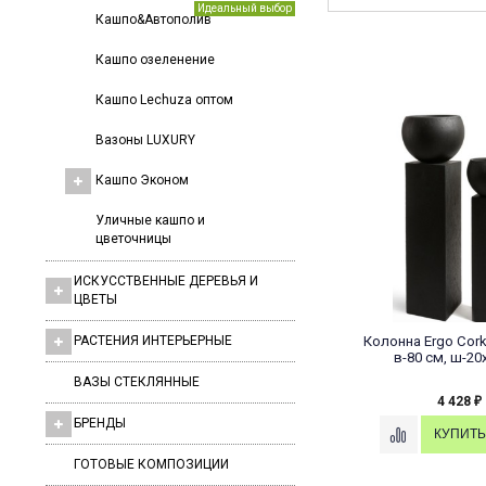
Идеальный выбор
Кашпо&Автополив
Кашпо озеленение
Кашпо Lechuza оптом
Вазоны LUXURY
Кашпо Эконом
Уличные кашпо и
цветочницы
ИСКУССТВЕННЫЕ ДЕРЕВЬЯ И
ЦВЕТЫ
РАСТЕНИЯ ИНТЕРЬЕРНЫЕ
Колонна Ergo Cor
в-80 см, ш-20
ВАЗЫ СТЕКЛЯННЫЕ
4 428
₽
БРЕНДЫ
ГОТОВЫЕ КОМПОЗИЦИИ