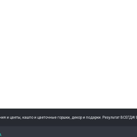
ния и цветы, кашпо и цветочные горшки, декор и подарки. Результат ВСЕГДА! В
А