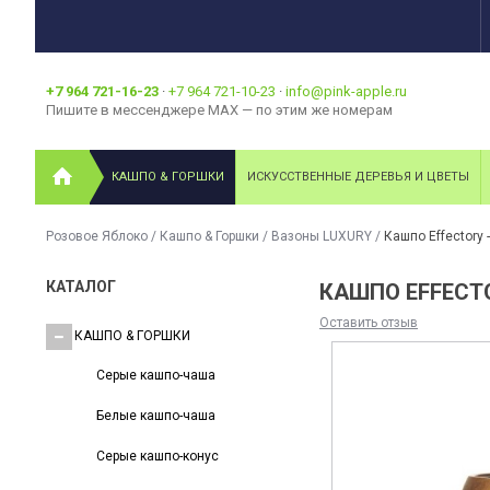
+7 964 721-16-23
·
+7 964 721-10-23
·
info@pink-apple.ru
Пишите в мессенджере MAX — по этим же номерам
КАШПО & ГОРШКИ
ИСКУССТВЕННЫЕ ДЕРЕВЬЯ И ЦВЕТЫ
Розовое Яблоко
/
Кашпо & Горшки
/
Вазоны LUXURY
/
Кашпо Effectory 
КАТАЛОГ
КАШПО EFFECTO
Оставить отзыв
КАШПО & ГОРШКИ
Серые кашпо-чаша
Белые кашпо-чаша
Серые кашпо-конус