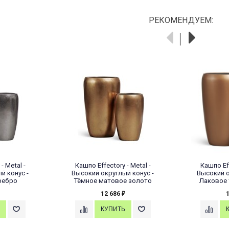
РЕКОМЕНДУЕМ:
- Metal -
Кашпо Effectory - Metal -
Кашпо Eff
й конус -
Высокий округлый конус -
Высокий о
ребро
Тёмное матовое золото
Лаковое 
12 686
₽