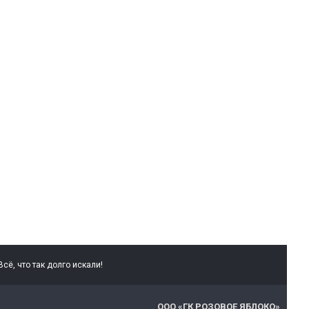
сё, что так долго искали!
ООО «ГК РОЗОВОЕ ЯБЛОКО»