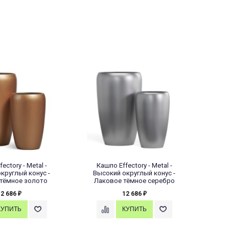
ectory - Metal -
Кашпо Effectory - Metal -
Кашп
круглый конус -
Высокий округлый конус -
Округ
тёмное золото
Лаковое тёмное серебро
12 686
12 686
₽
₽