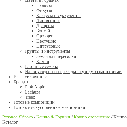
Цветы в горшках
Пальмы
Фикусы
Кактусы и суккуленты
Лиственные
Драцены
Бонсай
Орхидеи
Цветущие
Цитрусовые
Грунты и инструменты
Земля для пересадки
Камни
Газонные семена
Наши услуги по пересадке и уходу за растениями
Вазы стеклянные
Бренды
Pink Apple
Lechuza
Treez
Готовые композиции
Готовые искусственные композиции
Розовое Яблоко
/
Кашпо & Горшки
/
Кашпо озеленение
/
Кашпо 
Каталог