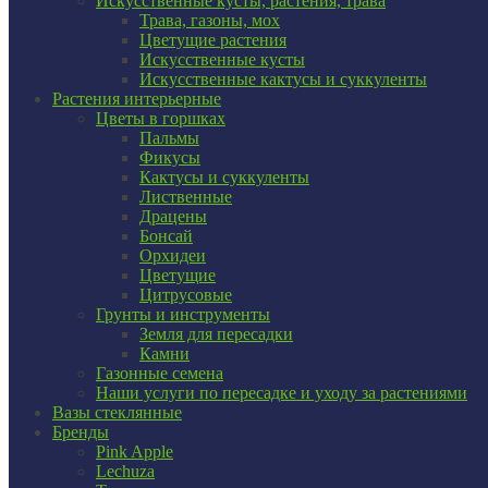
Искусственные кусты, растения, трава
Трава, газоны, мох
Цветущие растения
Искусственные кусты
Искусственные кактусы и суккуленты
Растения интерьерные
Цветы в горшках
Пальмы
Фикусы
Кактусы и суккуленты
Лиственные
Драцены
Бонсай
Орхидеи
Цветущие
Цитрусовые
Грунты и инструменты
Земля для пересадки
Камни
Газонные семена
Наши услуги по пересадке и уходу за растениями
Вазы стеклянные
Бренды
Pink Apple
Lechuza