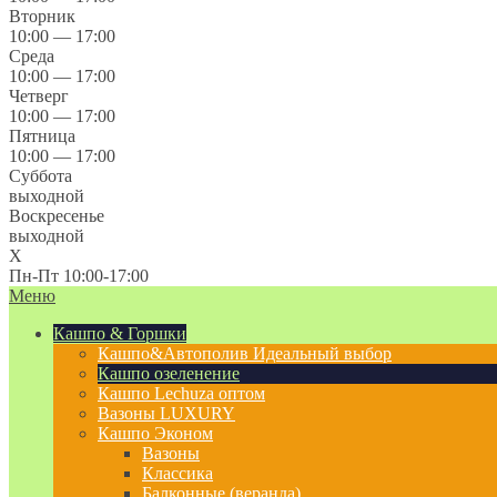
Вторник
10:00 — 17:00
Среда
10:00 — 17:00
Четверг
10:00 — 17:00
Пятница
10:00 — 17:00
Суббота
выходной
Воскресенье
выходной
X
Пн-Пт 10:00-17:00
Меню
Кашпо & Горшки
Кашпо&Автополив
Идеальный выбор
Кашпо озеленение
Кашпо Lechuza оптом
Вазоны LUXURY
Кашпо Эконом
Вазоны
Классика
Балконные (веранда)