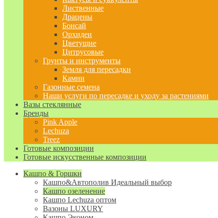
Лиственные
Драцены
Бонсай
Орхидеи
Цветущие
Цитрусовые
Грунты и инструменты
Земля для пересадки
Камни
Газонные семена
Наши услуги по пересадке и уходу за растениями
Вазы стеклянные
Бренды
Pink Apple
Lechuza
Treez
Готовые композиции
Готовые искусственные композиции
Кашпо & Горшки
Кашпо&Автополив
Идеальный выбор
Кашпо озеленение
Кашпо Lechuza оптом
Вазоны LUXURY
Кашпо Эконом