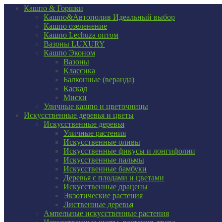
Кашпо & Горшки
Кашпо&Автополив
Идеальный выбор
Кашпо озеленение
Кашпо Lechuza оптом
Вазоны LUXURY
Кашпо Эконом
Вазоны
Классика
Балконные (веранда)
Каскад
Миски
Уличные кашпо и цветочницы
Искусственные деревья и цветы
Искусственные деревья
Уличные растения
Искусственные оливы
Искусственные фикусы и лонгифолии
Искусственные пальмы
Искусственные бамбуки
Деревья с плодами и цветами
Искусственные драцены
Экзотические растения
Лиственные деревья
Ампельные искусственные растения