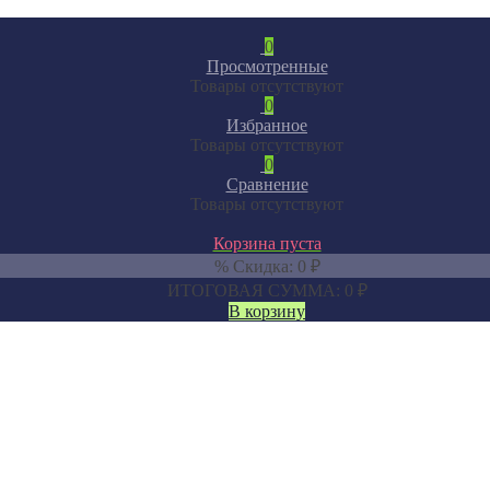
0
Просмотренные
Товары отсутствуют
0
Избранное
Товары отсутствуют
0
Сравнение
Товары отсутствуют
Корзина пуста
% Скидка:
0
₽
ИТОГОВАЯ СУММА:
0
₽
В корзину