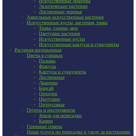
Искусственные драцены
Экзотические растения
Лиственные деревья
Ампельные искусственные растения
Искусственные кусты, растения, трава
Трава, газоны, мох
Цветущие растения
Искусственные кусты
Искусственные кактусы и суккуленты
Растения интерьерные
Цветы в горшках
Пальмы
Фикусы
Кактусы и суккуленты
Лиственные
Драцены
Бонсай
Орхидеи
Цветущие
Цитрусовые
Грунты и инструменты
Земля для пересадки
Камни
Газонные семена
Наши услуги по пересадке и уходу за растениями