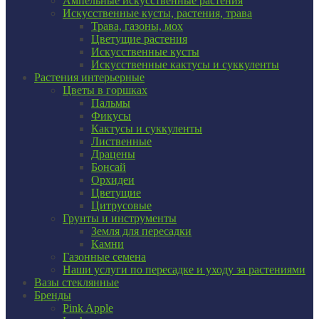
Ампельные искусственные растения
Искусственные кусты, растения, трава
Трава, газоны, мох
Цветущие растения
Искусственные кусты
Искусственные кактусы и суккуленты
Растения интерьерные
Цветы в горшках
Пальмы
Фикусы
Кактусы и суккуленты
Лиственные
Драцены
Бонсай
Орхидеи
Цветущие
Цитрусовые
Грунты и инструменты
Земля для пересадки
Камни
Газонные семена
Наши услуги по пересадке и уходу за растениями
Вазы стеклянные
Бренды
Pink Apple