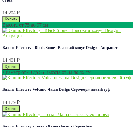
бетон
14 204
₽
Высота от 75 до 97 см
Кашпо Effectory - Black Stone - Высокий конус Design - Антрацит
14 401
₽
Диаметр от 40 до 56 Высота от 33 до 45 см
Кашпо Effectory Volcano Чаша Design Серо-коричневый туф
14 179
₽
Кашпо Effectory - Terra - Чаша classic - Серый беж