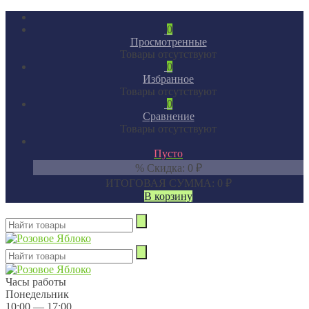
0
Просмотренные
Товары отсутствуют
0
Избранное
Товары отсутствуют
0
Сравнение
Товары отсутствуют
Пусто
% Скидка:
0
₽
ИТОГОВАЯ СУММА:
0
₽
В корзину
Часы работы
Понедельник
10:00 — 17:00