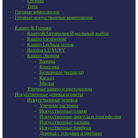
Lechuza
Treez
Готовые композиции
Готовые искусственные композиции
Кашпо & Горшки
Кашпо&Автополив
Идеальный выбор
Кашпо озеленение
Кашпо Lechuza оптом
Вазоны LUXURY
Кашпо Эконом
Вазоны
Классика
Балконные (веранда)
Каскад
Миски
Уличные кашпо и цветочницы
Искусственные деревья и цветы
Искусственные деревья
Уличные растения
Искусственные оливы
Искусственные фикусы и лонгифолии
Искусственные пальмы
Искусственные бамбуки
Деревья с плодами и цветами