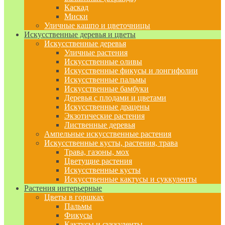
Каскад
Миски
Уличные кашпо и цветочницы
Искусственные деревья и цветы
Искусственные деревья
Уличные растения
Искусственные оливы
Искусственные фикусы и лонгифолии
Искусственные пальмы
Искусственные бамбуки
Деревья с плодами и цветами
Искусственные драцены
Экзотические растения
Лиственные деревья
Ампельные искусственные растения
Искусственные кусты, растения, трава
Трава, газоны, мох
Цветущие растения
Искусственные кусты
Искусственные кактусы и суккуленты
Растения интерьерные
Цветы в горшках
Пальмы
Фикусы
Кактусы и суккуленты