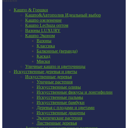
Каталог
Кашпо & Горшки
Кашпо&Автополив
Идеальный выбор
Кашпо озеленение
Кашпо Lechuza оптом
Вазоны LUXURY
Кашпо Эконом
Вазоны
Классика
Балконные (веранда)
Каскад
Миски
Уличные кашпо и цветочницы
Искусственные деревья и цветы
Искусственные деревья
Уличные растения
Искусственные оливы
Искусственные фикусы и лонгифолии
Искусственные пальмы
Искусственные бамбуки
Деревья с плодами и цветами
Искусственные драцены
Экзотические растения
Лиственные деревья