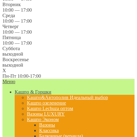
Вторник
10:00 — 17:00
Среда
10:00 — 17:00
Четверг
10:00 — 17:00
Пятница
10:00 — 17:00
Суббота
выходной
Воскресенье
выходной
X
Пн-Пт 10:00-17:00
Меню
Кашпо & Горшки
Кашпо&Автополив
Идеальный выбор
Кашпо озеленение
Кашпо Lechuza оптом
Вазоны LUXURY
Кашпо Эконом
Вазоны
Классика
Балконные (веранда)