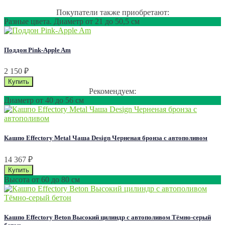
Покупатели также приобретают:
Разные цвета. Диаметр от 21 до 50,5 см
Поддон Pink-Apple Am
2 150
₽
Рекомендуем:
Диаметр от 40 до 56 см
Кашпо Effectory Metal Чаша Design Черненая бронза с автополивом
14 367
₽
Высота от 60 до 80 см
Кашпо Effectory Beton Высокий цилиндр с автополивом Тёмно-серый