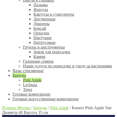
Цветы в горшках
Пальмы
Фикусы
Кактусы и суккуленты
Лиственные
Драцены
Бонсай
Орхидеи
Цветущие
Цитрусовые
Грунты и инструменты
Земля для пересадки
Камни
Газонные семена
Наши услуги по пересадке и уходу за растениями
Вазы стеклянные
Бренды
Pink Apple
Lechuza
Treez
Готовые композиции
Готовые искусственные композиции
Розовое Яблоко
/
Бренды
/
Pink Apple
/
Кашпо Pink-Apple San
Диаметр 40 Высота 35 см