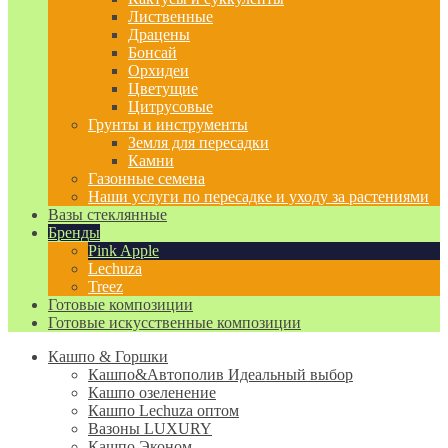
Лиственные
Драцены
Бонсай
Орхидеи
Цветущие
Цитрусовые
Грунты и инструменты
Земля для пересадки
Камни
Газонные семена
Наши услуги по пересадке и уходу за растениями
Вазы стеклянные
Бренды
Pink Apple
Lechuza
Treez
Готовые композиции
Готовые искусственные композиции
Кашпо & Горшки
Кашпо&Автополив
Идеальный выбор
Кашпо озеленение
Кашпо Lechuza оптом
Вазоны LUXURY
Кашпо Эконом