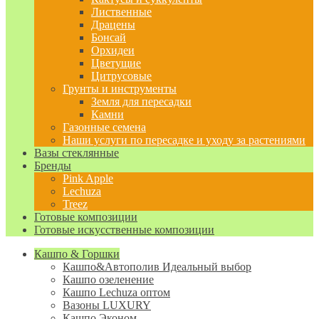
Лиственные
Драцены
Бонсай
Орхидеи
Цветущие
Цитрусовые
Грунты и инструменты
Земля для пересадки
Камни
Газонные семена
Наши услуги по пересадке и уходу за растениями
Вазы стеклянные
Бренды
Pink Apple
Lechuza
Treez
Готовые композиции
Готовые искусственные композиции
Кашпо & Горшки
Кашпо&Автополив
Идеальный выбор
Кашпо озеленение
Кашпо Lechuza оптом
Вазоны LUXURY
Кашпо Эконом