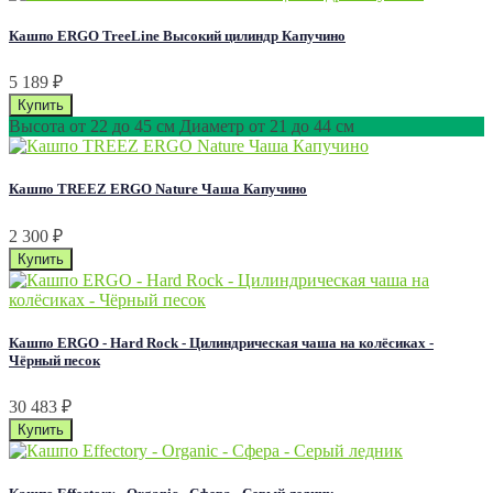
Кашпо ERGO TreeLine Высокий цилиндр Капучино
5 189
₽
Высота от 22 до 45 см Диаметр от 21 до 44 см
Кашпо TREEZ ERGO Nature Чаша Капучино
2 300
₽
Кашпо ERGO - Hard Rock - Цилиндрическая чаша на колёсиках -
Чёрный песок
30 483
₽