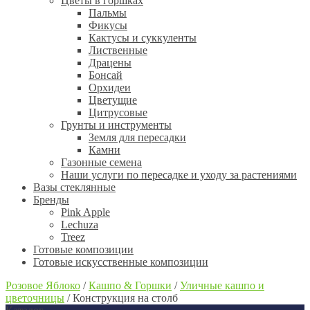
Цветы в горшках
Пальмы
Фикусы
Кактусы и суккуленты
Лиственные
Драцены
Бонсай
Орхидеи
Цветущие
Цитрусовые
Грунты и инструменты
Земля для пересадки
Камни
Газонные семена
Наши услуги по пересадке и уходу за растениями
Вазы стеклянные
Бренды
Pink Apple
Lechuza
Treez
Готовые композиции
Готовые искусственные композиции
Розовое Яблоко
/
Кашпо & Горшки
/
Уличные кашпо и
цветочницы
/
Конструкция на столб