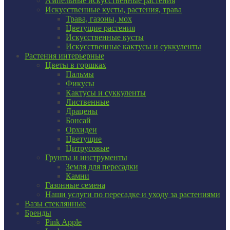
Ампельные искусственные растения
Искусственные кусты, растения, трава
Трава, газоны, мох
Цветущие растения
Искусственные кусты
Искусственные кактусы и суккуленты
Растения интерьерные
Цветы в горшках
Пальмы
Фикусы
Кактусы и суккуленты
Лиственные
Драцены
Бонсай
Орхидеи
Цветущие
Цитрусовые
Грунты и инструменты
Земля для пересадки
Камни
Газонные семена
Наши услуги по пересадке и уходу за растениями
Вазы стеклянные
Бренды
Pink Apple