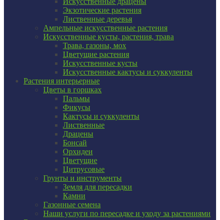
Искусственные драцены
Экзотические растения
Лиственные деревья
Ампельные искусственные растения
Искусственные кусты, растения, трава
Трава, газоны, мох
Цветущие растения
Искусственные кусты
Искусственные кактусы и суккуленты
Растения интерьерные
Цветы в горшках
Пальмы
Фикусы
Кактусы и суккуленты
Лиственные
Драцены
Бонсай
Орхидеи
Цветущие
Цитрусовые
Грунты и инструменты
Земля для пересадки
Камни
Газонные семена
Наши услуги по пересадке и уходу за растениями