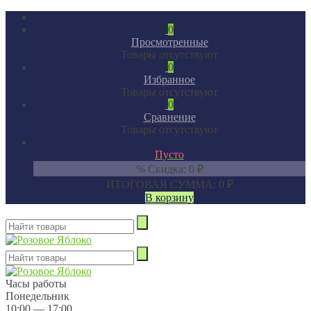
0
Просмотренные
Товары отсутствуют
0
Избранное
Товары отсутствуют
0
Сравнение
Товары отсутствуют
Пусто
% Скидка:
0
₽
ИТОГОВАЯ СУММА:
0
₽
В корзину
Часы работы
Понедельник
10:00 — 17:00