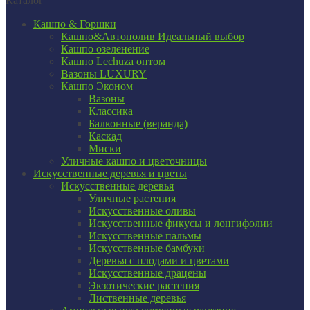
Каталог
Кашпо & Горшки
Кашпо&Автополив
Идеальный выбор
Кашпо озеленение
Кашпо Lechuza оптом
Вазоны LUXURY
Кашпо Эконом
Вазоны
Классика
Балконные (веранда)
Каскад
Миски
Уличные кашпо и цветочницы
Искусственные деревья и цветы
Искусственные деревья
Уличные растения
Искусственные оливы
Искусственные фикусы и лонгифолии
Искусственные пальмы
Искусственные бамбуки
Деревья с плодами и цветами
Искусственные драцены
Экзотические растения
Лиственные деревья