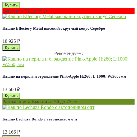
Высота от 72 до 97 см
Кашпо Effectory Metal высокий округлый конус Серебро
18 925
₽
Рекомендуем:
Кашпо на перила и ограждение Pink-Apple H:260; L:1000; W:560; мм
13 600
₽
Разные цвета Высота от 56 до 75 см
Кашпо Lechuza Rondo с автополивом опт
13 166
₽