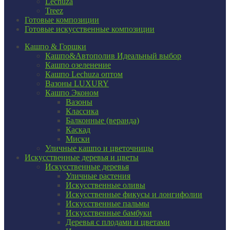
Lechuza
Treez
Готовые композиции
Готовые искусственные композиции
Кашпо & Горшки
Кашпо&Автополив
Идеальный выбор
Кашпо озеленение
Кашпо Lechuza оптом
Вазоны LUXURY
Кашпо Эконом
Вазоны
Классика
Балконные (веранда)
Каскад
Миски
Уличные кашпо и цветочницы
Искусственные деревья и цветы
Искусственные деревья
Уличные растения
Искусственные оливы
Искусственные фикусы и лонгифолии
Искусственные пальмы
Искусственные бамбуки
Деревья с плодами и цветами