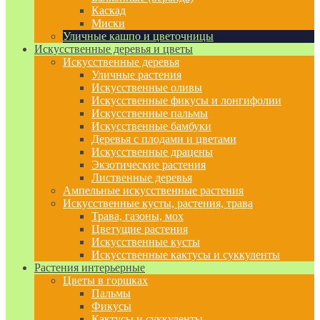
Каскад
Миски
Уличные кашпо и цветочницы
Искусственные деревья и цветы
Искусственные деревья
Уличные растения
Искусственные оливы
Искусственные фикусы и лонгифолии
Искусственные пальмы
Искусственные бамбуки
Деревья с плодами и цветами
Искусственные драцены
Экзотические растения
Лиственные деревья
Ампельные искусственные растения
Искусственные кусты, растения, трава
Трава, газоны, мох
Цветущие растения
Искусственные кусты
Искусственные кактусы и суккуленты
Растения интерьерные
Цветы в горшках
Пальмы
Фикусы
Кактусы и суккуленты