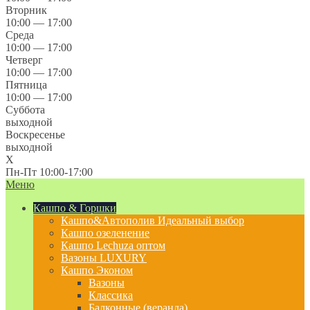
Вторник
10:00 — 17:00
Среда
10:00 — 17:00
Четверг
10:00 — 17:00
Пятница
10:00 — 17:00
Суббота
выходной
Воскресенье
выходной
X
Пн-Пт 10:00-17:00
Меню
Кашпо & Горшки
Кашпо&Автополив
Идеальный выбор
Кашпо озеленение
Кашпо Lechuza оптом
Вазоны LUXURY
Кашпо Эконом
Вазоны
Классика
Балконные (веранда)