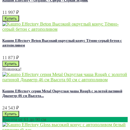
Кашпо Effectory - Organic - Сфера - Серый ледник
11 997
₽
Кашпо Effectory Beton Высокий округлый конус Тёмно-серый бетон с
автополивом
11 873
₽
Новинка!
Кашпо Effectory серия Metal Округлая чаша Rough с золотой патиной
Диаметр 46 см Высота...
24 543
₽
Высота от 61 до 90 см