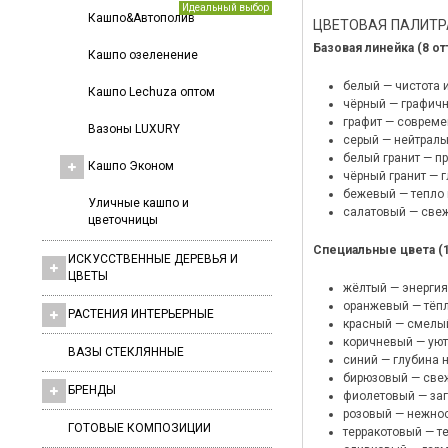
Идеальный выбор
Кашпо&Автополив
ЦВЕТОВАЯ ПАЛИТР
Базовая линейка (8 от
Кашпо озеленение
белый — чистота 
Кашпо Lechuza оптом
чёрный — графичн
графит — совреме
Вазоны LUXURY
серый — нейтраль
белый гранит — п
Кашпо Эконом
чёрный гранит — г
бежевый — тепло 
Уличные кашпо и
салатовый — свеж
цветочницы
Специальные цвета (1
ИСКУССТВЕННЫЕ ДЕРЕВЬЯ И
ЦВЕТЫ
жёлтый — энергия
оранжевый — тёпл
РАСТЕНИЯ ИНТЕРЬЕРНЫЕ
красный — смелый
коричневый — уют
ВАЗЫ СТЕКЛЯННЫЕ
синий — глубина 
бирюзовый — свеж
БРЕНДЫ
фиолетовый — заг
розовый — нежнос
ГОТОВЫЕ КОМПОЗИЦИИ
терракотовый — т