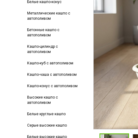
Белые кашпо-конус
Металлические кашпо с
автополивом
Бетонные кашпо с
автополивом
Кашпо-цилиндр с
автополивом
Кашпо-куб с автополивом
Кашпо-чаша с автополивом
Кашпо-конус с автополивом
Высокие кашпо с
автополивом
Белые круглые кашпо
Серые высокие кашпо
Белые высокие кашпо