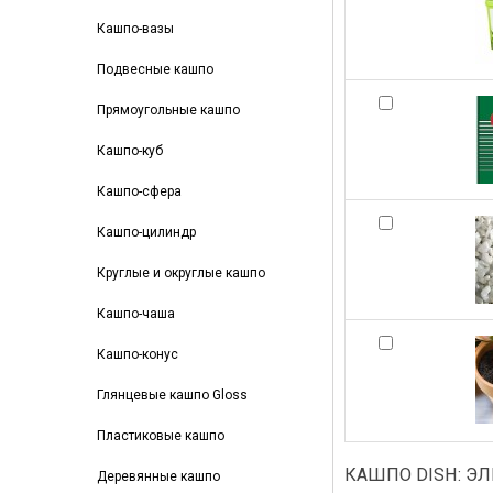
Кашпо-вазы
Подвесные кашпо
Прямоугольные кашпо
Кашпо-куб
Кашпо-сфера
Кашпо-цилиндр
Круглые и округлые кашпо
Кашпо-чаша
Кашпо-конус
Глянцевые кашпо Gloss
Пластиковые кашпо
КАШПО DISH: Э
Деревянные кашпо