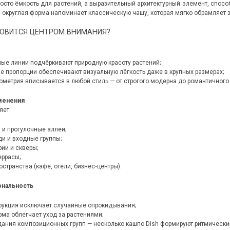
росто ёмкость для растений, а выразительный архитектурный элемент, спо
я округлая форма напоминает классическую чашу, которая мягко обрамляет 
НОВИТСЯ ЦЕНТРОМ ВНИМАНИЯ?
ые линии подчёркивают природную красоту растений;
 пропорции обеспечивают визуальную лёгкость даже в крупных размерах;
ометрия вписывается в любой стиль — от строгого модерна до романтичного 
менения
яет:
и прогулочные аллеи;
и и входные группы;
ии и скверы;
еррасы;
странства (кафе, отели, бизнес‑центры).
ональность
рукция исключает случайные опрокидывания;
ма облегчает уход за растениями;
ания композиционных групп — несколько кашпо Dish формируют ритмический 