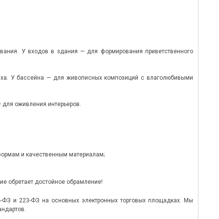
ования. У входов в здания — для формирования приветственного
дыха. У бассейна — для живописных композиций с влаголюбивыми
— для оживления интерьеров.
формам и качественным материалам;
ние обретает достойное обрамление!
4-ФЗ и 223-ФЗ на основных электронных торговых площадках. Мы
андартов.