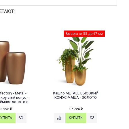
ЕТАЮТ:
е цвета. Диаметр от 17,5
Высота от 31 до 51 см
до 23,5 см
по Лилия подвесная
Кашпо Effectory Beton Цилиндр
с вставкой с автополивом
Серый ледник
175
8 485
₽
₽