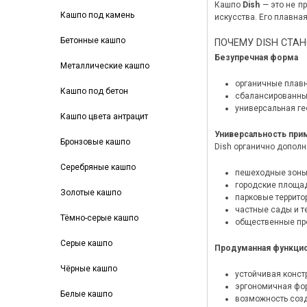
Кашпо
Dish
— это не п
Кашпо под камень
искусства. Его плавна
Бетонные кашпо
ПОЧЕМУ DISH СТА
Безупречная форма
Металлические кашпо
органичные плавн
Кашпо под бетон
сбалансированные
универсальная ге
Кашпо цвета антрацит
Универсальность при
Бронзовые кашпо
Dish органично дополн
Серебряные кашпо
пешеходные зоны 
городские площад
Золотые кашпо
парковые территор
частные сады и т
Тёмно-серые кашпо
общественные про
Серые кашпо
Продуманная функци
Чёрные кашпо
устойчивая конст
эргономичная фор
Белые кашпо
возможность созд