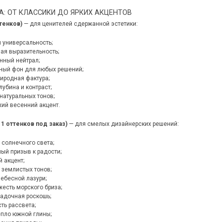
А: ОТ КЛАССИКИ ДО ЯРКИХ АКЦЕНТОВ
тенков)
— для ценителей сдержанной эстетики:
и универсальность;
ая выразительность;
нный нейтрал;
ный фон для любых решений;
риродная фактура;
лубина и контраст;
натуральных тонов;
ий весенний акцент.
1 оттенков под заказ)
— для смелых дизайнерских решений:
 солнечного света;
ый призыв к радости;
 акцент;
 землистых тонов;
небесной лазури;
есть морского бриза;
адочная роскошь;
ть рассвета;
епло южной глины;