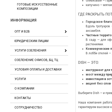
оливковый — гарм
ГОТОВЫЕ ИСКУССТВЕННЫЕ
капучино — мягки
КОМПОЗИЦИИ
ГДЕ РАСКРЫТЬ ПО
ИНФОРМАЦИЯ
Городское благо
Вдоль тротуаров
ансамбля.
ОПТ И B2B
Частные террито
В саду — для оф
ЮРИДИЧЕСКИМ ЛИЦАМ
растениями.
Коммерческие п
УСЛУГИ ОЗЕЛЕНЕНИЯ
В лобби отелей —
ОЗЕЛЕНЕНИЕ ОФИСОВ, БЦ, ТЦ
DISH — ЭТО:
УСЛОВИЯ ОПЛАТЫ И ДОСТАВКИ
инструмент для 
мост между прир
инвестиция в эс
УСЛУГИ
акцент без слов
О КОМПАНИИ
Выберите Dish — и пре
КОНТАКТЫ
Наша компания работа
гарантируем высокое к
СОТРУДНИЧЕСТВО