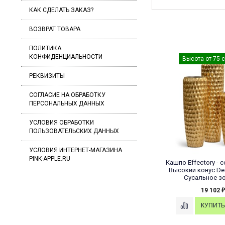
КАК СДЕЛАТЬ ЗАКАЗ?
ВОЗВРАТ ТОВАРА
ПОЛИТИКА
КОНФИДЕНЦИАЛЬНОСТИ
Высота от 55 до 67 см
Высота 
РЕКВИЗИТЫ
СОГЛАСИЕ ​НА ОБРАБОТКУ
ПЕРСОНАЛЬНЫХ ДАННЫХ
УСЛОВИЯ ОБРАБОТКИ
ПОЛЬЗОВАТЕЛЬСКИХ ДАННЫХ
УСЛОВИЯ ИНТЕРНЕТ-МАГАЗИНА
PINK-APPLE.RU
 Metal -
Кашпо METALL ВЫСОКИЙ
Кашпо Effecto
 конус -
КОНУС-ЧАША - ЗОЛОТО
Высокий окру
золото с
Сrumple - 
ом
17 724
2
₽