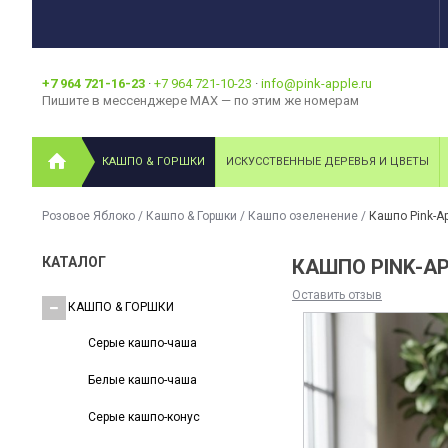
+7 964 721-16-23
·
+7 964 721-10-23
·
info@pink-apple.ru
Пишите в мессенджере MAX — по этим же номерам
КАШПО & ГОРШКИ
ИСКУССТВЕННЫЕ ДЕРЕВЬЯ И ЦВЕТЫ
Розовое Яблоко
/
Кашпо & Горшки
/
Кашпо озеленение
/
Кашпо Pink-A
КАТАЛОГ
КАШПО PINK-AP
Оставить отзыв
КАШПО & ГОРШКИ
Серые кашпо-чаша
Белые кашпо-чаша
Серые кашпо-конус