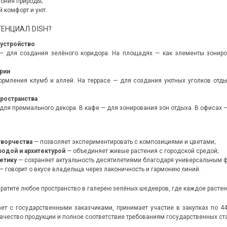
ония природы;
й комфорт и уют.
ТЕНЦИАЛ DISH?
устройство
 — для создания зелёного коридора. На площадях — как элементы зонир
рии
ормления клумб и аллей. На террасе — для создания уютных уголков от
ространства
 для премиального декора. В кафе — для зонирования зон отдыха. В офисах 
творчества
— позволяет экспериментировать с композициями и цветами;
одой и архитектурой
— объединяет живые растения с городской средой;
тетику
— сохраняет актуальность десятилетиями благодаря универсальным 
— говорит о вкусе владельца через лаконичность и гармонию линий.
вратите любое пространство в галерею зелёных шедевров, где каждое расте
ет с государственными заказчиками, принимает участие в закупках по 4
ачество продукции и полное соответствие требованиям государственных ст