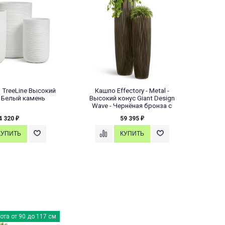
 TreeLine Высокий
Кашпо Effectory - Metal -
Кашпо
 Белый камень
Высокий конус Giant Design
be
Wave - Чернёная бронза с
автополивом
4 320
59 395
₽
₽
ота от 90 до 117 см