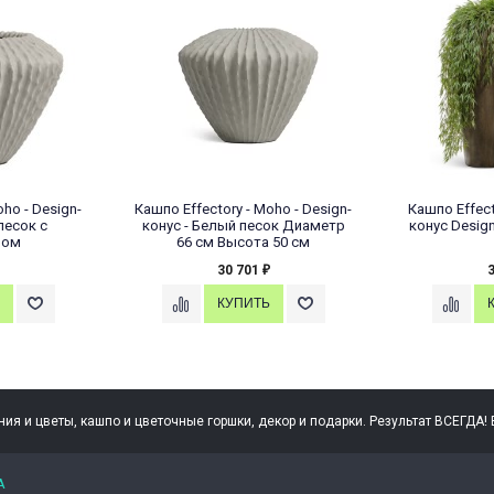
oho - Design-
Кашпо Effectory - Moho - Design-
Кашпо Effec
песок с
конус - Белый песок Диаметр
конус Desig
вом
66 см Высота 50 см
30 701
₽
ния и цветы, кашпо и цветочные горшки, декор и подарки. Результат ВСЕГДА! В
А