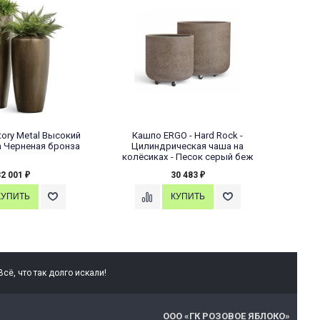
tory Metal Высокий
Кашпо ERGO - Hard Rock -
Ка
n Черненая бронза
Цилиндрическая чаша на
Ци
колёсиках - Песок серый беж
кол
32 001
30 483
₽
₽
сё, что так долго искали!
ООО «ГК РОЗОВОЕ ЯБЛОКО»