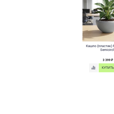
Кашпо (пластик) 
Semicircl
3 399
₽