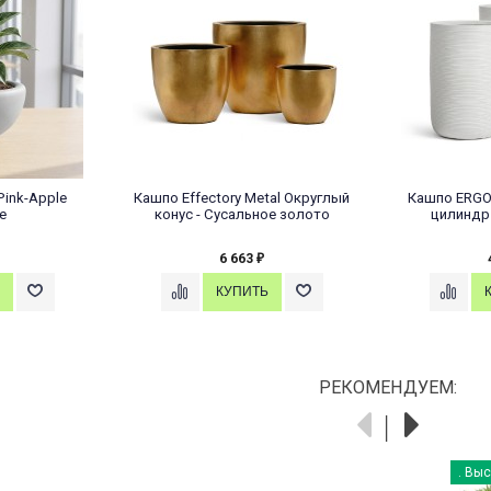
Pink-Apple
Кашпо Effectory Metal Округлый
Кашпо ERGO
e
конус - Сусальное золото
цилиндр
6 663
₽
РЕКОМЕНДУЕМ:
. Выс