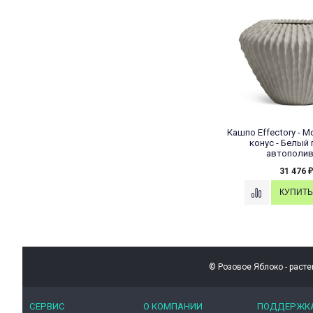
Кашпо Effectory - M
конус - Белый 
автополи
31 476
₽
© Розовое Яблоко - расте
СЕРВИС
О КОМПАНИИ
ПОДДЕРЖК