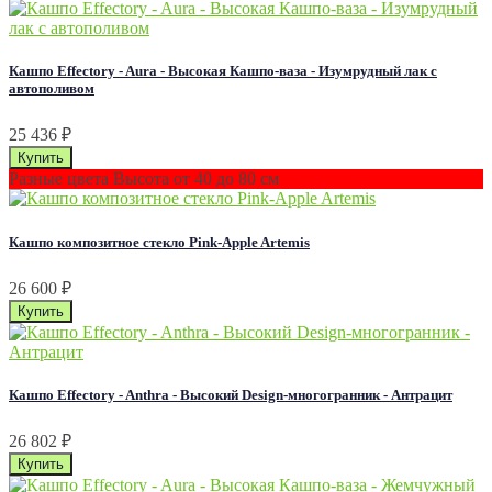
Кашпо Effectory - Aura - Высокая Кашпо-ваза - Изумрудный лак с
автополивом
25 436
₽
Разные цвета Высота от 40 до 80 см
Кашпо композитное стекло Pink-Apple Artemis
26 600
₽
Кашпо Effectory - Anthra - Высокий Design-многогранник - Антрацит
26 802
₽