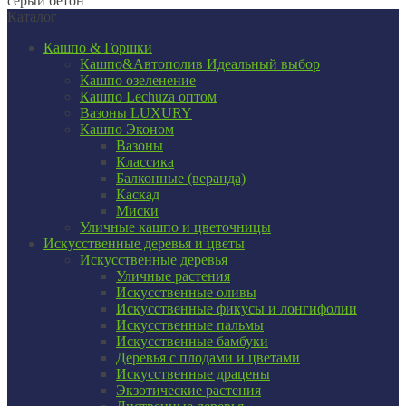
серый бетон
Каталог
Кашпо & Горшки
Кашпо&Автополив
Идеальный выбор
Кашпо озеленение
Кашпо Lechuza оптом
Вазоны LUXURY
Кашпо Эконом
Вазоны
Классика
Балконные (веранда)
Каскад
Миски
Уличные кашпо и цветочницы
Искусственные деревья и цветы
Искусственные деревья
Уличные растения
Искусственные оливы
Искусственные фикусы и лонгифолии
Искусственные пальмы
Искусственные бамбуки
Деревья с плодами и цветами
Искусственные драцены
Экзотические растения