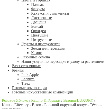
Цветы в горшках
Пальмы
Фикусы
Кактусы и суккуленты
Лиственные
Драцены
Бонсай
Орхидеи
Цветущие
Цитрусовые
Грунты и инструменты
Земля для пересадки
Камни
Газонные семена
Наши услуги по пересадке и уходу за растениями
Вазы стеклянные
Бренды
Pink Apple
Lechuza
Treez
Готовые композиции
Готовые искусственные композиции
Розовое Яблоко
/
Кашпо & Горшки
/
Вазоны LUXURY
/
Кашпо Effectory - Beton - Большой округлый конус - Тёмно-