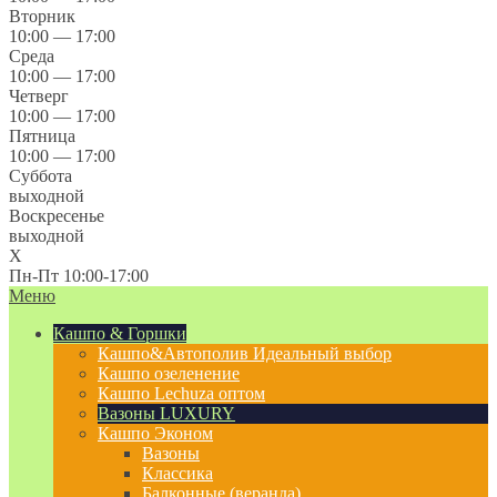
Вторник
10:00 — 17:00
Среда
10:00 — 17:00
Четверг
10:00 — 17:00
Пятница
10:00 — 17:00
Суббота
выходной
Воскресенье
выходной
X
Пн-Пт 10:00-17:00
Меню
Кашпо & Горшки
Кашпо&Автополив
Идеальный выбор
Кашпо озеленение
Кашпо Lechuza оптом
Вазоны LUXURY
Кашпо Эконом
Вазоны
Классика
Балконные (веранда)