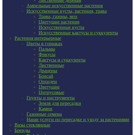
Лиственные деревья
Ампельные искусственные растения
Искусственные кусты, растения, трава
Трава, газоны, мох
Цветущие растения
Искусственные кусты
Искусственные кактусы и суккуленты
Растения интерьерные
Цветы в горшках
Пальмы
Фикусы
Кактусы и суккуленты
Лиственные
Драцены
Бонсай
Орхидеи
Цветущие
Цитрусовые
Грунты и инструменты
Земля для пересадки
Камни
Газонные семена
Наши услуги по пересадке и уходу за растениями
Вазы стеклянные
Бренды