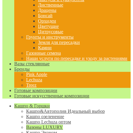
Лиственные
Драцены
Бонсай
Орхидеи
Цветущие
Цитрусовые
Грунты и инструменты
Земля для пересадки
Камни
Газонные семена
Наши услуги по пересадке и уходу за растениями
Вазы стеклянные
Бренды
Pink Apple
Lechuza
Treez
Готовые композиции
Готовые искусственные композиции
Кашпо & Горшки
Кашпо&Автополив
Идеальный выбор
Кашпо озеленение
Кашпо Lechuza оптом
Вазоны LUXURY
Кашпо Эконом