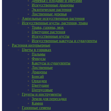
Деревья с плодами и цветами
Искусственные драцены
Экзотические растения
Лиственные деревья
Ампельные искусственные растения
Искусственные кусты, растения, трава
Трава, газоны, мох
Цветущие растения
Искусственные кусты
Искусственные кактусы и суккуленты
Растения интерьерные
Цветы в горшках
Пальмы
Фикусы
Кактусы и суккуленты
Лиственные
Драцены
Бонсай
Орхидеи
Цветущие
Цитрусовые
Грунты и инструменты
Земля для пересадки
Камни
Газонные семена