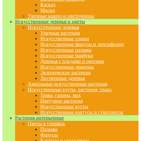
Каскад
Миски
Уличные кашпо и цветочницы
Искусственные деревья и цветы
Искусственные деревья
Уличные растения
Искусственные оливы
Искусственные фикусы и лонгифолии
Искусственные пальмы
Искусственные бамбуки
Деревья с плодами и цветами
Искусственные драцены
Экзотические растения
Лиственные деревья
Ампельные искусственные растения
Искусственные кусты, растения, трава
Трава, газоны, мох
Цветущие растения
Искусственные кусты
Искусственные кактусы и суккуленты
Растения интерьерные
Цветы в горшках
Пальмы
Фикусы
Кактусы и суккуленты