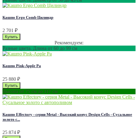
Кашпо Ergo Comb Цилиндр
2 701
₽
Рекомендуем:
Разные цвета. Длина от 60 до 99 см
Кашпо Pink-Apple Pa
25 880
₽
Высота от 75 см до 117 см
Кашпо Effectory - серия Metal - Высокий конус Design Cells - Сусальное
золото с...
25 874
₽