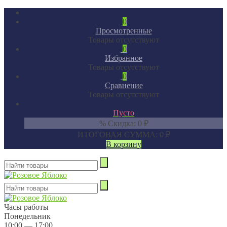
0
Просмотренные
Товары отсутствуют
0
Избранное
Товары отсутствуют
0
Сравнение
Товары отсутствуют
Пусто
% Скидка:
0
₽
ИТОГОВАЯ СУММА:
0
₽
В корзину
Часы работы
Понедельник
10:00 — 17:00