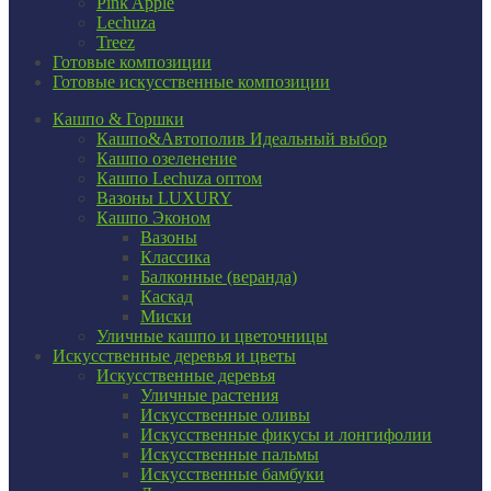
Pink Apple
Lechuza
Treez
Готовые композиции
Готовые искусственные композиции
Кашпо & Горшки
Кашпо&Автополив
Идеальный выбор
Кашпо озеленение
Кашпо Lechuza оптом
Вазоны LUXURY
Кашпо Эконом
Вазоны
Классика
Балконные (веранда)
Каскад
Миски
Уличные кашпо и цветочницы
Искусственные деревья и цветы
Искусственные деревья
Уличные растения
Искусственные оливы
Искусственные фикусы и лонгифолии
Искусственные пальмы
Искусственные бамбуки