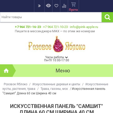
Пусто
+7 964 721-16-23
·
+7 964 721-10-23
·
info@pink-apple.ru
Пишите в мессенджере MAX — по этим же номерам
Часы работы
Пн-Пт 10:00-17:00
Меню
Розовое Яблоко
/
Искусственные деревья и цветы
/
Искусственные
кусты, растения, трава
/
Трава, газоны, мох
/
Искусственная панель
"Самшит" Длина 60 см Ширина 40 см
ИСКУССТВЕННАЯ ПАНЕЛЬ "САМШИТ"
ДЛИНА 60 СМ ШИРИНА 40 СМ