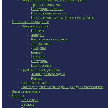
Искусственные кусты, растения, трава
Трава, газоны, мох
Цветущие растения
Искусственные кусты
Искусственные кактусы и суккуленты
Растения интерьерные
Цветы в горшках
Пальмы
Фикусы
Кактусы и суккуленты
Лиственные
Драцены
Бонсай
Орхидеи
Цветущие
Цитрусовые
Грунты и инструменты
Земля для пересадки
Камни
Газонные семена
Наши услуги по пересадке и уходу за растениями
Вазы стеклянные
Бренды
Pink Apple
Lechuza