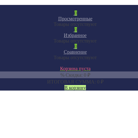
0
Просмотренные
Товары отсутствуют
0
Избранное
Товары отсутствуют
0
Сравнение
Товары отсутствуют
Корзина пуста
% Скидка:
0
₽
ИТОГОВАЯ СУММА:
0
₽
В корзину