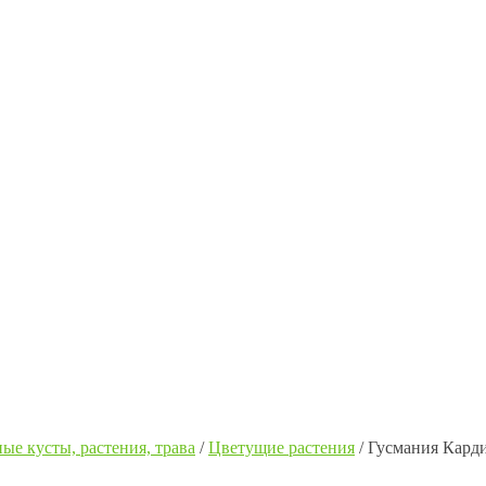
ые кусты, растения, трава
/
Цветущие растения
/
Гусмания Карди