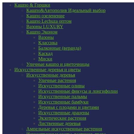
Кашпо & Горшки
Кашпо&Автополив
Идеальный выбор
Кашпо озеленение
Кашпо Lechuza оптом
Вазоны LUXURY
Кашпо Эконом
Вазоны
Классика
Балконные (веранда)
Каскад
Миски
Уличные кашпо и цветочницы
Искусственные деревья и цветы
Искусственные деревья
Уличные растения
Искусственные оливы
Искусственные фикусы и лонгифолии
Искусственные пальмы
Искусственные бамбуки
Деревья с плодами и цветами
Искусственные драцены
Экзотические растения
Лиственные деревья
Ампельные искусственные растения