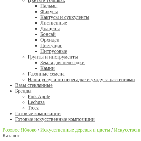
Цветы в горшках
Пальмы
Фикусы
Кактусы и суккуленты
Лиственные
Драцены
Бонсай
Орхидеи
Цветущие
Цитрусовые
Грунты и инструменты
Земля для пересадки
Камни
Газонные семена
Наши услуги по пересадке и уходу за растениями
Вазы стеклянные
Бренды
Pink Apple
Lechuza
Treez
Готовые композиции
Готовые искусственные композиции
Розовое Яблоко
/
Искусственные деревья и цветы
/
Искусственн
Каталог