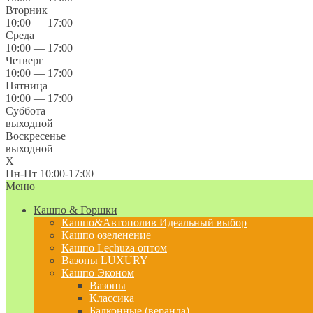
Вторник
10:00 — 17:00
Среда
10:00 — 17:00
Четверг
10:00 — 17:00
Пятница
10:00 — 17:00
Суббота
выходной
Воскресенье
выходной
X
Пн-Пт 10:00-17:00
Меню
Кашпо & Горшки
Кашпо&Автополив
Идеальный выбор
Кашпо озеленение
Кашпо Lechuza оптом
Вазоны LUXURY
Кашпо Эконом
Вазоны
Классика
Балконные (веранда)