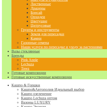
Лиственные
Драцены
Бонсай
Орхидеи
Цветущие
Цитрусовые
Грунты и инструменты
Земля для пересадки
Камни
Газонные семена
Наши услуги по пересадке и уходу за растениями
Вазы стеклянные
Бренды
Pink Apple
Lechuza
Treez
Готовые композиции
Готовые искусственные композиции
Кашпо & Горшки
Кашпо&Автополив
Идеальный выбор
Кашпо озеленение
Кашпо Lechuza оптом
Вазоны LUXURY
Кашпо Эконом