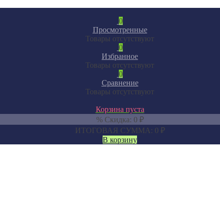
0
Просмотренные
Товары отсутствуют
0
Избранное
Товары отсутствуют
0
Сравнение
Товары отсутствуют
Корзина пуста
% Скидка:
0
₽
ИТОГОВАЯ СУММА:
0
₽
В корзину