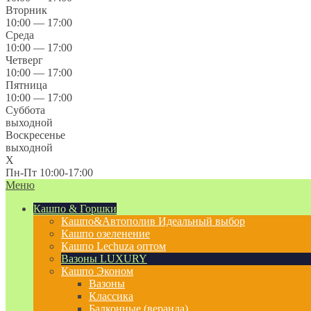
Вторник
10:00 — 17:00
Среда
10:00 — 17:00
Четверг
10:00 — 17:00
Пятница
10:00 — 17:00
Суббота
выходной
Воскресенье
выходной
X
Пн-Пт 10:00-17:00
Меню
Кашпо & Горшки
Кашпо&Автополив
Идеальный выбор
Кашпо озеленение
Кашпо Lechuza оптом
Вазоны LUXURY
Кашпо Эконом
Вазоны
Классика
Балконные (веранда)