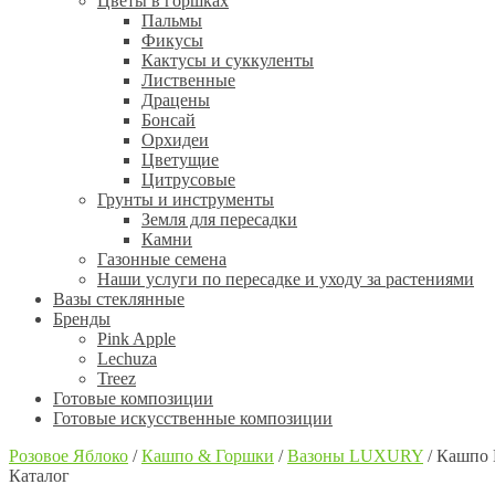
Цветы в горшках
Пальмы
Фикусы
Кактусы и суккуленты
Лиственные
Драцены
Бонсай
Орхидеи
Цветущие
Цитрусовые
Грунты и инструменты
Земля для пересадки
Камни
Газонные семена
Наши услуги по пересадке и уходу за растениями
Вазы стеклянные
Бренды
Pink Apple
Lechuza
Treez
Готовые композиции
Готовые искусственные композиции
Розовое Яблоко
/
Кашпо & Горшки
/
Вазоны LUXURY
/
Кашпо
Каталог