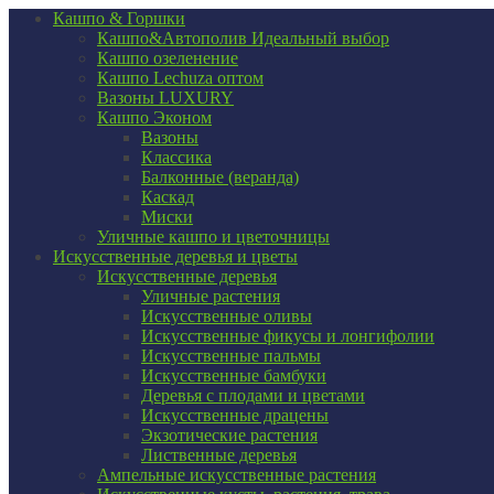
Кашпо & Горшки
Кашпо&Автополив
Идеальный выбор
Кашпо озеленение
Кашпо Lechuza оптом
Вазоны LUXURY
Кашпо Эконом
Вазоны
Классика
Балконные (веранда)
Каскад
Миски
Уличные кашпо и цветочницы
Искусственные деревья и цветы
Искусственные деревья
Уличные растения
Искусственные оливы
Искусственные фикусы и лонгифолии
Искусственные пальмы
Искусственные бамбуки
Деревья с плодами и цветами
Искусственные драцены
Экзотические растения
Лиственные деревья
Ампельные искусственные растения