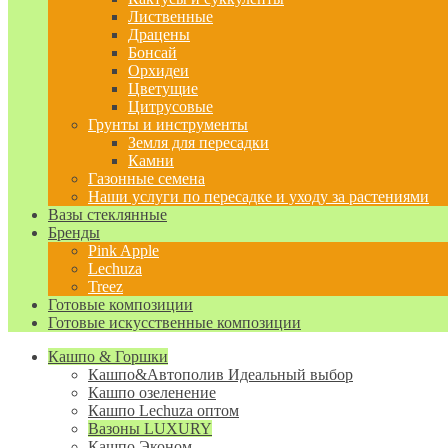
Лиственные
Драцены
Бонсай
Орхидеи
Цветущие
Цитрусовые
Грунты и инструменты
Земля для пересадки
Камни
Газонные семена
Наши услуги по пересадке и уходу за растениями
Вазы стеклянные
Бренды
Pink Apple
Lechuza
Treez
Готовые композиции
Готовые искусственные композиции
Кашпо & Горшки
Кашпо&Автополив
Идеальный выбор
Кашпо озеленение
Кашпо Lechuza оптом
Вазоны LUXURY
Кашпо Эконом