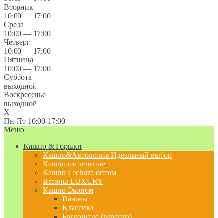
Вторник
10:00 — 17:00
Среда
10:00 — 17:00
Четверг
10:00 — 17:00
Пятница
10:00 — 17:00
Суббота
выходной
Воскресенье
выходной
X
Пн-Пт 10:00-17:00
Меню
Кашпо & Горшки
Кашпо&Автополив
Идеальный выбор
Кашпо озеленение
Кашпо Lechuza оптом
Вазоны LUXURY
Кашпо Эконом
Вазоны
Классика
Балконные (веранда)