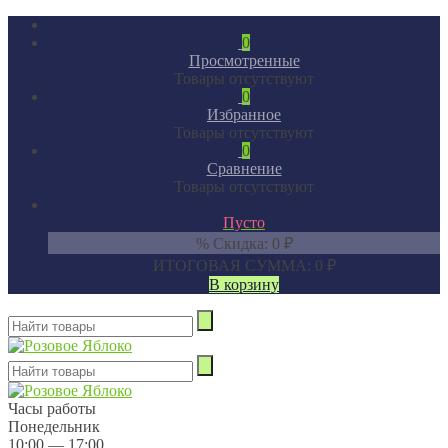
0
Просмотренные
Товары отсутствуют
0
Избранное
Товары отсутствуют
0
Сравнение
Товары отсутствуют
Пусто
% Скидка:
0
₽
ИТОГОВАЯ СУММА:
0
₽
В корзину
Часы работы
Понедельник
10:00 — 17:00