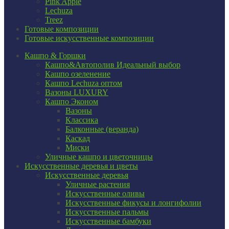
Pink Apple
Lechuza
Treez
Готовые композиции
Готовые искусственные композиции
Кашпо & Горшки
Кашпо&Автополив
Идеальный выбор
Кашпо озеленение
Кашпо Lechuza оптом
Вазоны LUXURY
Кашпо Эконом
Вазоны
Классика
Балконные (веранда)
Каскад
Миски
Уличные кашпо и цветочницы
Искусственные деревья и цветы
Искусственные деревья
Уличные растения
Искусственные оливы
Искусственные фикусы и лонгифолии
Искусственные пальмы
Искусственные бамбуки