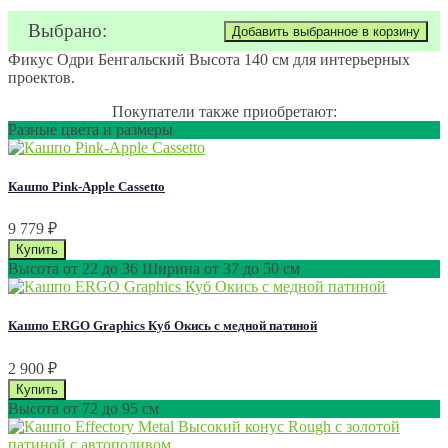
Выбрано:
Фикус Одри Бенгальский Высота 140 см для интерьерных
проектов.
Покупатели также приобретают:
Разные цвета и размеры
Кашпо Pink-Apple Cassetto
9 779
₽
Высота от 22 до 36 Ширина от 37 до 50 см
Кашпо ERGO Graphics Куб Окись с медной патиной
2 900
₽
Высота от 72 до 95 см