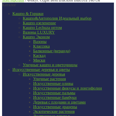
лонгифолии
/
Фикус Одри Бенгальский Высота 140 см
Каталог
Кашпо & Горшки
Кашпо&Автополив
Идеальный выбор
Кашпо озеленение
Кашпо Lechuza оптом
Вазоны LUXURY
Кашпо Эконом
Вазоны
Классика
Балконные (веранда)
Каскад
Миски
Уличные кашпо и цветочницы
Искусственные деревья и цветы
Искусственные деревья
Уличные растения
Искусственные оливы
Искусственные фикусы и лонгифолии
Искусственные пальмы
Искусственные бамбуки
Деревья с плодами и цветами
Искусственные драцены
Экзотические растения