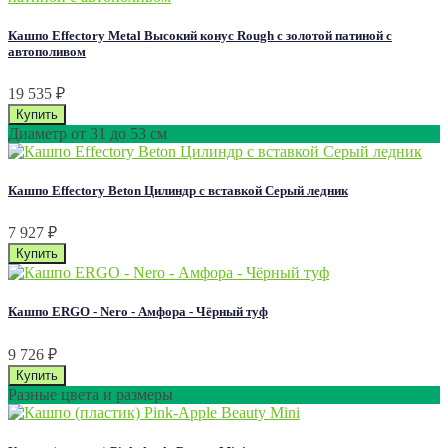
Кашпо Effectory Metal Высокий конус Rough с золотой патиной с
автополивом
19 535
₽
Диаметр от 31 до 53 см
Кашпо Effectory Beton Цилиндр с вставкой Серый ледник
7 927
₽
Кашпо ERGO - Nero - Амфора - Чёрный туф
9 726
₽
Разные цвета и размеры