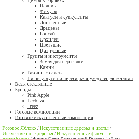
Цветы в горшках
Пальмы
Фикусы
Кактусы и суккуленты
Лиственные
Драцены
Бонсай
Орхидеи
Цветущие
Цитрусовые
Грунты и инструменты
Земля для пересадки
Камни
Газонные семена
Наши услуги по пересадке и уходу за растениями
Вазы стеклянные
Бренды
Pink Apple
Lechuza
Treez
Готовые композиции
Готовые искусственные композиции
Розовое Яблоко
/
Искусственные деревья и цветы
/
Искусственные деревья
/
Искусственные фикусы и