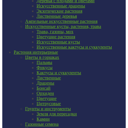
Деревья с плодами и цветами
Искусственные драцены
Экзотические растения
Лиственные деревья
Ампельные искусственные растения
Искусственные кусты, растения, трава
Трава, газоны, мох
Цветущие растения
Искусственные кусты
Искусственные кактусы и суккуленты
Растения интерьерные
Цветы в горшках
Пальмы
Фикусы
Кактусы и суккуленты
Лиственные
Драцены
Бонсай
Орхидеи
Цветущие
Цитрусовые
Грунты и инструменты
Земля для пересадки
Камни
Газонные семена