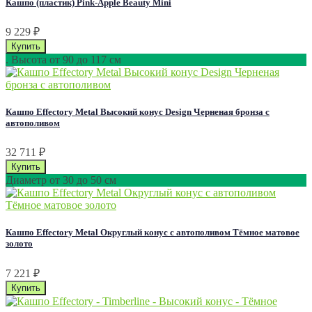
Кашпо (пластик) Pink-Apple Beauty Mini
9 229
₽
. Высота от 90 до 117 см
Кашпо Effectory Metal Высокий конус Design Черненая бронза с
автополивом
32 711
₽
Диаметр от 30 до 50 см
Кашпо Effectory Metal Округлый конус с автополивом Тёмное матовое
золото
7 221
₽