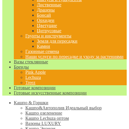
Лиственные
Драцены
Бонсай
Орхидеи
Цветущие
Цитрусовые
Грунты и инструменты
Земля для пересадки
Камни
Газонные семена
Наши услуги по пересадке и уходу за растениями
Вазы стеклянные
Бренды
Pink Apple
Lechuza
Treez
Готовые композиции
Готовые искусственные композиции
Кашпо & Горшки
Кашпо&Автополив
Идеальный выбор
Кашпо озеленение
Кашпо Lechuza оптом
Вазоны LUXURY
Кашпо Эконом