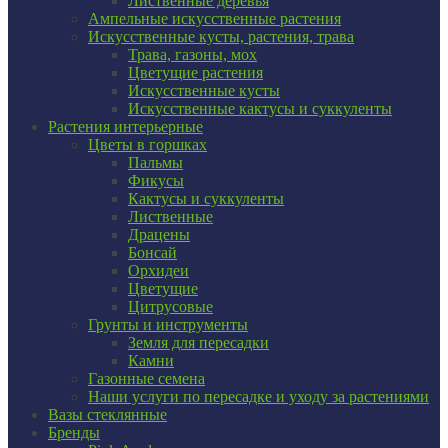
Лиственные деревья
Ампельные искусственные растения
Искусственные кусты, растения, трава
Трава, газоны, мох
Цветущие растения
Искусственные кусты
Искусственные кактусы и суккуленты
Растения интерьерные
Цветы в горшках
Пальмы
Фикусы
Кактусы и суккуленты
Лиственные
Драцены
Бонсай
Орхидеи
Цветущие
Цитрусовые
Грунты и инструменты
Земля для пересадки
Камни
Газонные семена
Наши услуги по пересадке и уходу за растениями
Вазы стеклянные
Бренды