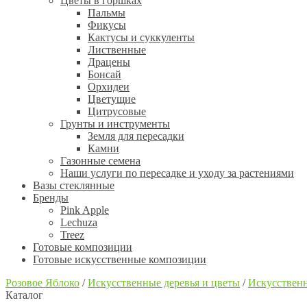
Цветы в горшках
Пальмы
Фикусы
Кактусы и суккуленты
Лиственные
Драцены
Бонсай
Орхидеи
Цветущие
Цитрусовые
Грунты и инструменты
Земля для пересадки
Камни
Газонные семена
Наши услуги по пересадке и уходу за растениями
Вазы стеклянные
Бренды
Pink Apple
Lechuza
Treez
Готовые композиции
Готовые искусственные композиции
Розовое Яблоко
/
Искусственные деревья и цветы
/
Искусственн
Каталог