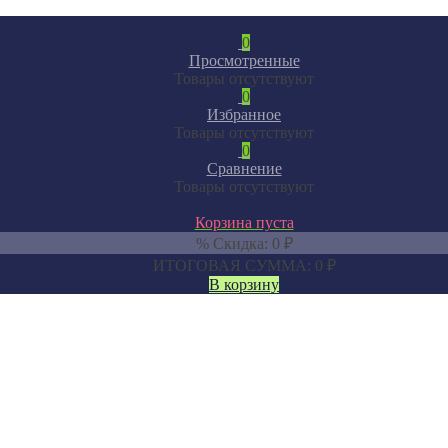
0
Просмотренные
Товары отсутствуют
0
Избранное
Товары отсутствуют
0
Сравнение
Товары отсутствуют
Корзина пуста
% Скидка:
0
₽
ИТОГОВАЯ СУММА:
0
₽
В корзину