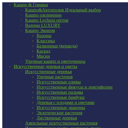
Кашпо & Горшки
Кашпо&Автополив
Идеальный выбор
Кашпо озеленение
Кашпо Lechuza оптом
Вазоны LUXURY
Кашпо Эконом
Вазоны
Классика
Балконные (веранда)
Каскад
Миски
Уличные кашпо и цветочницы
Искусственные деревья и цветы
Искусственные деревья
Уличные растения
Искусственные оливы
Искусственные фикусы и лонгифолии
Искусственные пальмы
Искусственные бамбуки
Деревья с плодами и цветами
Искусственные драцены
Экзотические растения
Лиственные деревья
Ампельные искусственные растения