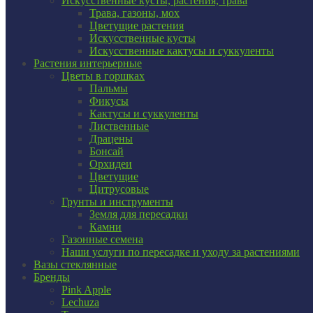
Искусственные кусты, растения, трава
Трава, газоны, мох
Цветущие растения
Искусственные кусты
Искусственные кактусы и суккуленты
Растения интерьерные
Цветы в горшках
Пальмы
Фикусы
Кактусы и суккуленты
Лиственные
Драцены
Бонсай
Орхидеи
Цветущие
Цитрусовые
Грунты и инструменты
Земля для пересадки
Камни
Газонные семена
Наши услуги по пересадке и уходу за растениями
Вазы стеклянные
Бренды
Pink Apple
Lechuza