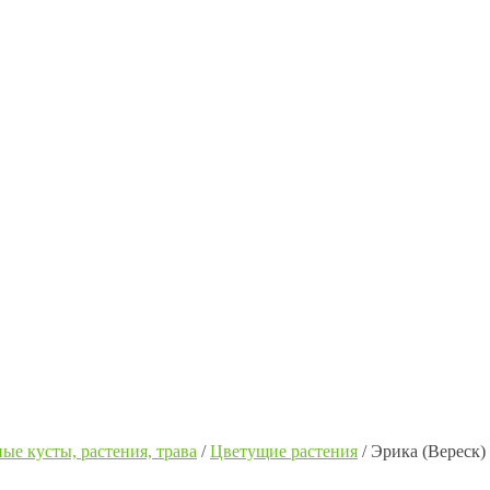
ые кусты, растения, трава
/
Цветущие растения
/
Эрика (Вереск)