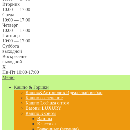
Вторник
10:00 — 17:00
Среда
10:00 — 17:00
Четверг
10:00 — 17:00
Пятница
10:00 — 17:00
Суббота
выходной
Воскресенье
выходной
X
Пн-Пт 10:00-17:00
Меню
Кашпо & Горшки
Кашпо&Автополив
Идеальный выбор
Кашпо озеленение
Кашпо Lechuza оптом
Вазоны LUXURY
Кашпо Эконом
Вазоны
Классика
Балконные (веранда)