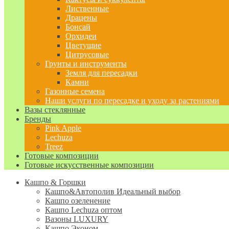
Лиственные
Драцены
Бонсай
Орхидеи
Цветущие
Цитрусовые
Грунты и инструменты
Земля для пересадки
Камни
Газонные семена
Наши услуги по пересадке и уходу за растениями
Вазы стеклянные
Бренды
Pink Apple
Lechuza
Treez
Готовые композиции
Готовые искусственные композиции
Кашпо & Горшки
Кашпо&Автополив
Идеальный выбор
Кашпо озеленение
Кашпо Lechuza оптом
Вазоны LUXURY
Кашпо Эконом