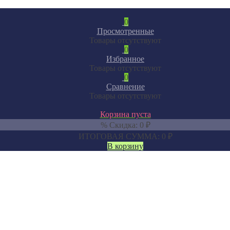
0
Просмотренные
Товары отсутствуют
0
Избранное
Товары отсутствуют
0
Сравнение
Товары отсутствуют
Корзина пуста
% Скидка:
0
₽
ИТОГОВАЯ СУММА:
0
₽
В корзину