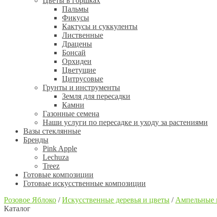
Цветы в горшках
Пальмы
Фикусы
Кактусы и суккуленты
Лиственные
Драцены
Бонсай
Орхидеи
Цветущие
Цитрусовые
Грунты и инструменты
Земля для пересадки
Камни
Газонные семена
Наши услуги по пересадке и уходу за растениями
Вазы стеклянные
Бренды
Pink Apple
Lechuza
Treez
Готовые композиции
Готовые искусственные композиции
Розовое Яблоко
/
Искусственные деревья и цветы
/
Ампельные 
Каталог