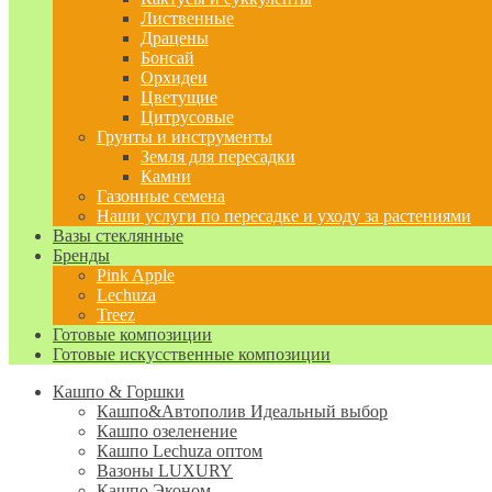
Лиственные
Драцены
Бонсай
Орхидеи
Цветущие
Цитрусовые
Грунты и инструменты
Земля для пересадки
Камни
Газонные семена
Наши услуги по пересадке и уходу за растениями
Вазы стеклянные
Бренды
Pink Apple
Lechuza
Treez
Готовые композиции
Готовые искусственные композиции
Кашпо & Горшки
Кашпо&Автополив
Идеальный выбор
Кашпо озеленение
Кашпо Lechuza оптом
Вазоны LUXURY
Кашпо Эконом