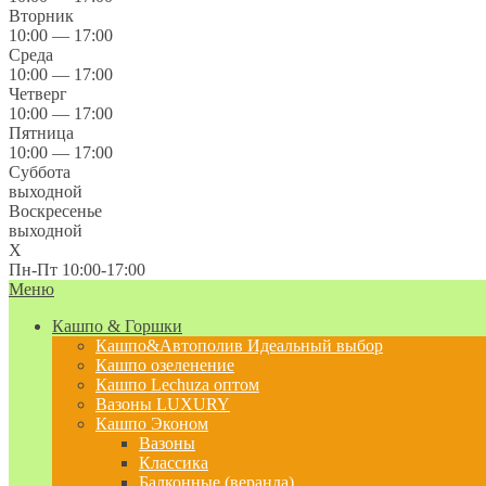
Вторник
10:00 — 17:00
Среда
10:00 — 17:00
Четверг
10:00 — 17:00
Пятница
10:00 — 17:00
Суббота
выходной
Воскресенье
выходной
X
Пн-Пт 10:00-17:00
Меню
Кашпо & Горшки
Кашпо&Автополив
Идеальный выбор
Кашпо озеленение
Кашпо Lechuza оптом
Вазоны LUXURY
Кашпо Эконом
Вазоны
Классика
Балконные (веранда)