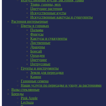
Искусственные кусты, растения, трава
Трава, газоны, мох
Цветущие растения
Искусственные кусты
Искусственные кактусы и суккуленты
Растения интерьерные
Цветы в горшках
Пальмы
Фикусы
Кактусы и суккуленты
Лиственные
Драцены
Бонсай
Орхидеи
Цветущие
Цитрусовые
Грунты и инструменты
Земля для пересадки
Камни
Газонные семена
Наши услуги по пересадке и уходу за растениями
Вазы стеклянные
Бренды
Pink Apple
Lechuza