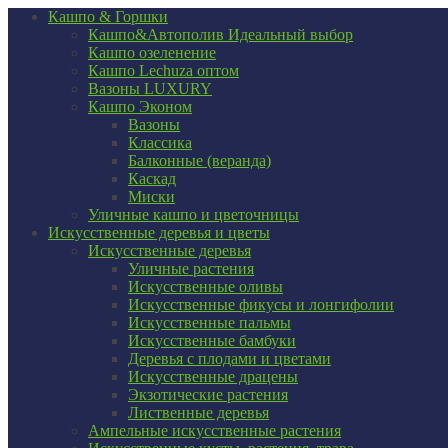
Кашпо & Горшки
Кашпо&Автополив
Идеальный выбор
Кашпо озеленение
Кашпо Lechuza оптом
Вазоны LUXURY
Кашпо Эконом
Вазоны
Классика
Балконные (веранда)
Каскад
Миски
Уличные кашпо и цветочницы
Искусственные деревья и цветы
Искусственные деревья
Уличные растения
Искусственные оливы
Искусственные фикусы и лонгифолии
Искусственные пальмы
Искусственные бамбуки
Деревья с плодами и цветами
Искусственные драцены
Экзотические растения
Лиственные деревья
Ампельные искусственные растения