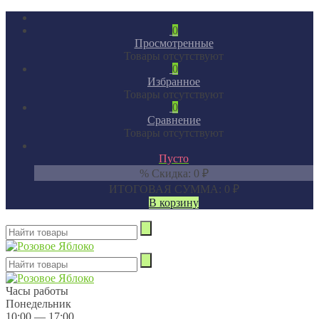
0
Просмотренные
Товары отсутствуют
0
Избранное
Товары отсутствуют
0
Сравнение
Товары отсутствуют
Пусто
% Скидка:
0
₽
ИТОГОВАЯ СУММА:
0
₽
В корзину
Часы работы
Понедельник
10:00 — 17:00