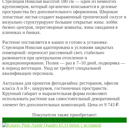
Стрелиция Николая высотой 180 см — один из немногих
крупномеров, который органично вписывается в деловые
пространства без дополнительного оформления. Широкие
лопастные листья создают выраженный тропический силуэт и
визуально структурируют большие открытые зоны: лобби
бизнес-центров, переговорные комнаты, зоны ожидания в
клиниках и банках.
Растение поставляется в кашпо и готово к установке.
Стрелиция Николая адаптирована к условиям закрытых
помещений: переносит рассеянный свет, стабильно
развивается при центральном отоплении и
кондиционировании. Полив — раз в 7–10 дней, подкормка —
в период вегетации. Уход не требует специальной
квалификации персонала.
Актуальна для проектов фитодизайна: ресторанов, офисов
класса A и B+, шоурумов, гостиничных пространств.
Крупный габарит и выразительная форма позволяют
использовать растение как самостоятельный декоративный
элемент без дополнительных композиций. Цена от 9 743 ₽.
Покупатели также приобретают:
Разные цвета Размер от 19 до 40 см