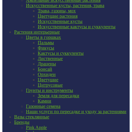
Ампельные искусственные растения
Искусственные кусты, растения, трава
Трава, газоны, мох
Цветущие растения
Искусственные кусты
Искусственные кактусы и суккуленты
Растения интерьерные
Цветы в горшках
Пальмы
Фикусы
Кактусы и суккуленты
Лиственные
Драцены
Бонсай
Орхидеи
Цветущие
Цитрусовые
Грунты и инструменты
Земля для пересадки
Камни
Газонные семена
Наши услуги по пересадке и уходу за растениями
Вазы стеклянные
Бренды
Pink Apple