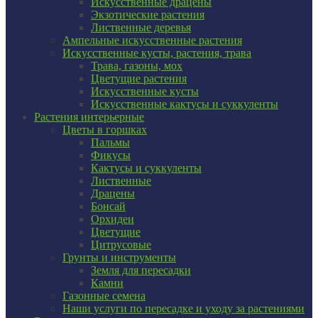
Искусственные драцены
Экзотические растения
Лиственные деревья
Ампельные искусственные растения
Искусственные кусты, растения, трава
Трава, газоны, мох
Цветущие растения
Искусственные кусты
Искусственные кактусы и суккуленты
Растения интерьерные
Цветы в горшках
Пальмы
Фикусы
Кактусы и суккуленты
Лиственные
Драцены
Бонсай
Орхидеи
Цветущие
Цитрусовые
Грунты и инструменты
Земля для пересадки
Камни
Газонные семена
Наши услуги по пересадке и уходу за растениями