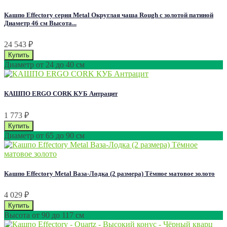
Кашпо Effectory серия Metal Округлая чаша Rough с золотой патиной
Диаметр 46 см Высота...
24 543
₽
Диаметр от 24 до 40 см
КАШПО ERGO CORK КУБ Антрацит
1 773
₽
Диаметр от 65 до 90 см
Кашпо Effectory Metal Ваза-Лодка (2 размера) Тёмное матовое золото
4 029
₽
Высота от 90 до 117 см