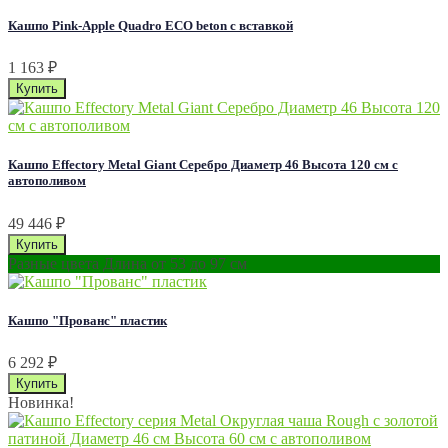
Кашпо Pink-Apple Quadro ECO beton с вставкой
1 163
₽
Кашпо Effectory Metal Giant Серебро Диаметр 46 Высота 120 см с
автополивом
49 446
₽
Разные цвета Длина от 53 до 97 см
Кашпо "Прованс" пластик
6 292
₽
Новинка!