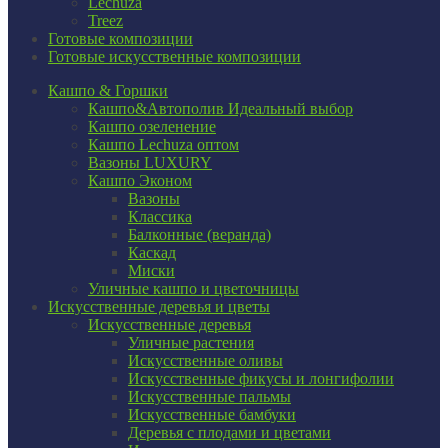
Lechuza
Treez
Готовые композиции
Готовые искусственные композиции
Кашпо & Горшки
Кашпо&Автополив
Идеальный выбор
Кашпо озеленение
Кашпо Lechuza оптом
Вазоны LUXURY
Кашпо Эконом
Вазоны
Классика
Балконные (веранда)
Каскад
Миски
Уличные кашпо и цветочницы
Искусственные деревья и цветы
Искусственные деревья
Уличные растения
Искусственные оливы
Искусственные фикусы и лонгифолии
Искусственные пальмы
Искусственные бамбуки
Деревья с плодами и цветами