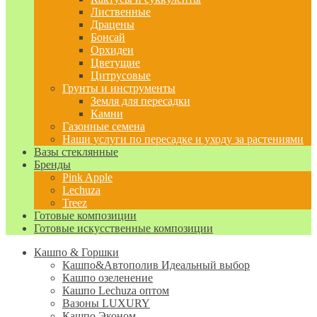
Лиственные
Драцены
Бонсай
Орхидеи
Цветущие
Цитрусовые
Грунты и инструменты
Земля для пересадки
Камни
Газонные семена
Наши услуги по пересадке и уходу за растениями
Вазы стеклянные
Бренды
Pink Apple
Lechuza
Treez
Готовые композиции
Готовые искусственные композиции
Кашпо & Горшки
Кашпо&Автополив
Идеальный выбор
Кашпо озеленение
Кашпо Lechuza оптом
Вазоны LUXURY
Кашпо Эконом