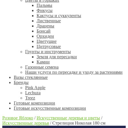
Цветы в горшках
Пальмы
Фикусы
Кактусы и суккуленты
Лиственные
Драцены
Бонсай
Орхидеи
Цветущие
Цитрусовые
Грунты и инструменты
Земля для пересадки
Камни
Газонные семена
Наши услуги по пересадке и уходу за растениями
Вазы стеклянные
Бренды
Pink Apple
Lechuza
Treez
Готовые композиции
Готовые искусственные композиции
Розовое Яблоко
/
Искусственные деревья и цветы
/
Искусственные деревья
/
Стрелиция Николая 180 см