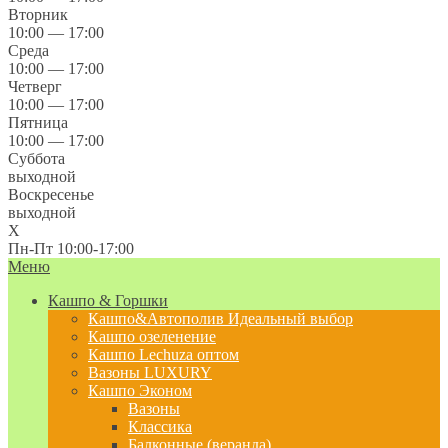
Вторник
10:00 — 17:00
Среда
10:00 — 17:00
Четверг
10:00 — 17:00
Пятница
10:00 — 17:00
Суббота
выходной
Воскресенье
выходной
X
Пн-Пт 10:00-17:00
Меню
Кашпо & Горшки
Кашпо&Автополив
Идеальный выбор
Кашпо озеленение
Кашпо Lechuza оптом
Вазоны LUXURY
Кашпо Эконом
Вазоны
Классика
Балконные (веранда)