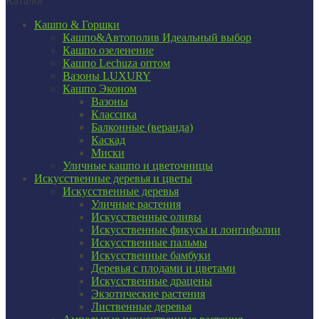
Каталог
Кашпо & Горшки
Кашпо&Автополив
Идеальный выбор
Кашпо озеленение
Кашпо Lechuza оптом
Вазоны LUXURY
Кашпо Эконом
Вазоны
Классика
Балконные (веранда)
Каскад
Миски
Уличные кашпо и цветочницы
Искусственные деревья и цветы
Искусственные деревья
Уличные растения
Искусственные оливы
Искусственные фикусы и лонгифолии
Искусственные пальмы
Искусственные бамбуки
Деревья с плодами и цветами
Искусственные драцены
Экзотические растения
Лиственные деревья