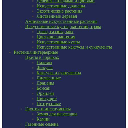
Деревья с плодами и цветами
Искусственные драцены
Экзотические растения
Лиственные деревья
Ампельные искусственные растения
Искусственные кусты, растения, трава
Трава, газоны, мох
Цветущие растения
Искусственные кусты
Искусственные кактусы и суккуленты
Растения интерьерные
Цветы в горшках
Пальмы
Фикусы
Кактусы и суккуленты
Лиственные
Драцены
Бонсай
Орхидеи
Цветущие
Цитрусовые
Грунты и инструменты
Земля для пересадки
Камни
Газонные семена