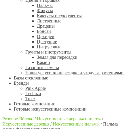
Цветы в горшках
Пальмы
Фикусы
Кактусы и суккуленты
Лиственные
Драцены
Бонсай
Орхидеи
Цветущие
Цитрусовые
Грунты и инструменты
Земля для пересадки
Камни
Газонные семена
Наши услуги по пересадке и уходу за растениями
Вазы стеклянные
Бренды
Pink Apple
Lechuza
Treez
Готовые композиции
Готовые искусственные композиции
Розовое Яблоко
/
Искусственные деревья и цветы
/
Искусственные деревья
/
Искусственные пальмы
/
Пальма