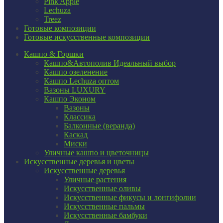
Pink Apple
Lechuza
Treez
Готовые композиции
Готовые искусственные композиции
Кашпо & Горшки
Кашпо&Автополив
Идеальный выбор
Кашпо озеленение
Кашпо Lechuza оптом
Вазоны LUXURY
Кашпо Эконом
Вазоны
Классика
Балконные (веранда)
Каскад
Миски
Уличные кашпо и цветочницы
Искусственные деревья и цветы
Искусственные деревья
Уличные растения
Искусственные оливы
Искусственные фикусы и лонгифолии
Искусственные пальмы
Искусственные бамбуки