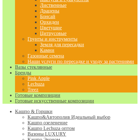
Лиственные
Драцены
Бонсай
Орхидеи
Цветущие
Цитрусовые
Грунты и инструменты
Земля для пересадки
Камни
Газонные семена
Наши услуги по пересадке и уходу за растениями
Вазы стеклянные
Бренды
Pink Apple
Lechuza
Treez
Готовые композиции
Готовые искусственные композиции
Кашпо & Горшки
Кашпо&Автополив
Идеальный выбор
Кашпо озеленение
Кашпо Lechuza оптом
Вазоны LUXURY
Кашпо Эконом