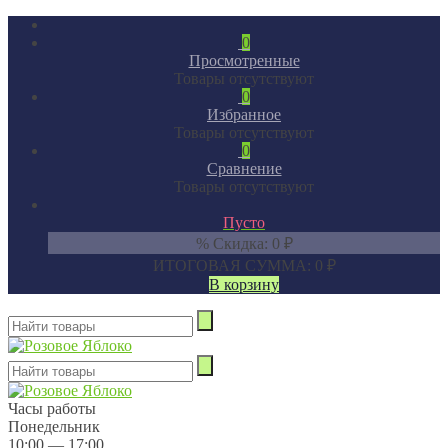
0
Просмотренные
Товары отсутствуют
0
Избранное
Товары отсутствуют
0
Сравнение
Товары отсутствуют
Пусто
% Скидка:
0
₽
ИТОГОВАЯ СУММА:
0
₽
В корзину
Часы работы
Понедельник
10:00 — 17:00