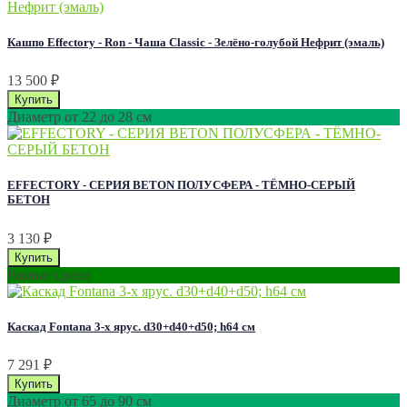
Кашпо Effectory - Ron - Чаша Classic - Зелёно-голубой Нефрит (эмаль)
13 500
₽
Диаметр от 22 до 28 см
EFFECTORY - СЕРИЯ BETON ПОЛУСФЕРА - ТЁМНО-СЕРЫЙ
БЕТОН
3 130
₽
Разные цвета
Каскад Fontana 3-х ярус. d30+d40+d50; h64 см
7 291
₽
Диаметр от 65 до 90 см