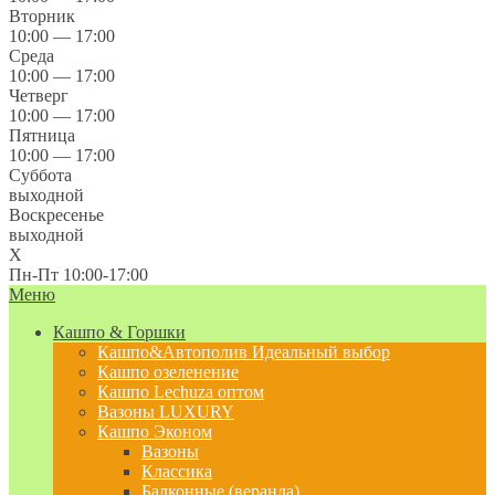
Вторник
10:00 — 17:00
Среда
10:00 — 17:00
Четверг
10:00 — 17:00
Пятница
10:00 — 17:00
Суббота
выходной
Воскресенье
выходной
X
Пн-Пт 10:00-17:00
Меню
Кашпо & Горшки
Кашпо&Автополив
Идеальный выбор
Кашпо озеленение
Кашпо Lechuza оптом
Вазоны LUXURY
Кашпо Эконом
Вазоны
Классика
Балконные (веранда)