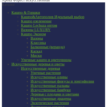
Арека Форест искусственная
Каталог
Кашпо & Горшки
Кашпо&Автополив
Идеальный выбор
Кашпо озеленение
Кашпо Lechuza оптом
Вазоны LUXURY
Кашпо Эконом
Вазоны
Классика
Балконные (веранда)
Каскад
Миски
Уличные кашпо и цветочницы
Искусственные деревья и цветы
Искусственные деревья
Уличные растения
Искусственные оливы
Искусственные фикусы и лонгифолии
Искусственные пальмы
Искусственные бамбуки
Деревья с плодами и цветами
Искусственные драцены
Экзотические растения