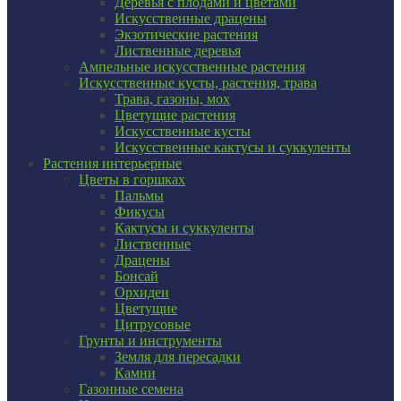
Деревья с плодами и цветами
Искусственные драцены
Экзотические растения
Лиственные деревья
Ампельные искусственные растения
Искусственные кусты, растения, трава
Трава, газоны, мох
Цветущие растения
Искусственные кусты
Искусственные кактусы и суккуленты
Растения интерьерные
Цветы в горшках
Пальмы
Фикусы
Кактусы и суккуленты
Лиственные
Драцены
Бонсай
Орхидеи
Цветущие
Цитрусовые
Грунты и инструменты
Земля для пересадки
Камни
Газонные семена