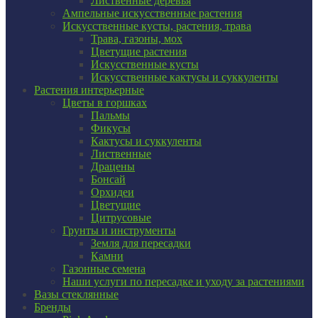
Лиственные деревья
Ампельные искусственные растения
Искусственные кусты, растения, трава
Трава, газоны, мох
Цветущие растения
Искусственные кусты
Искусственные кактусы и суккуленты
Растения интерьерные
Цветы в горшках
Пальмы
Фикусы
Кактусы и суккуленты
Лиственные
Драцены
Бонсай
Орхидеи
Цветущие
Цитрусовые
Грунты и инструменты
Земля для пересадки
Камни
Газонные семена
Наши услуги по пересадке и уходу за растениями
Вазы стеклянные
Бренды