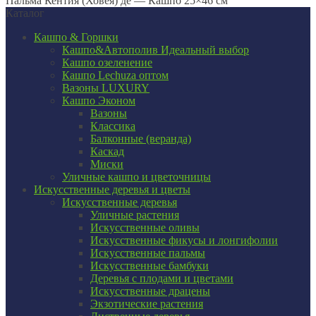
Пальма Кентия (Ховея) де — Кашпо 25×46 см
Каталог
Кашпо & Горшки
Кашпо&Автополив
Идеальный выбор
Кашпо озеленение
Кашпо Lechuza оптом
Вазоны LUXURY
Кашпо Эконом
Вазоны
Классика
Балконные (веранда)
Каскад
Миски
Уличные кашпо и цветочницы
Искусственные деревья и цветы
Искусственные деревья
Уличные растения
Искусственные оливы
Искусственные фикусы и лонгифолии
Искусственные пальмы
Искусственные бамбуки
Деревья с плодами и цветами
Искусственные драцены
Экзотические растения