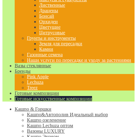
Лиственные
Драцены
Бонсай
Орхидеи
Цветущие
Цитрусовые
Грунты и инструменты
Земля для пересадки
Камни
Газонные семена
Наши услуги по пересадке и уходу за растениями
Вазы стеклянные
Бренды
Pink Apple
Lechuza
Treez
Готовые композиции
Готовые искусственные композиции
Кашпо & Горшки
Кашпо&Автополив
Идеальный выбор
Кашпо озеленение
Кашпо Lechuza оптом
Вазоны LUXURY
Кашпо Эконом