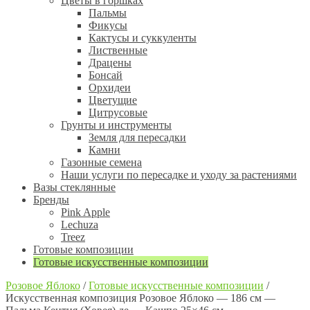
Цветы в горшках
Пальмы
Фикусы
Кактусы и суккуленты
Лиственные
Драцены
Бонсай
Орхидеи
Цветущие
Цитрусовые
Грунты и инструменты
Земля для пересадки
Камни
Газонные семена
Наши услуги по пересадке и уходу за растениями
Вазы стеклянные
Бренды
Pink Apple
Lechuza
Treez
Готовые композиции
Готовые искусственные композиции
Розовое Яблоко
/
Готовые искусственные композиции
/
Искусственная композиция Розовое Яблоко — 186 см —