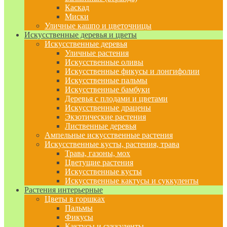
Каскад
Миски
Уличные кашпо и цветочницы
Искусственные деревья и цветы
Искусственные деревья
Уличные растения
Искусственные оливы
Искусственные фикусы и лонгифолии
Искусственные пальмы
Искусственные бамбуки
Деревья с плодами и цветами
Искусственные драцены
Экзотические растения
Лиственные деревья
Ампельные искусственные растения
Искусственные кусты, растения, трава
Трава, газоны, мох
Цветущие растения
Искусственные кусты
Искусственные кактусы и суккуленты
Растения интерьерные
Цветы в горшках
Пальмы
Фикусы
Кактусы и суккуленты