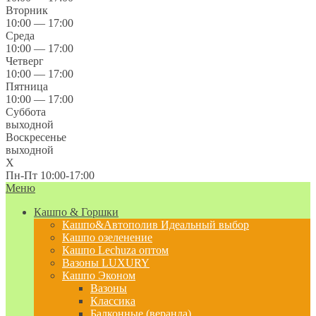
Вторник
10:00 — 17:00
Среда
10:00 — 17:00
Четверг
10:00 — 17:00
Пятница
10:00 — 17:00
Суббота
выходной
Воскресенье
выходной
X
Пн-Пт 10:00-17:00
Меню
Кашпо & Горшки
Кашпо&Автополив
Идеальный выбор
Кашпо озеленение
Кашпо Lechuza оптом
Вазоны LUXURY
Кашпо Эконом
Вазоны
Классика
Балконные (веранда)