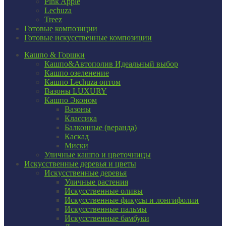
Pink Apple
Lechuza
Treez
Готовые композиции
Готовые искусственные композиции
Кашпо & Горшки
Кашпо&Автополив
Идеальный выбор
Кашпо озеленение
Кашпо Lechuza оптом
Вазоны LUXURY
Кашпо Эконом
Вазоны
Классика
Балконные (веранда)
Каскад
Миски
Уличные кашпо и цветочницы
Искусственные деревья и цветы
Искусственные деревья
Уличные растения
Искусственные оливы
Искусственные фикусы и лонгифолии
Искусственные пальмы
Искусственные бамбуки