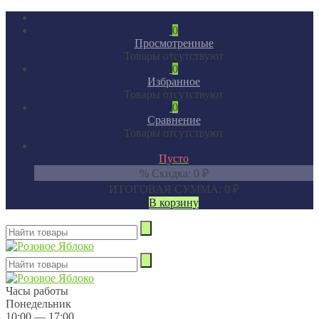
0
Просмотренные
Товары отсутствуют
0
Избранное
Товары отсутствуют
0
Сравнение
Товары отсутствуют
Пусто
% Скидка:
0
₽
ИТОГОВАЯ СУММА:
0
₽
В корзину
Часы работы
Понедельник
10:00 — 17:00