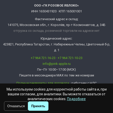
ООО «ГК РОЗОВОЕ ЯБЛОКО»
ИНН 1650431920 · КПП 165001001
Фактический адрес и склад:
141075, Московская обл., г. Королёв, пр-т Космонавтов, д. 34Б
отгрузка со склада, розничной торговли на адресе нет
Юридический адрес:
423821, Республика Татарстан, г. Набережные Челны, Цветочный б-р,
д. 1
+7 964 721-16-23
·
+7 964 721-10-23
info@pink-apple.ru
Пн–Пт 10:00–17:00 (МСК)
Пишите в мессенджере MAX по тем же номерам
Полные реквизиты для договора
· работаем с НДС
info@pink-apple.ru
Мы используем cookies для корректной работы сайта и, при
вашем согласии, для аналитики. Вы можете отказаться от
аналитических cookies.
Подробнее
Отказаться
Принять
© Розовое Яблоко 2009 - 2026