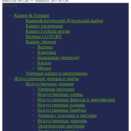
высота 60 см — Кашпо 30×30 см
Каталог
Кашпо & Горшки
Кашпо&Автополив
Идеальный выбор
Кашпо озеленение
Кашпо Lechuza оптом
Вазоны LUXURY
Кашпо Эконом
Вазоны
Классика
Балконные (веранда)
Каскад
Миски
Уличные кашпо и цветочницы
Искусственные деревья и цветы
Искусственные деревья
Уличные растения
Искусственные оливы
Искусственные фикусы и лонгифолии
Искусственные пальмы
Искусственные бамбуки
Деревья с плодами и цветами
Искусственные драцены
Экзотические растения