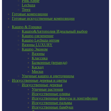
Pink Apple
Lechuza
Treez
Готовые композиции
Готовые искусственные композиции
Кашпо & Горшки
Кашпо&Автополив
Идеальный выбор
Кашпо озеленение
Кашпо Lechuza оптом
Вазоны LUXURY
Кашпо Эконом
Вазоны
Классика
Балконные (веранда)
Каскад
Миски
Уличные кашпо и цветочницы
Искусственные деревья и цветы
Искусственные деревья
Уличные растения
Искусственные оливы
Искусственные фикусы и лонгифолии
Искусственные пальмы
Искусственные бамбуки