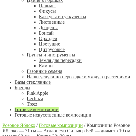
Цветы в горшках
Пальмы
Фикусы
Кактусы и суккуленты
Лиственные
Драцены
Бонсай
Орхидеи
Цветущие
Цитрусовые
Грунты и инструменты
Земля для пересадки
Камни
Газонные семена
Наши услуги по пересадке и уходу за растениями
Вазы стеклянные
Бренды
Pink Apple
Lechuza
Treez
Готовые композиции
Готовые искусственные композиции
Розовое Яблоко
/
Готовые композиции
/
Композиция Розовое
Яблоко — 71 см — Аглаонема Сильвер Бей — диаметр 19 см,