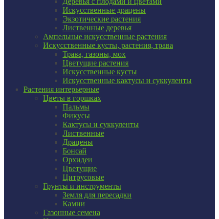
Деревья с плодами и цветами
Искусственные драцены
Экзотические растения
Лиственные деревья
Ампельные искусственные растения
Искусственные кусты, растения, трава
Трава, газоны, мох
Цветущие растения
Искусственные кусты
Искусственные кактусы и суккуленты
Растения интерьерные
Цветы в горшках
Пальмы
Фикусы
Кактусы и суккуленты
Лиственные
Драцены
Бонсай
Орхидеи
Цветущие
Цитрусовые
Грунты и инструменты
Земля для пересадки
Камни
Газонные семена