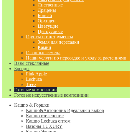
Лиственные
Драцены
Бонсай
Орхидеи
Цветущие
Цитрусовые
Грунты и инструменты
Земля для пересадки
Камни
Газонные семена
Наши услуги по пересадке и уходу за растениями
Вазы стеклянные
Бренды
Pink Apple
Lechuza
Treez
Готовые композиции
Готовые искусственные композиции
Кашпо & Горшки
Кашпо&Автополив
Идеальный выбор
Кашпо озеленение
Кашпо Lechuza оптом
Вазоны LUXURY
Кашпо Эконом