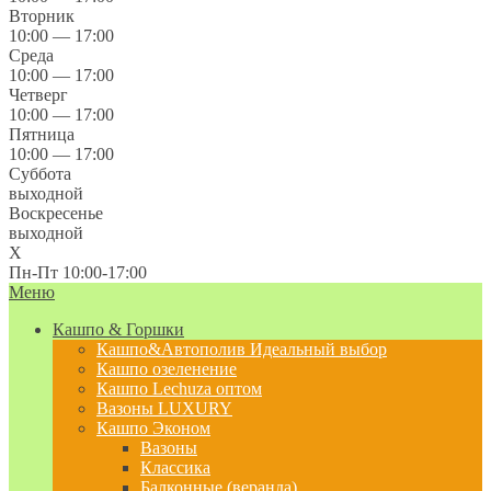
Вторник
10:00 — 17:00
Среда
10:00 — 17:00
Четверг
10:00 — 17:00
Пятница
10:00 — 17:00
Суббота
выходной
Воскресенье
выходной
X
Пн-Пт 10:00-17:00
Меню
Кашпо & Горшки
Кашпо&Автополив
Идеальный выбор
Кашпо озеленение
Кашпо Lechuza оптом
Вазоны LUXURY
Кашпо Эконом
Вазоны
Классика
Балконные (веранда)