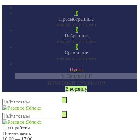
0
Просмотренные
Товары отсутствуют
0
Избранное
Товары отсутствуют
0
Сравнение
Товары отсутствуют
Пусто
% Скидка:
0
₽
ИТОГОВАЯ СУММА:
0
₽
В корзину
Часы работы
Понедельник
10:00 — 17:00