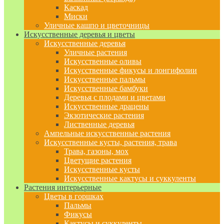
Каскад
Миски
Уличные кашпо и цветочницы
Искусственные деревья и цветы
Искусственные деревья
Уличные растения
Искусственные оливы
Искусственные фикусы и лонгифолии
Искусственные пальмы
Искусственные бамбуки
Деревья с плодами и цветами
Искусственные драцены
Экзотические растения
Лиственные деревья
Ампельные искусственные растения
Искусственные кусты, растения, трава
Трава, газоны, мох
Цветущие растения
Искусственные кусты
Искусственные кактусы и суккуленты
Растения интерьерные
Цветы в горшках
Пальмы
Фикусы
Кактусы и суккуленты