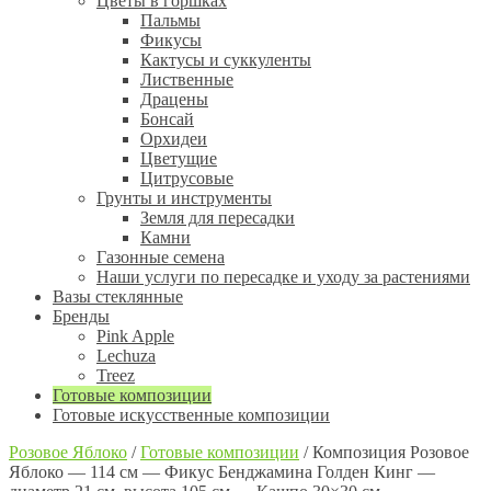
Цветы в горшках
Пальмы
Фикусы
Кактусы и суккуленты
Лиственные
Драцены
Бонсай
Орхидеи
Цветущие
Цитрусовые
Грунты и инструменты
Земля для пересадки
Камни
Газонные семена
Наши услуги по пересадке и уходу за растениями
Вазы стеклянные
Бренды
Pink Apple
Lechuza
Treez
Готовые композиции
Готовые искусственные композиции
Розовое Яблоко
/
Готовые композиции
/
Композиция Розовое
Яблоко — 114 см — Фикус Бенджамина Голден Кинг —