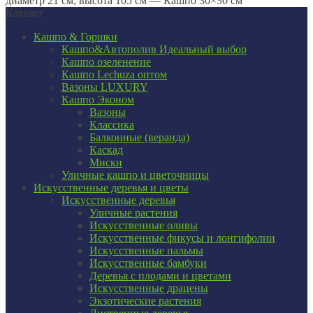
диаметр 21 см, высота 105 см — Кашпо 30×30 см
Каталог
Кашпо & Горшки
Кашпо&Автополив
Идеальный выбор
Кашпо озеленение
Кашпо Lechuza оптом
Вазоны LUXURY
Кашпо Эконом
Вазоны
Классика
Балконные (веранда)
Каскад
Миски
Уличные кашпо и цветочницы
Искусственные деревья и цветы
Искусственные деревья
Уличные растения
Искусственные оливы
Искусственные фикусы и лонгифолии
Искусственные пальмы
Искусственные бамбуки
Деревья с плодами и цветами
Искусственные драцены
Экзотические растения