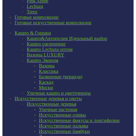
Pink Apple
Lechuza
Treez
Готовые композиции
Готовые искусственные композиции
Кашпо & Горшки
Кашпо&Автополив
Идеальный выбор
Кашпо озеленение
Кашпо Lechuza оптом
Вазоны LUXURY
Кашпо Эконом
Вазоны
Классика
Балконные (веранда)
Каскад
Миски
Уличные кашпо и цветочницы
Искусственные деревья и цветы
Искусственные деревья
Уличные растения
Искусственные оливы
Искусственные фикусы и лонгифолии
Искусственные пальмы
Искусственные бамбуки