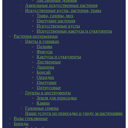
Лиственные деревья
Ампельные искусственные растения
Искусственные кусты, растения, трава
Трава, газоны, мох
Цветущие растения
Искусственные кусты
Искусственные кактусы и суккуленты
Растения интерьерные
Цветы в горшках
Пальмы
Фикусы
Кактусы и суккуленты
Лиственные
Драцены
Бонсай
Орхидеи
Цветущие
Цитрусовые
Грунты и инструменты
Земля для пересадки
Камни
Газонные семена
Наши услуги по пересадке и уходу за растениями
Вазы стеклянные
Бренды