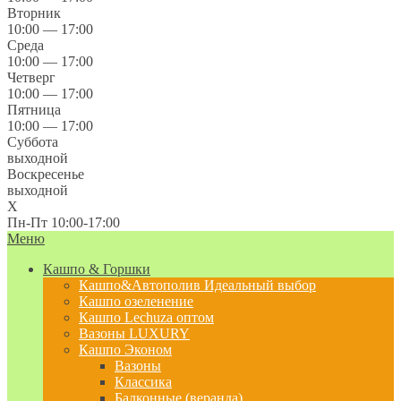
Вторник
10:00 — 17:00
Среда
10:00 — 17:00
Четверг
10:00 — 17:00
Пятница
10:00 — 17:00
Суббота
выходной
Воскресенье
выходной
X
Пн-Пт 10:00-17:00
Меню
Кашпо & Горшки
Кашпо&Автополив
Идеальный выбор
Кашпо озеленение
Кашпо Lechuza оптом
Вазоны LUXURY
Кашпо Эконом
Вазоны
Классика
Балконные (веранда)