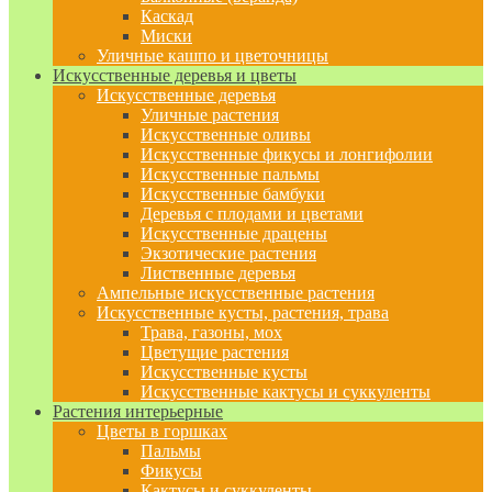
Каскад
Миски
Уличные кашпо и цветочницы
Искусственные деревья и цветы
Искусственные деревья
Уличные растения
Искусственные оливы
Искусственные фикусы и лонгифолии
Искусственные пальмы
Искусственные бамбуки
Деревья с плодами и цветами
Искусственные драцены
Экзотические растения
Лиственные деревья
Ампельные искусственные растения
Искусственные кусты, растения, трава
Трава, газоны, мох
Цветущие растения
Искусственные кусты
Искусственные кактусы и суккуленты
Растения интерьерные
Цветы в горшках
Пальмы
Фикусы
Кактусы и суккуленты