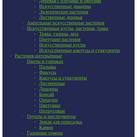
Деревья с плодами и цветами
Искусственные драцены
Экзотические растения
Лиственные деревья
Ампельные искусственные растения
Искусственные кусты, растения, трава
Трава, газоны, мох
Цветущие растения
Искусственные кусты
Искусственные кактусы и суккуленты
Растения интерьерные
Цветы в горшках
Пальмы
Фикусы
Кактусы и суккуленты
Лиственные
Драцены
Бонсай
Орхидеи
Цветущие
Цитрусовые
Грунты и инструменты
Земля для пересадки
Камни
Газонные семена