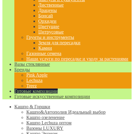
Лиственные
Драцены
Бонсай
Орхидеи
Цветущие
Цитрусовые
Грунты и инструменты
Земля для пересадки
Камни
Газонные семена
Наши услуги по пересадке и уходу за растениями
Вазы стеклянные
Бренды
Pink Apple
Lechuza
Treez
Готовые композиции
Готовые искусственные композиции
Кашпо & Горшки
Кашпо&Автополив
Идеальный выбор
Кашпо озеленение
Кашпо Lechuza оптом
Вазоны LUXURY
Кашпо Эконом