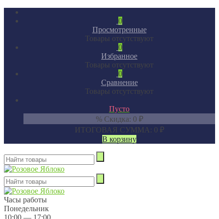
0
Просмотренные
Товары отсутствуют
0
Избранное
Товары отсутствуют
0
Сравнение
Товары отсутствуют
Пусто
% Скидка:
0
₽
ИТОГОВАЯ СУММА:
0
₽
В корзину
Часы работы
Понедельник
10:00 — 17:00