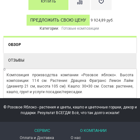
ПРЕДЛОЖИТЬ СВОЮ ЦЕНУ
9 924,89 руб.
Категории:
Готовые композиции
ОБЗОР
ОТЗЫВЫ
0
Композиция производства компании «Розовое яблоко». Высота
композиции: 114 см. Растение: Драцена Фрагранс Лемон Лайм
(диаметр 21 см, высота 105 см). Кашпо: 30×30 см. Состав: растение,
кашпо, грунт и услуги посадки/пересадки.
© Розовое Яблоко - растения и цветы, кашпо и цветочные горшки, декор и
подарки. Результат ВСЕГДА! Всё, что так долго искали!
СЕРВИС
О КОМПАНИИ
Оплата и Доставка
О нас