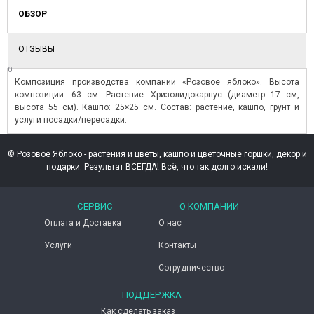
ОБЗОР
ОТЗЫВЫ
0
Композиция производства компании «Розовое яблоко». Высота
композиции: 63 см. Растение: Хризолидокарпус (диаметр 17 см,
высота 55 см). Кашпо: 25×25 см. Состав: растение, кашпо, грунт и
услуги посадки/пересадки.
© Розовое Яблоко - растения и цветы, кашпо и цветочные горшки, декор и
подарки. Результат ВСЕГДА! Всё, что так долго искали!
СЕРВИС
О КОМПАНИИ
Оплата и Доставка
О нас
Услуги
Контакты
Сотрудничество
ПОДДЕРЖКА
Как сделать заказ