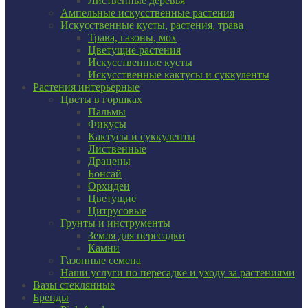
Лиственные деревья
Ампельные искусственные растения
Искусственные кусты, растения, трава
Трава, газоны, мох
Цветущие растения
Искусственные кусты
Искусственные кактусы и суккуленты
Растения интерьерные
Цветы в горшках
Пальмы
Фикусы
Кактусы и суккуленты
Лиственные
Драцены
Бонсай
Орхидеи
Цветущие
Цитрусовые
Грунты и инструменты
Земля для пересадки
Камни
Газонные семена
Наши услуги по пересадке и уходу за растениями
Вазы стеклянные
Бренды