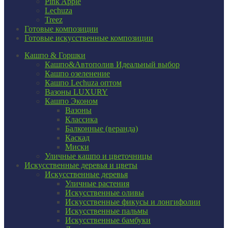
Pink Apple
Lechuza
Treez
Готовые композиции
Готовые искусственные композиции
Кашпо & Горшки
Кашпо&Автополив
Идеальный выбор
Кашпо озеленение
Кашпо Lechuza оптом
Вазоны LUXURY
Кашпо Эконом
Вазоны
Классика
Балконные (веранда)
Каскад
Миски
Уличные кашпо и цветочницы
Искусственные деревья и цветы
Искусственные деревья
Уличные растения
Искусственные оливы
Искусственные фикусы и лонгифолии
Искусственные пальмы
Искусственные бамбуки