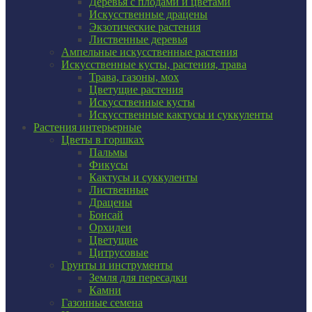
Деревья с плодами и цветами
Искусственные драцены
Экзотические растения
Лиственные деревья
Ампельные искусственные растения
Искусственные кусты, растения, трава
Трава, газоны, мох
Цветущие растения
Искусственные кусты
Искусственные кактусы и суккуленты
Растения интерьерные
Цветы в горшках
Пальмы
Фикусы
Кактусы и суккуленты
Лиственные
Драцены
Бонсай
Орхидеи
Цветущие
Цитрусовые
Грунты и инструменты
Земля для пересадки
Камни
Газонные семена