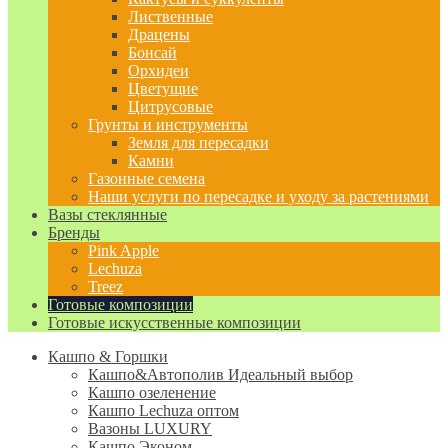
Лиственные
Драцены
Бонсай
Орхидеи
Цветущие
Цитрусовые
Грунты и инструменты
Земля для пересадки
Камни
Газонные семена
Наши услуги по пересадке и уходу за растениями
Вазы стеклянные
Бренды
Pink Apple
Lechuza
Treez
Готовые композиции
Готовые искусственные композиции
Кашпо & Горшки
Кашпо&Автополив
Идеальный выбор
Кашпо озеленение
Кашпо Lechuza оптом
Вазоны LUXURY
Кашпо Эконом