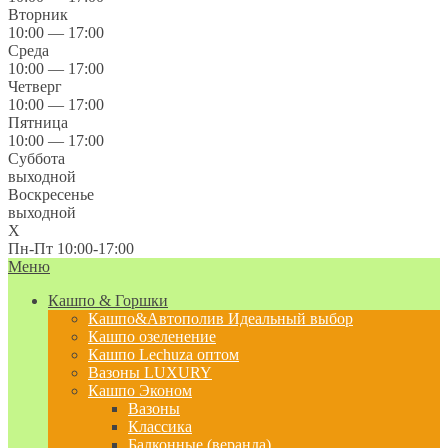
Вторник
10:00 — 17:00
Среда
10:00 — 17:00
Четверг
10:00 — 17:00
Пятница
10:00 — 17:00
Суббота
выходной
Воскресенье
выходной
X
Пн-Пт 10:00-17:00
Меню
Кашпо & Горшки
Кашпо&Автополив
Идеальный выбор
Кашпо озеленение
Кашпо Lechuza оптом
Вазоны LUXURY
Кашпо Эконом
Вазоны
Классика
Балконные (веранда)