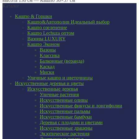
высота 130 см — Кашпо 30×57 см
Каталог
Кашпо & Горшки
Кашпо&Автополив
Идеальный выбор
Кашпо озеленение
Кашпо Lechuza оптом
Вазоны LUXURY
Кашпо Эконом
Вазоны
Классика
Балконные (веранда)
Каскад
Миски
Уличные кашпо и цветочницы
Искусственные деревья и цветы
Искусственные деревья
Уличные растения
Искусственные оливы
Искусственные фикусы и лонгифолии
Искусственные пальмы
Искусственные бамбуки
Деревья с плодами и цветами
Искусственные драцены
Экзотические растения