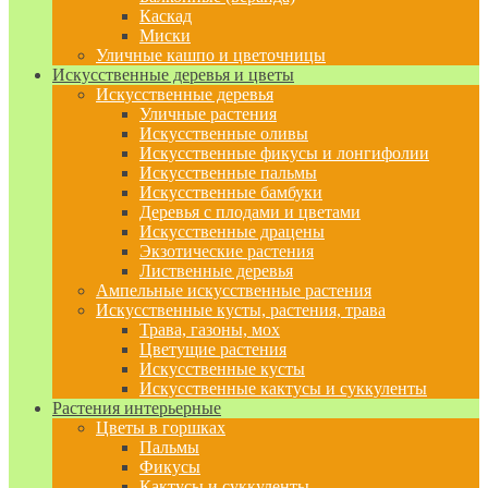
Каскад
Миски
Уличные кашпо и цветочницы
Искусственные деревья и цветы
Искусственные деревья
Уличные растения
Искусственные оливы
Искусственные фикусы и лонгифолии
Искусственные пальмы
Искусственные бамбуки
Деревья с плодами и цветами
Искусственные драцены
Экзотические растения
Лиственные деревья
Ампельные искусственные растения
Искусственные кусты, растения, трава
Трава, газоны, мох
Цветущие растения
Искусственные кусты
Искусственные кактусы и суккуленты
Растения интерьерные
Цветы в горшках
Пальмы
Фикусы
Кактусы и суккуленты