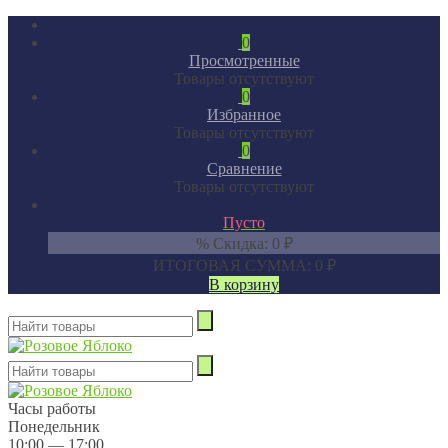
0
Просмотренные
Товары отсутствуют
0
Избранное
Товары отсутствуют
0
Сравнение
Товары отсутствуют
Пусто
% Скидка:
0
₽
ИТОГОВАЯ СУММА:
0
₽
В корзину
Часы работы
Понедельник
10:00 — 17:00