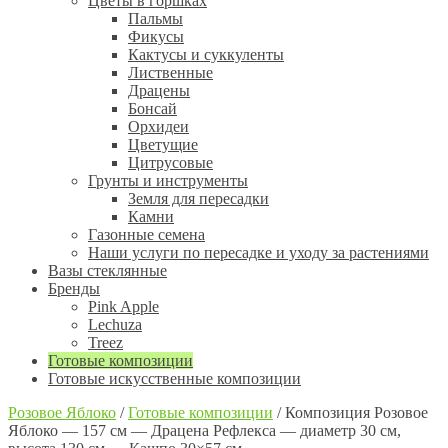
Цветы в горшках
Пальмы
Фикусы
Кактусы и суккуленты
Лиственные
Драцены
Бонсай
Орхидеи
Цветущие
Цитрусовые
Грунты и инструменты
Земля для пересадки
Камни
Газонные семена
Наши услуги по пересадке и уходу за растениями
Вазы стеклянные
Бренды
Pink Apple
Lechuza
Treez
Готовые композиции
Готовые искусственные композиции
Розовое Яблоко
/
Готовые композиции
/
Композиция Розовое
Яблоко — 157 см — Драцена Рефлекса — диаметр 30 см,