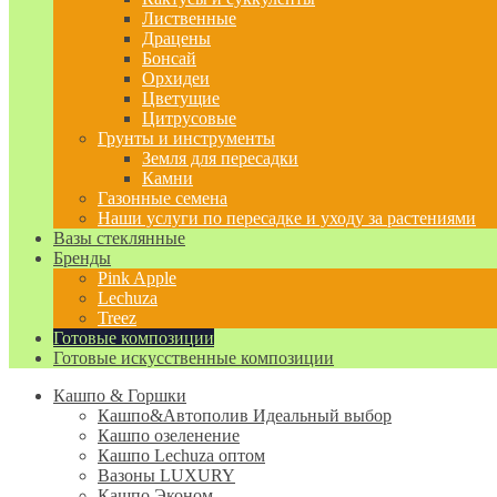
Лиственные
Драцены
Бонсай
Орхидеи
Цветущие
Цитрусовые
Грунты и инструменты
Земля для пересадки
Камни
Газонные семена
Наши услуги по пересадке и уходу за растениями
Вазы стеклянные
Бренды
Pink Apple
Lechuza
Treez
Готовые композиции
Готовые искусственные композиции
Кашпо & Горшки
Кашпо&Автополив
Идеальный выбор
Кашпо озеленение
Кашпо Lechuza оптом
Вазоны LUXURY
Кашпо Эконом