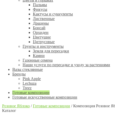
Цветы в горшках
Пальмы
Фикусы
Кактусы и суккуленты
Лиственные
Драцены
Бонсай
Орхидеи
Цветущие
Цитрусовые
Грунты и инструменты
Земля для пересадки
Камни
Газонные семена
Наши услуги по пересадке и уходу за растениями
Вазы стеклянные
Бренды
Pink Apple
Lechuza
Treez
Готовые композиции
Готовые искусственные композиции
Розовое Яблоко
/
Готовые композиции
/
Композиция Розовое Яб
Каталог