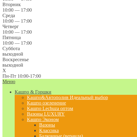
Вторник
10:00 — 17:00
Среда
10:00 — 17:00
Четверг
10:00 — 17:00
Пятница
10:00 — 17:00
Суббота
выходной
Воскресенье
выходной
X
Пн-Пт 10:00-17:00
Меню
Кашпо & Горшки
Кашпо&Автополив
Идеальный выбор
Кашпо озеленение
Кашпо Lechuza оптом
Вазоны LUXURY
Кашпо Эконом
Вазоны
Классика
Балконные (веранда)