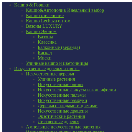
Кашпо & Горшки
Кашпо&Автополив
Идеальный выбор
Кашпо озеленение
Кашпо Lechuza оптом
Вазоны LUXURY
Кашпо Эконом
Вазоны
Классика
Балконные (веранда)
Каскад
Миски
Уличные кашпо и цветочницы
Искусственные деревья и цветы
Искусственные деревья
Уличные растения
Искусственные оливы
Искусственные фикусы и лонгифолии
Искусственные пальмы
Искусственные бамбуки
Деревья с плодами и цветами
Искусственные драцены
Экзотические растения
Лиственные деревья
Ампельные искусственные растения