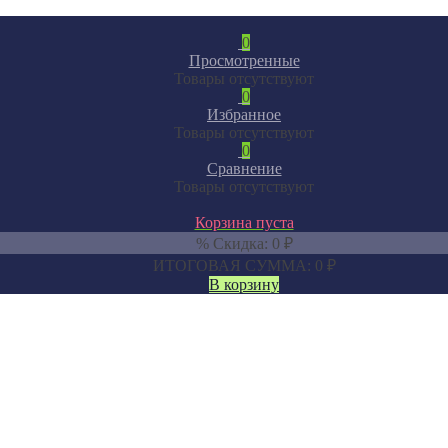
0
Просмотренные
Товары отсутствуют
0
Избранное
Товары отсутствуют
0
Сравнение
Товары отсутствуют
Корзина пуста
% Скидка:
0
₽
ИТОГОВАЯ СУММА:
0
₽
В корзину