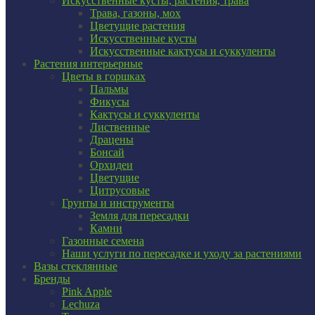
Искусственные кусты, растения, трава
Трава, газоны, мох
Цветущие растения
Искусственные кусты
Искусственные кактусы и суккуленты
Растения интерьерные
Цветы в горшках
Пальмы
Фикусы
Кактусы и суккуленты
Лиственные
Драцены
Бонсай
Орхидеи
Цветущие
Цитрусовые
Грунты и инструменты
Земля для пересадки
Камни
Газонные семена
Наши услуги по пересадке и уходу за растениями
Вазы стеклянные
Бренды
Pink Apple
Lechuza