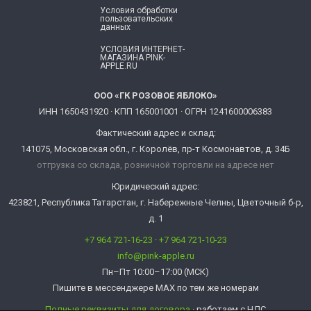
Условия обработки
пользовательских
данных
УСЛОВИЯ ИНТЕРНЕТ-
МАГАЗИНА PINK-
APPLE.RU
ООО «ГК РОЗОВОЕ ЯБЛОКО»
ИНН 1650431920 · КПП 165001001 · ОГРН 1241600006383
Фактический адрес и склад:
141075, Московская обл., г. Королёв, пр-т Космонавтов, д. 34Б
отгрузка со склада, розничной торговли на адресе нет
Юридический адрес:
423821, Республика Татарстан, г. Набережные Челны, Цветочный б-р,
д. 1
+7 964 721-16-23
·
+7 964 721-10-23
info@pink-apple.ru
Пн–Пт 10:00–17:00 (МСК)
Пишите в мессенджере MAX по тем же номерам
Полные реквизиты для договора
· работаем с НДС